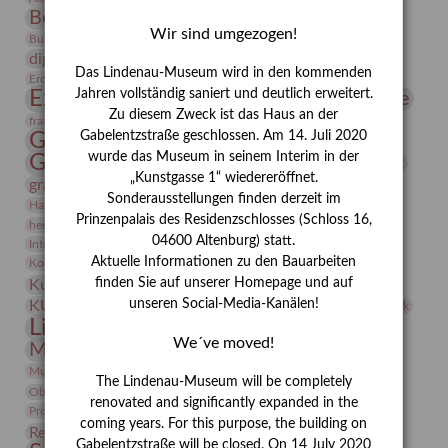
Bernhard August von Lindenau
Bibliothek
Wir sind umgezogen!
Conrad Felixmüller
Burg Posterstein
Depot
Der Blaue Reiter
digitallabor
Entartete Kunst
Enteignung
Das Lindenau-Museum wird in den kommenden
estrusker
Erdmann Julius Dietrich
Erlebnisportal
Exlibris
Expressionismus
Jahren vollständig saniert und deutlich erweitert.
Fotografie
Florenz
Festrede
Zu diesem Zweck ist das Haus an der
Frauen in der Antike und heute
frauen
Gerhard-Altenbourg-Preis
Gabelentzstraße geschlossen. Am 14. Juli 2020
wurde das Museum in seinem Interim in der
Gerhard Altenbourg
Grafik
Gerhard Kurt Müller
„Kunstgasse 1“ wiedereröffnet.
grafische sammlung
griechische Mythologie
Sonderausstellungen finden derzeit im
Heldinnen
Hanns-Conon von der Gabelentz
Heinrich Kirchhoff
Prinzenpalais des Residenzschlosses (Schloss 16,
herman de vries
Humboldt
Insekten
04600 Altenburg) statt.
Integriertes Schädlingsmanagement
Italien
Jahresempfang
Jubiläum
Kunst
Aktuelle Informationen zu den Bauarbeiten
Kolosseum
Kooperationsausstellung
Korkmodelle
Kunstvermittlung
finden Sie auf unserer Homepage und auf
Kunstmuseum
Kunst von Kühl
Künstler
unseren Social-Media-Kanälen!
KUNSTWAND
Künstlerin
Kurs
Lehmbruck
Lindenau-Museum
Marstall
Messeakademie
We´ve moved!
Museumsgeschichte
Museumsnacht
Natur
Museumspädagogik
Mäzen
Napoleon
Neue Remise
The Lindenau-Museum will be completely
Objekt im Fokus
Paul Klee
Peter Schnürpel
Phelloplastik
Pohlhof
renovated and significantly expanded in the
Provenienzforschung
Provenienz
coming years. For this purpose, the building on
Restaurierung
Restitution
Rudi Lesser
Ruth Wolf-Rehfeld
Gabelentzstraße will be closed. On 14 July 2020