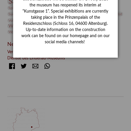
Sammlung
Samstagszeichner
Skulptur
Sonderausstellung
the museum has reopened its interim at
studio
Studio Bildende Kunst
Sphinx
studioDIGITAL
“Kunstgasse 1”. Special exhibitions are currently
Vermittlung
Suermondt-Ludwig-Museum
Video
Videokunst
taking place in the Prinzenpalais of the
Volontariat
Walter Rheiner
Weihnachten
Werefkin
Residenzschloss (Schloss 16, 04600 Altenburg).
Werkbetrachtung
Wissenschaft
Winter
Wolf and Dog
Up-to-date information on the construction
Wolf und Hund
Zirkuswoche
work can be found on our homepage and on our
social media channels!
Neueste Beiträge
Verschenkt, verkauft, vergessen? – Kunstdetektivinnen im
Dienste des Lindenau-Museums
Facebook
Twitter
E-mail
WhatsApp