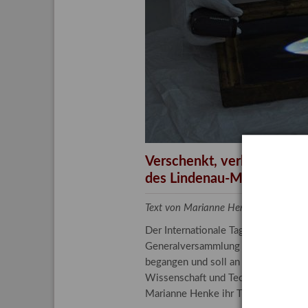
Aktuelle
Bestand
Gesamtv
Grußkar
Kalende
Bestellu
Verschenkt, verkauft, ver
des Lindenau-Museums
Text von Marianne Henke, Provenien
Der Internationale Tag der Frauen 
Generalversammlung der Vereinten N
begangen und soll an die entscheide
Wissenschaft und Technologie spiele
Marianne Henke ihr Tätigkeitsfeld v