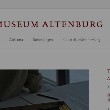
Na
üb
Alles neu
Sammlungen
studio+Kunstvermittlung
 Museum
Planungsstände
Antikensammlungen
studio
Lindenau21PLUS
Frühe italienische Malerei
studioAngebote
Digitalisierung
bellissimo.digital
studioTeam
Provenienzforschung
Malerei 17.–19. Jh.
Angebote für Erwachsene
A
Kulturelle Vermittlung
Deutsche Malerei 20./21. Jh.
Angebote für Kitas
Z
Länderübergreifende kulturtouristische Ziele
 / Praxisprojekt
Grafische Sammlung
Angebote für Schulen
nt
Kunstbibliothek
onen
Restaurierung