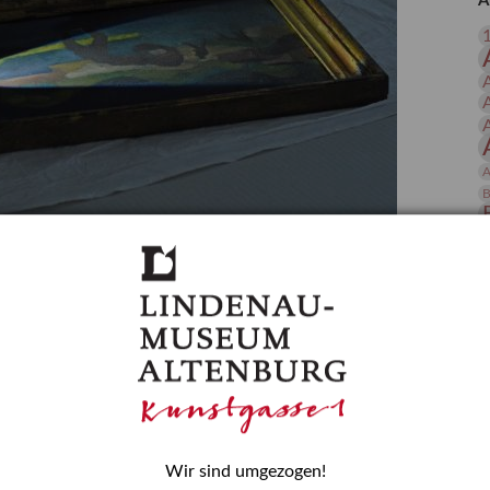
A
 Publikationen
Forschung
skataloge & Editionen
erzeichnis
ten
r
A
ng
B
gessen? – Kunstdetektivinnen im Dienste
D
E
zforscherin am Lindenau-Museum Altenburg
und Mädchen in der Wissenschaft wurde 2015 in der
ationen beschlossen. Er wird jährlich am 11. Februar
nde Rolle erinnern, die Mädchen und Frauen in
n. In ihrem Blogbeitrag stellt Provenienzforscherin
or.
Wir sind umgezogen!
H