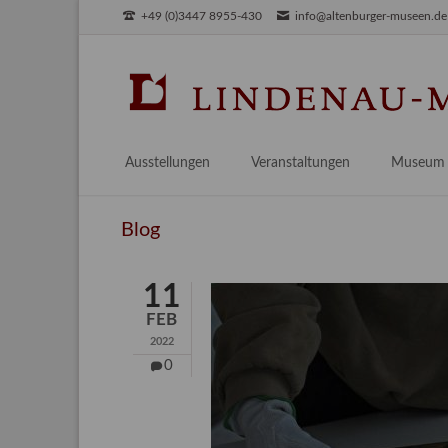
+49 (0)3447 8955-430
info@altenburger-museen.de
SUCHEN
Ausstellungen
Veranstaltungen
Museum
Vorschau
Über das
Blog
Aktuell
Aktuelles
Archiv
Besuch
11
Digitales
FEB
Team
2022
Praktikum
0
Engageme
Publikati