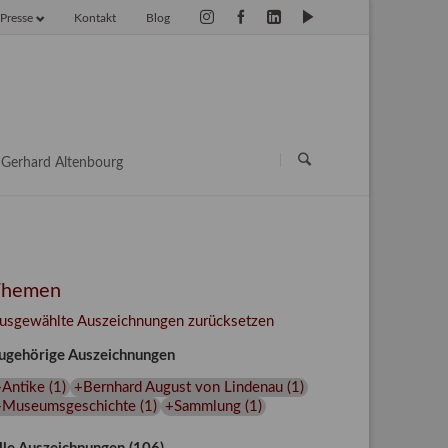
Presse
Kontakt
Blog
vigation
erspringen
Navigation
überspringen
Gerhard Altenbourg
Themen
usgewählte Auszeichnungen zurücksetzen
ugehörige Auszeichnungen
+Antike
(
1
)
+Bernhard August von Lindenau
(
1
)
+Museumsgeschichte
(
1
)
+Sammlung
(
1
)