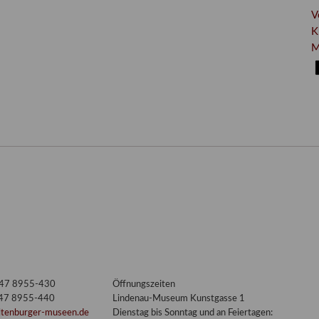
V
K
M
3447 8955-430
Öffnungszeiten
447 8955-440
Lindenau-Museum Kunstgasse 1
ltenburger-museen.de
Dienstag bis Sonntag und an Feiertagen: