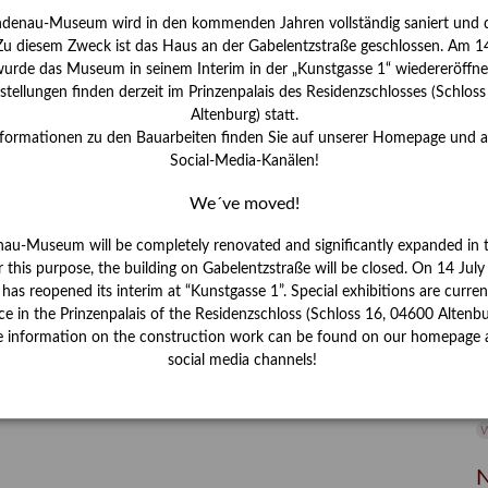
ndenau-Museum wird in den kommenden Jahren vollständig saniert und d
I
 Zu diesem Zweck ist das Haus an der Gabelentzstraße geschlossen. Am 14
J
urde das Museum in seinem Interim in der „Kunstgasse 1“ wiedereröffne
tellungen finden derzeit im Prinzenpalais des Residenzschlosses (Schlos
K
Altenburg) statt.
nformationen zu den Bauarbeiten finden Sie auf unserer Homepage und 
Social-Media-Kanälen!
M
We´ve moved!
P
nau-Museum will be completely renovated and significantly expanded in 
r this purpose, the building on Gabelentzstraße will be closed. On 14 Jul
R
s reopened its interim at “Kunstgasse 1”. Special exhibitions are curren
ce in the Prinzenpalais of the Residenzschloss (Schloss 16, 04600 Altenbu
S
e information on the construction work can be found on our homepage 
social media channels!
S
V
W
W
N