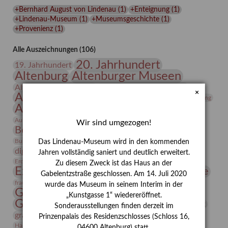
Lindenau-
+Bernhard August von Lindenau
(
1
)
+Enteignung
(
1
)
Museums
+Lindenau-Museum
(
1
)
+Museumsgeschichte
(
1
)
+Provenienz
(
1
)
Alle Auszeichnungen (106)
20. Jahrhundert
19. Jahrhundert
Altenburg
Altenburger Museen
Altenburger Praxisjahr
Altenburger Schlossberg
×
Antike
Archäologie
Architektur
Archiv
Asta Gröting
Ausstellung
Ausstellung "Berliner Blätter"
Bauhaus
Ausstellung „Vier Winde“
Berlin in den Zwanziger Jahren
Wir sind umgezogen!
Bernhard August von Lindenau
Bibliothek
Conrad Felixmüller
Burg Posterstein
Depot
Der Blaue Reiter
Das Lindenau-Museum wird in den kommenden
digitallabor
Entartete Kunst
Enteignung
Jahren vollständig saniert und deutlich erweitert.
estrusker
Erdmann Julius Dietrich
Erlebnisportal
Exlibris
Zu diesem Zweck ist das Haus an der
Expressionismus
Fotografie
Florenz
Festrede
Gabelentzstraße geschlossen. Am 14. Juli 2020
Frauen in der Antike und heute
frauen
wurde das Museum in seinem Interim in der
Gerhard-Altenbourg-Preis
„Kunstgasse 1“ wiedereröffnet.
Gerhard Altenbourg
Grafik
Gerhard Kurt Müller
Sonderausstellungen finden derzeit im
grafische sammlung
griechische Mythologie
Prinzenpalais des Residenzschlosses (Schloss 16,
Heldinnen
Hanns-Conon von der Gabelentz
Heinrich Kirchhoff
04600 Altenburg) statt.