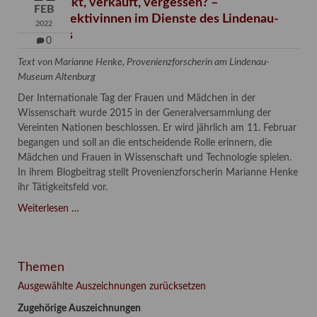
Verschenkt, verkauft, vergessen? –
FEB
Kunstdetektivinnen im Dienste des Lindenau-
2022
Museums
0
Text von Marianne Henke, Provenienzforscherin am Lindenau-
Museum Altenburg
Der Internationale Tag der Frauen und Mädchen in der
Wissenschaft wurde 2015 in der Generalversammlung der
Vereinten Nationen beschlossen. Er wird jährlich am 11. Februar
begangen und soll an die entscheidende Rolle erinnern, die
Mädchen und Frauen in Wissenschaft und Technologie spielen.
In ihrem Blogbeitrag stellt Provenienzforscherin Marianne Henke
ihr Tätigkeitsfeld vor.
Verschenkt,
Weiterlesen …
verkauft,
vergessen?
–
Themen
Kunstdetektivinnen
im
Ausgewählte Auszeichnungen zurücksetzen
Dienste
Zugehörige Auszeichnungen
des