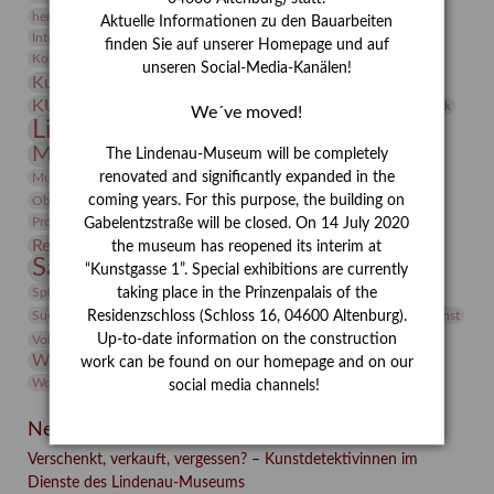
herman de vries
Humboldt
Insekten
Aktuelle Informationen zu den Bauarbeiten
Integriertes Schädlingsmanagement
Italien
Jahresempfang
Jubiläum
finden Sie auf unserer Homepage und auf
Kunst
Kolosseum
Kooperationsausstellung
Korkmodelle
unseren Social-Media-Kanälen!
Kunstvermittlung
Kunstmuseum
Kunst von Kühl
Künstler
KUNSTWAND
Künstlerin
Kurs
Lehmbruck
We´ve moved!
Lindenau-Museum
Marstall
Messeakademie
Museumsgeschichte
Museumsnacht
The Lindenau-Museum will be completely
Natur
renovated and significantly expanded in the
Museumspädagogik
Mäzen
Napoleon
Neue Remise
coming years. For this purpose, the building on
Objekt im Fokus
Paul Klee
Peter Schnürpel
Phelloplastik
Pohlhof
Provenienzforschung
Provenienz
Gabelentzstraße will be closed. On 14 July 2020
Restaurierung
Restitution
Rudi Lesser
Ruth Wolf-Rehfeld
the museum has reopened its interim at
Sammlung
Samstagszeichner
Skulptur
Sonderausstellung
“Kunstgasse 1”. Special exhibitions are currently
studio
Studio Bildende Kunst
Sphinx
studioDIGITAL
taking place in the Prinzenpalais of the
Vermittlung
Suermondt-Ludwig-Museum
Video
Videokunst
Residenzschloss (Schloss 16, 04600 Altenburg).
Up-to-date information on the construction
Volontariat
Walter Rheiner
Weihnachten
Werefkin
Werkbetrachtung
Wissenschaft
Winter
Wolf and Dog
work can be found on our homepage and on our
Wolf und Hund
Zirkuswoche
social media channels!
Neueste Beiträge
Verschenkt, verkauft, vergessen? – Kunstdetektivinnen im
Dienste des Lindenau-Museums