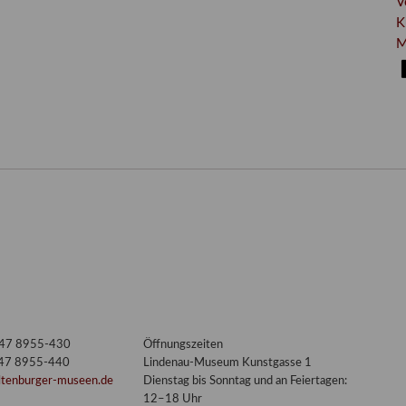
V
K
M
3447 8955-430
Öffnungszeiten
447 8955-440
Lindenau-Museum Kunstgasse 1
ltenburger-museen.de
Dienstag bis Sonntag und an Feiertagen:
12–18 Uhr