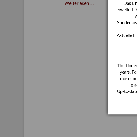
Verschenkt,
Weiterlesen …
Das Li
verkauft,
erweitert.
w
vergessen?
Sonderauss
–
Kunstdetektivinnen
Aktuelle I
im
Dienste
des
Lindenau-
The Linde
Museums
years. Fo
museum ha
pla
Up-to-dat