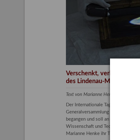
Aktuelle
Bestand
Gesamtv
Grußkar
Kalende
Bestellu
Verschenkt, verkauft, ver
des Lindenau-Museums
Text von Marianne Henke, Provenien
Der Internationale Tag der Frauen 
Generalversammlung der Vereinten N
begangen und soll an die entscheide
Wissenschaft und Technologie spiele
Marianne Henke ihr Tätigkeitsfeld v