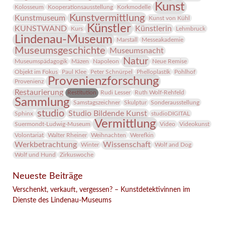
Kunst
Kolosseum
Kooperationsausstellung
Korkmodelle
Kunstvermittlung
Kunstmuseum
Kunst von Kühl
Künstler
KUNSTWAND
Künstlerin
Kurs
Lehmbruck
Lindenau-Museum
Marstall
Messeakademie
Museumsgeschichte
Museumsnacht
Natur
Museumspädagogik
Mäzen
Napoleon
Neue Remise
Objekt im Fokus
Paul Klee
Peter Schnürpel
Phelloplastik
Pohlhof
Provenienzforschung
Provenienz
Restaurierung
Restitution
Rudi Lesser
Ruth Wolf-Rehfeld
Sammlung
Samstagszeichner
Skulptur
Sonderausstellung
studio
Studio Bildende Kunst
Sphinx
studioDIGITAL
Vermittlung
Suermondt-Ludwig-Museum
Video
Videokunst
Volontariat
Walter Rheiner
Weihnachten
Werefkin
Werkbetrachtung
Wissenschaft
Winter
Wolf and Dog
Wolf und Hund
Zirkuswoche
Neueste Beiträge
Verschenkt, verkauft, vergessen? – Kunstdetektivinnen im
Dienste des Lindenau-Museums
Facebook
Twitter
E-mail
WhatsApp