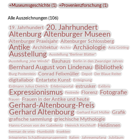
Lindenau-
+Museumsgeschichte
(
1
)
+Provenienzforschung
(
1
)
Museums
Alle Auszeichnungen (106)
20. Jahrhundert
19. Jahrhundert
Altenburg
Altenburger Museen
Altenburger Praxisjahr
Altenburger Schlossberg
Antike
Archäologie
Architektur
Archiv
Asta Gröting
Ausstellung
Ausstellung "Berliner Blätter"
Bauhaus
Ausstellung „Vier Winde“
Berlin in den Zwanziger Jahren
Bernhard August von Lindenau
Bibliothek
Conrad Felixmüller
Burg Posterstein
Depot
Der Blaue Reiter
digitallabor
Entartete Kunst
Enteignung
estrusker
Erdmann Julius Dietrich
Erlebnisportal
Exlibris
Expressionismus
Fotografie
Florenz
Festrede
Frauen in der Antike und heute
frauen
Gerhard-Altenbourg-Preis
Gerhard Altenbourg
Grafik
Gerhard Kurt Müller
grafische sammlung
griechische Mythologie
Heldinnen
Hanns-Conon von der Gabelentz
Heinrich Kirchhoff
herman de vries
Humboldt
Insekten
Integriertes Schädlingsmanagement
Italien
Jahresempfang
Jubiläum