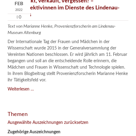
Verschenkt, verkauft, vergessen? –
FEB
Kunstdetektivinnen im Dienste des Lindenau-
2022
Museums
0
Text von Marianne Henke, Provenienzforscherin am Lindenau-
Museum Altenburg
Der Internationale Tag der Frauen und Mädchen in der
Wissenschaft wurde 2015 in der Generalversammlung der
Vereinten Nationen beschlossen. Er wird jährlich am 11. Februar
begangen und soll an die entscheidende Rolle erinnern, die
Mädchen und Frauen in Wissenschaft und Technologie spielen.
In ihrem Blogbeitrag stellt Provenienzforscherin Marianne Henke
ihr Tätigkeitsfeld vor.
Verschenkt,
Weiterlesen …
verkauft,
vergessen?
–
Themen
Kunstdetektivinnen
im
Ausgewählte Auszeichnungen zurücksetzen
Dienste
Zugehörige Auszeichnungen
des