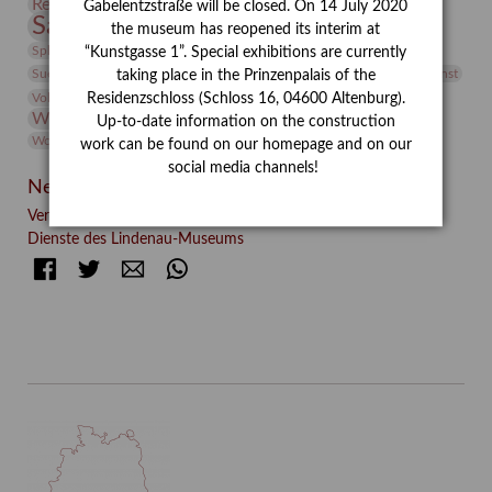
Restaurierung
Restitution
Rudi Lesser
Ruth Wolf-Rehfeld
Gabelentzstraße will be closed. On 14 July 2020
Sammlung
Samstagszeichner
Skulptur
Sonderausstellung
the museum has reopened its interim at
studio
Studio Bildende Kunst
Sphinx
studioDIGITAL
“Kunstgasse 1”. Special exhibitions are currently
Vermittlung
Suermondt-Ludwig-Museum
Video
Videokunst
taking place in the Prinzenpalais of the
Volontariat
Walter Rheiner
Weihnachten
Werefkin
Residenzschloss (Schloss 16, 04600 Altenburg).
Werkbetrachtung
Wissenschaft
Winter
Wolf and Dog
Up-to-date information on the construction
Wolf und Hund
Zirkuswoche
work can be found on our homepage and on our
social media channels!
Neueste Beiträge
Verschenkt, verkauft, vergessen? – Kunstdetektivinnen im
Dienste des Lindenau-Museums
Facebook
Twitter
E-mail
WhatsApp