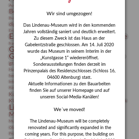
Bauhaus
Ausstellung „Vier Winde“
Berlin in den Zwanziger Jahren
Bernhard August von Lindenau
Bibliothek
Wir sind umgezogen!
Conrad Felixmüller
Burg Posterstein
Depot
Der Blaue Reiter
digitallabor
Entartete Kunst
Enteignung
Das Lindenau-Museum wird in den kommenden
estrusker
Erdmann Julius Dietrich
Erlebnisportal
Exlibris
Jahren vollständig saniert und deutlich erweitert.
Expressionismus
Fotografie
Florenz
Festrede
Zu diesem Zweck ist das Haus an der
Frauen in der Antike und heute
frauen
Gabelentzstraße geschlossen. Am 14. Juli 2020
Gerhard-Altenbourg-Preis
wurde das Museum in seinem Interim in der
Gerhard Altenbourg
Grafik
Gerhard Kurt Müller
„Kunstgasse 1“ wiedereröffnet.
grafische sammlung
griechische Mythologie
Sonderausstellungen finden derzeit im
Heldinnen
Hanns-Conon von der Gabelentz
Heinrich Kirchhoff
Prinzenpalais des Residenzschlosses (Schloss 16,
herman de vries
Humboldt
Insekten
04600 Altenburg) statt.
Integriertes Schädlingsmanagement
Italien
Jahresempfang
Jubiläum
Aktuelle Informationen zu den Bauarbeiten
Kunst
Kolosseum
Kooperationsausstellung
Korkmodelle
finden Sie auf unserer Homepage und auf
Kunstvermittlung
Kunstmuseum
Kunst von Kühl
unseren Social-Media-Kanälen!
Künstler
KUNSTWAND
Künstlerin
Kurs
Lehmbruck
Lindenau-Museum
Marstall
Messeakademie
We´ve moved!
Museumsgeschichte
Museumsnacht
Natur
Museumspädagogik
Mäzen
Napoleon
Neue Remise
The Lindenau-Museum will be completely
Objekt im Fokus
Paul Klee
Peter Schnürpel
Phelloplastik
Pohlhof
renovated and significantly expanded in the
Provenienzforschung
Provenienz
coming years. For this purpose, the building on