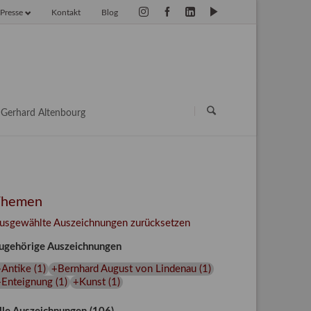
Presse
Kontakt
Blog
vigation
erspringen
Navigation
überspringen
Gerhard Altenbourg
Themen
usgewählte Auszeichnungen zurücksetzen
ugehörige Auszeichnungen
+Antike
(
1
)
+Bernhard August von Lindenau
(
1
)
+Enteignung
(
1
)
+Kunst
(
1
)