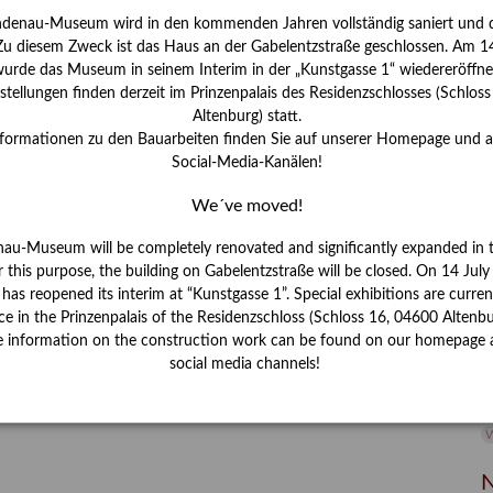
ndenau-Museum wird in den kommenden Jahren vollständig saniert und d
I
 Zu diesem Zweck ist das Haus an der Gabelentzstraße geschlossen. Am 14
J
urde das Museum in seinem Interim in der „Kunstgasse 1“ wiedereröffne
tellungen finden derzeit im Prinzenpalais des Residenzschlosses (Schlos
K
Altenburg) statt.
nformationen zu den Bauarbeiten finden Sie auf unserer Homepage und 
Social-Media-Kanälen!
M
We´ve moved!
P
nau-Museum will be completely renovated and significantly expanded in 
r this purpose, the building on Gabelentzstraße will be closed. On 14 Jul
R
s reopened its interim at “Kunstgasse 1”. Special exhibitions are curren
ce in the Prinzenpalais of the Residenzschloss (Schloss 16, 04600 Altenbu
S
e information on the construction work can be found on our homepage 
social media channels!
S
V
W
W
N