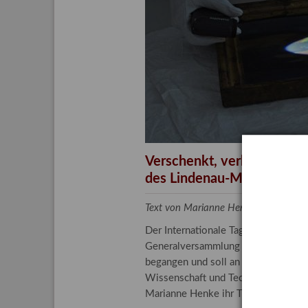
Aktuelle
Bestand
Gesamtv
Grußkar
Kalende
Bestellu
Verschenkt, verkauft, ver
des Lindenau-Museums
Text von Marianne Henke, Provenien
Der Internationale Tag der Frauen 
Generalversammlung der Vereinten N
begangen und soll an die entscheide
Wissenschaft und Technologie spiele
Marianne Henke ihr Tätigkeitsfeld v