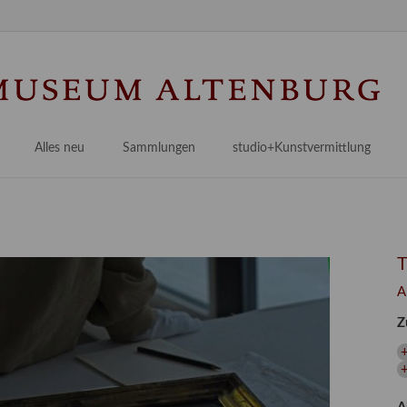
Na
üb
Alles neu
Sammlungen
studio+Kunstvermittlung
 Museum
Planungsstände
Antikensammlungen
studio
Lindenau21PLUS
Frühe italienische Malerei
studioAngebote
Digitalisierung
bellissimo.digital
studioTeam
Provenienzforschung
Malerei 17.–19. Jh.
Angebote für Erwachsene
A
Kulturelle Vermittlung
Deutsche Malerei 20./21. Jh.
Angebote für Kitas
Z
Länderübergreifende kulturtouristische Ziele
 / Praxisprojekt
Grafische Sammlung
Angebote für Schulen
nt
Kunstbibliothek
onen
Restaurierung