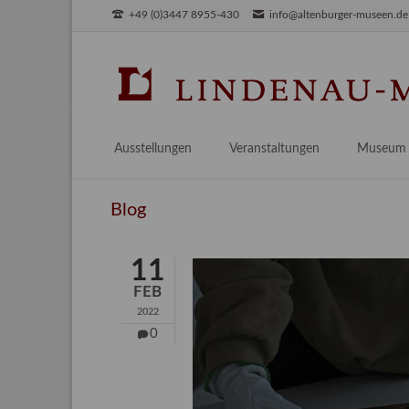
+49 (0)3447 8955-430
info@altenburger-museen.de
SUCHEN
Ausstellungen
Veranstaltungen
Museum
Vorschau
Über das
Blog
Aktuell
Aktuelles
Archiv
Besuch
11
Digitales
FEB
Team
2022
Praktikum
0
Engageme
Publikati