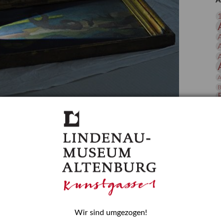
A
 Publikationen
Forschung
skataloge & Editionen
erzeichnis
ten
r
A
ng
B
gessen? – Kunstdetektivinnen im Dienste
D
E
zforscherin am Lindenau-Museum Altenburg
und Mädchen in der Wissenschaft wurde 2015 in der
ationen beschlossen. Er wird jährlich am 11. Februar
nde Rolle erinnern, die Mädchen und Frauen in
n. In ihrem Blogbeitrag stellt Provenienzforscherin
or.
Wir sind umgezogen!
H