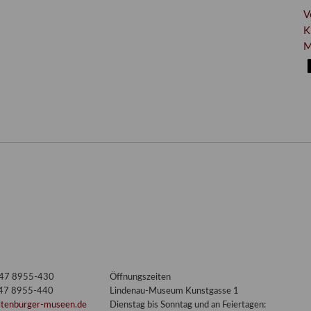
V
K
M
3447 8955-430
Öffnungszeiten
447 8955-440
Lindenau-Museum Kunstgasse 1
ltenburger-museen.de
Dienstag bis Sonntag und an Feiertagen: