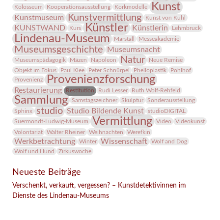
Kunst
Kolosseum
Kooperationsausstellung
Korkmodelle
Kunstvermittlung
Kunstmuseum
Kunst von Kühl
Künstler
KUNSTWAND
Künstlerin
Kurs
Lehmbruck
Lindenau-Museum
Marstall
Messeakademie
Museumsgeschichte
Museumsnacht
Natur
Museumspädagogik
Mäzen
Napoleon
Neue Remise
Objekt im Fokus
Paul Klee
Peter Schnürpel
Phelloplastik
Pohlhof
Provenienzforschung
Provenienz
Restaurierung
Restitution
Rudi Lesser
Ruth Wolf-Rehfeld
Sammlung
Samstagszeichner
Skulptur
Sonderausstellung
studio
Studio Bildende Kunst
Sphinx
studioDIGITAL
Vermittlung
Suermondt-Ludwig-Museum
Video
Videokunst
Volontariat
Walter Rheiner
Weihnachten
Werefkin
Werkbetrachtung
Wissenschaft
Winter
Wolf and Dog
Wolf und Hund
Zirkuswoche
Neueste Beiträge
Verschenkt, verkauft, vergessen? – Kunstdetektivinnen im
Dienste des Lindenau-Museums
Facebook
Twitter
E-mail
WhatsApp