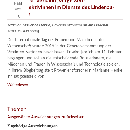
Verschenkt, verkauft, vergessen? –
FEB
Kunstdetektivinnen im Dienste des Lindenau-
2022
Museums
0
Text von Marianne Henke, Provenienzforscherin am Lindenau-
Museum Altenburg
Der Internationale Tag der Frauen und Mädchen in der
Wissenschaft wurde 2015 in der Generalversammlung der
Vereinten Nationen beschlossen. Er wird jährlich am 11. Februar
begangen und soll an die entscheidende Rolle erinnern, die
Mädchen und Frauen in Wissenschaft und Technologie spielen.
In ihrem Blogbeitrag stellt Provenienzforscherin Marianne Henke
ihr Tätigkeitsfeld vor.
Verschenkt,
Weiterlesen …
verkauft,
vergessen?
–
Themen
Kunstdetektivinnen
im
Ausgewählte Auszeichnungen zurücksetzen
Dienste
Zugehörige Auszeichnungen
des