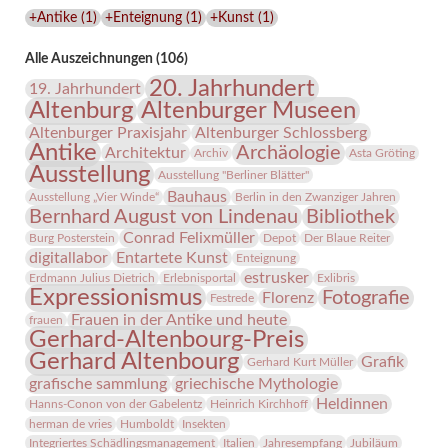
Lindenau-
+Antike
(
1
)
+Enteignung
(
1
)
+Kunst
(
1
)
Museums
Alle Auszeichnungen (106)
20. Jahrhundert
19. Jahrhundert
Altenburg
Altenburger Museen
Altenburger Praxisjahr
Altenburger Schlossberg
Antike
Archäologie
Architektur
Archiv
Asta Gröting
Ausstellung
Ausstellung "Berliner Blätter"
Bauhaus
Ausstellung „Vier Winde“
Berlin in den Zwanziger Jahren
Bernhard August von Lindenau
Bibliothek
Conrad Felixmüller
Burg Posterstein
Depot
Der Blaue Reiter
digitallabor
Entartete Kunst
Enteignung
estrusker
Erdmann Julius Dietrich
Erlebnisportal
Exlibris
Expressionismus
Fotografie
Florenz
Festrede
Frauen in der Antike und heute
frauen
Gerhard-Altenbourg-Preis
Gerhard Altenbourg
Grafik
Gerhard Kurt Müller
grafische sammlung
griechische Mythologie
Heldinnen
Hanns-Conon von der Gabelentz
Heinrich Kirchhoff
herman de vries
Humboldt
Insekten
Integriertes Schädlingsmanagement
Italien
Jahresempfang
Jubiläum