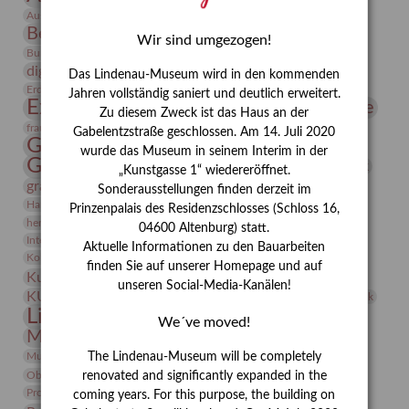
Bauhaus
Ausstellung „Vier Winde“
Berlin in den Zwanziger Jahren
Bernhard August von Lindenau
Bibliothek
Wir sind umgezogen!
Conrad Felixmüller
Burg Posterstein
Depot
Der Blaue Reiter
digitallabor
Entartete Kunst
Enteignung
Das Lindenau-Museum wird in den kommenden
estrusker
Erdmann Julius Dietrich
Erlebnisportal
Exlibris
Jahren vollständig saniert und deutlich erweitert.
Expressionismus
Fotografie
Florenz
Festrede
Zu diesem Zweck ist das Haus an der
Frauen in der Antike und heute
frauen
Gabelentzstraße geschlossen. Am 14. Juli 2020
Gerhard-Altenbourg-Preis
wurde das Museum in seinem Interim in der
Gerhard Altenbourg
Grafik
Gerhard Kurt Müller
„Kunstgasse 1“ wiedereröffnet.
grafische sammlung
griechische Mythologie
Sonderausstellungen finden derzeit im
Heldinnen
Hanns-Conon von der Gabelentz
Heinrich Kirchhoff
Prinzenpalais des Residenzschlosses (Schloss 16,
herman de vries
Humboldt
Insekten
04600 Altenburg) statt.
Integriertes Schädlingsmanagement
Italien
Jahresempfang
Jubiläum
Aktuelle Informationen zu den Bauarbeiten
Kunst
Kolosseum
Kooperationsausstellung
Korkmodelle
finden Sie auf unserer Homepage und auf
Kunstvermittlung
Kunstmuseum
Kunst von Kühl
unseren Social-Media-Kanälen!
Künstler
KUNSTWAND
Künstlerin
Kurs
Lehmbruck
Lindenau-Museum
Marstall
Messeakademie
We´ve moved!
Museumsgeschichte
Museumsnacht
Natur
Museumspädagogik
Mäzen
Napoleon
Neue Remise
The Lindenau-Museum will be completely
Objekt im Fokus
Paul Klee
Peter Schnürpel
Phelloplastik
Pohlhof
renovated and significantly expanded in the
Provenienzforschung
Provenienz
coming years. For this purpose, the building on