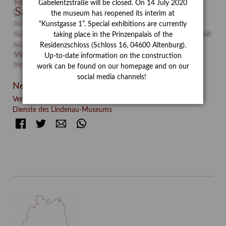
Restaurierung
Restitution
Rudi Lesser
Ruth Wolf-Rehfeld
Gabelentzstraße will be closed. On 14 July 2020
Sammlung
Samstagszeichner
Skulptur
Sonderausstellung
the museum has reopened its interim at
studio
Studio Bildende Kunst
Sphinx
studioDIGITAL
“Kunstgasse 1”. Special exhibitions are currently
Vermittlung
Suermondt-Ludwig-Museum
Video
Videokunst
taking place in the Prinzenpalais of the
Volontariat
Walter Rheiner
Weihnachten
Werefkin
Residenzschloss (Schloss 16, 04600 Altenburg).
Werkbetrachtung
Wissenschaft
Winter
Wolf and Dog
Up-to-date information on the construction
Wolf und Hund
Zirkuswoche
work can be found on our homepage and on our
social media channels!
Neueste Beiträge
Verschenkt, verkauft, vergessen? – Kunstdetektivinnen im
Dienste des Lindenau-Museums
Facebook
Twitter
E-mail
WhatsApp