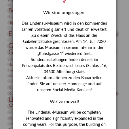
Bauhaus
Ausstellung „Vier Winde“
Berlin in den Zwanziger Jahren
Bernhard August von Lindenau
Bibliothek
Wir sind umgezogen!
Conrad Felixmüller
Burg Posterstein
Depot
Der Blaue Reiter
digitallabor
Entartete Kunst
Enteignung
Das Lindenau-Museum wird in den kommenden
estrusker
Erdmann Julius Dietrich
Erlebnisportal
Exlibris
Jahren vollständig saniert und deutlich erweitert.
Expressionismus
Fotografie
Florenz
Festrede
Zu diesem Zweck ist das Haus an der
Frauen in der Antike und heute
frauen
Gabelentzstraße geschlossen. Am 14. Juli 2020
Gerhard-Altenbourg-Preis
wurde das Museum in seinem Interim in der
Gerhard Altenbourg
Grafik
Gerhard Kurt Müller
„Kunstgasse 1“ wiedereröffnet.
grafische sammlung
griechische Mythologie
Sonderausstellungen finden derzeit im
Heldinnen
Hanns-Conon von der Gabelentz
Heinrich Kirchhoff
Prinzenpalais des Residenzschlosses (Schloss 16,
herman de vries
Humboldt
Insekten
04600 Altenburg) statt.
Integriertes Schädlingsmanagement
Italien
Jahresempfang
Jubiläum
Aktuelle Informationen zu den Bauarbeiten
Kunst
Kolosseum
Kooperationsausstellung
Korkmodelle
finden Sie auf unserer Homepage und auf
Kunstvermittlung
Kunstmuseum
Kunst von Kühl
unseren Social-Media-Kanälen!
Künstler
KUNSTWAND
Künstlerin
Kurs
Lehmbruck
Lindenau-Museum
Marstall
Messeakademie
We´ve moved!
Museumsgeschichte
Museumsnacht
Natur
Museumspädagogik
Mäzen
Napoleon
Neue Remise
The Lindenau-Museum will be completely
Objekt im Fokus
Paul Klee
Peter Schnürpel
Phelloplastik
Pohlhof
renovated and significantly expanded in the
Provenienzforschung
Provenienz
coming years. For this purpose, the building on