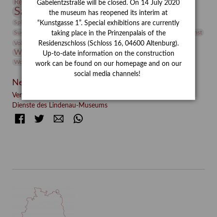
Restaurierung
Restitution
Rudi Lesser
Ruth Wolf-Rehfeld
Gabelentzstraße will be closed. On 14 July 2020
Sammlung
Samstagszeichner
Skulptur
Sonderausstellung
the museum has reopened its interim at
studio
Studio Bildende Kunst
Sphinx
studioDIGITAL
“Kunstgasse 1”. Special exhibitions are currently
Vermittlung
Suermondt-Ludwig-Museum
Video
Videokunst
taking place in the Prinzenpalais of the
Volontariat
Walter Rheiner
Weihnachten
Werefkin
Residenzschloss (Schloss 16, 04600 Altenburg).
Werkbetrachtung
Wissenschaft
Winter
Wolf and Dog
Up-to-date information on the construction
Wolf und Hund
Zirkuswoche
work can be found on our homepage and on our
social media channels!
Neueste Beiträge
Verschenkt, verkauft, vergessen? – Kunstdetektivinnen im
Dienste des Lindenau-Museums
Facebook
Twitter
E-mail
WhatsApp