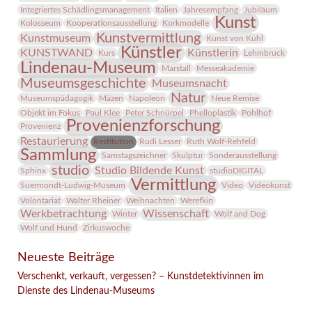
Integriertes Schädlingsmanagement
Italien
Jahresempfang
Jubiläum
Kunst
Kolosseum
Kooperationsausstellung
Korkmodelle
Kunstvermittlung
Kunstmuseum
Kunst von Kühl
Künstler
KUNSTWAND
Künstlerin
Kurs
Lehmbruck
Lindenau-Museum
Marstall
Messeakademie
Museumsgeschichte
Museumsnacht
Natur
Museumspädagogik
Mäzen
Napoleon
Neue Remise
Objekt im Fokus
Paul Klee
Peter Schnürpel
Phelloplastik
Pohlhof
Provenienzforschung
Provenienz
Restaurierung
Restitution
Rudi Lesser
Ruth Wolf-Rehfeld
Sammlung
Samstagszeichner
Skulptur
Sonderausstellung
studio
Studio Bildende Kunst
Sphinx
studioDIGITAL
Vermittlung
Suermondt-Ludwig-Museum
Video
Videokunst
Volontariat
Walter Rheiner
Weihnachten
Werefkin
Werkbetrachtung
Wissenschaft
Winter
Wolf and Dog
Wolf und Hund
Zirkuswoche
Neueste Beiträge
Verschenkt, verkauft, vergessen? – Kunstdetektivinnen im
Dienste des Lindenau-Museums
Facebook
Twitter
E-mail
WhatsApp