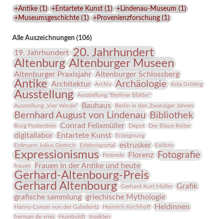
Lindenau-
+Antike
(
1
)
+Entartete Kunst
(
1
)
+Lindenau-Museum
(
1
)
Museums
+Museumsgeschichte
(
1
)
+Provenienzforschung
(
1
)
Alle Auszeichnungen (106)
20. Jahrhundert
19. Jahrhundert
Altenburg
Altenburger Museen
Altenburger Praxisjahr
Altenburger Schlossberg
Antike
Archäologie
Architektur
Archiv
Asta Gröting
Ausstellung
Ausstellung "Berliner Blätter"
Bauhaus
Ausstellung „Vier Winde“
Berlin in den Zwanziger Jahren
Bernhard August von Lindenau
Bibliothek
Conrad Felixmüller
Burg Posterstein
Depot
Der Blaue Reiter
digitallabor
Entartete Kunst
Enteignung
estrusker
Erdmann Julius Dietrich
Erlebnisportal
Exlibris
Expressionismus
Fotografie
Florenz
Festrede
Frauen in der Antike und heute
frauen
Gerhard-Altenbourg-Preis
Gerhard Altenbourg
Grafik
Gerhard Kurt Müller
grafische sammlung
griechische Mythologie
Heldinnen
Hanns-Conon von der Gabelentz
Heinrich Kirchhoff
herman de vries
Humboldt
Insekten