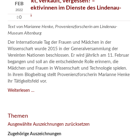
Verschenkt, verkauft, vergessen? –
FEB
Kunstdetektivinnen im Dienste des Lindenau-
2022
Museums
0
Text von Marianne Henke, Provenienzforscherin am Lindenau-
Museum Altenburg
Der Internationale Tag der Frauen und Mädchen in der
Wissenschaft wurde 2015 in der Generalversammlung der
Vereinten Nationen beschlossen. Er wird jährlich am 11. Februar
begangen und soll an die entscheidende Rolle erinnern, die
Mädchen und Frauen in Wissenschaft und Technologie spielen.
In ihrem Blogbeitrag stellt Provenienzforscherin Marianne Henke
ihr Tätigkeitsfeld vor.
Verschenkt,
Weiterlesen …
verkauft,
vergessen?
–
Themen
Kunstdetektivinnen
im
Ausgewählte Auszeichnungen zurücksetzen
Dienste
Zugehörige Auszeichnungen
des