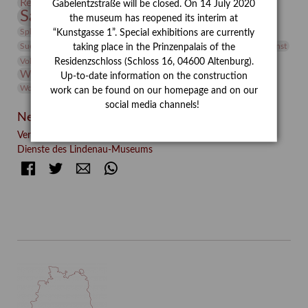
Restaurierung
Restitution
Rudi Lesser
Ruth Wolf-Rehfeld
Gabelentzstraße will be closed. On 14 July 2020
Sammlung
Samstagszeichner
Skulptur
Sonderausstellung
the museum has reopened its interim at
studio
Studio Bildende Kunst
Sphinx
studioDIGITAL
“Kunstgasse 1”. Special exhibitions are currently
Vermittlung
Suermondt-Ludwig-Museum
Video
Videokunst
taking place in the Prinzenpalais of the
Volontariat
Walter Rheiner
Weihnachten
Werefkin
Residenzschloss (Schloss 16, 04600 Altenburg).
Werkbetrachtung
Wissenschaft
Winter
Wolf and Dog
Up-to-date information on the construction
Wolf und Hund
Zirkuswoche
work can be found on our homepage and on our
social media channels!
Neueste Beiträge
Verschenkt, verkauft, vergessen? – Kunstdetektivinnen im
Dienste des Lindenau-Museums
Facebook
Twitter
E-mail
WhatsApp