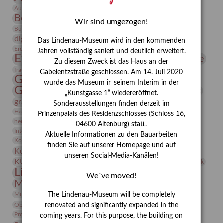
Bauhaus
Ausstellung „Vier Winde“
Berlin in den Zwanziger Jahren
Bernhard August von Lindenau
Bibliothek
Wir sind umgezogen!
Conrad Felixmüller
Burg Posterstein
Depot
Der Blaue Reiter
digitallabor
Entartete Kunst
Enteignung
Das Lindenau-Museum wird in den kommenden
estrusker
Erdmann Julius Dietrich
Erlebnisportal
Exlibris
Jahren vollständig saniert und deutlich erweitert.
Expressionismus
Fotografie
Florenz
Festrede
Zu diesem Zweck ist das Haus an der
Frauen in der Antike und heute
frauen
Gabelentzstraße geschlossen. Am 14. Juli 2020
Gerhard-Altenbourg-Preis
wurde das Museum in seinem Interim in der
Gerhard Altenbourg
Grafik
Gerhard Kurt Müller
„Kunstgasse 1“ wiedereröffnet.
grafische sammlung
griechische Mythologie
Sonderausstellungen finden derzeit im
Heldinnen
Hanns-Conon von der Gabelentz
Heinrich Kirchhoff
Prinzenpalais des Residenzschlosses (Schloss 16,
herman de vries
Humboldt
Insekten
04600 Altenburg) statt.
Integriertes Schädlingsmanagement
Italien
Jahresempfang
Jubiläum
Aktuelle Informationen zu den Bauarbeiten
Kunst
Kolosseum
Kooperationsausstellung
Korkmodelle
finden Sie auf unserer Homepage und auf
Kunstvermittlung
Kunstmuseum
Kunst von Kühl
unseren Social-Media-Kanälen!
Künstler
KUNSTWAND
Künstlerin
Kurs
Lehmbruck
Lindenau-Museum
Marstall
Messeakademie
We´ve moved!
Museumsgeschichte
Museumsnacht
Natur
Museumspädagogik
Mäzen
Napoleon
Neue Remise
The Lindenau-Museum will be completely
Objekt im Fokus
Paul Klee
Peter Schnürpel
Phelloplastik
Pohlhof
renovated and significantly expanded in the
Provenienzforschung
Provenienz
coming years. For this purpose, the building on