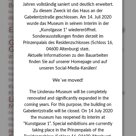
Bernhard August von Lindenau
Bibliothek
Jahren vollständig saniert und deutlich erweitert.
Zu diesem Zweck ist das Haus an der
Conrad Felixmüller
Burg Posterstein
Depot
Der Blaue Reiter
Gabelentzstraße geschlossen. Am 14. Juli 2020
digitallabor
Entartete Kunst
Enteignung
estrusker
wurde das Museum in seinem Interim in der
Erdmann Julius Dietrich
Erlebnisportal
Exlibris
Expressionismus
Fotografie
Florenz
„Kunstgasse 1“ wiedereröffnet.
Festrede
Frauen in der Antike und heute
Sonderausstellungen finden derzeit im
frauen
Gerhard-Altenbourg-Preis
Prinzenpalais des Residenzschlosses (Schloss 16,
Gerhard Altenbourg
Grafik
04600 Altenburg) statt.
Gerhard Kurt Müller
Aktuelle Informationen zu den Bauarbeiten
grafische sammlung
griechische Mythologie
Heldinnen
finden Sie auf unserer Homepage und auf
Hanns-Conon von der Gabelentz
Heinrich Kirchhoff
unseren Social-Media-Kanälen!
herman de vries
Humboldt
Insekten
Integriertes Schädlingsmanagement
Italien
Jahresempfang
Jubiläum
Kunst
We´ve moved!
Kolosseum
Kooperationsausstellung
Korkmodelle
Kunstvermittlung
Kunstmuseum
Kunst von Kühl
Künstler
The Lindenau-Museum will be completely
KUNSTWAND
Künstlerin
Kurs
Lehmbruck
Lindenau-Museum
renovated and significantly expanded in the
Marstall
Messeakademie
coming years. For this purpose, the building on
Museumsgeschichte
Museumsnacht
Gabelentzstraße will be closed. On 14 July 2020
Natur
Museumspädagogik
Mäzen
Napoleon
Neue Remise
the museum has reopened its interim at
Objekt im Fokus
Paul Klee
Peter Schnürpel
Phelloplastik
Pohlhof
Provenienzforschung
“Kunstgasse 1”. Special exhibitions are currently
Provenienz
taking place in the Prinzenpalais of the
Restaurierung
Restitution
Rudi Lesser
Ruth Wolf-Rehfeld