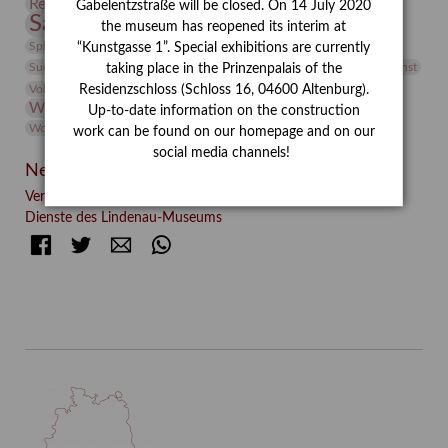
Restaurierung
Restitution
Rudi Lesser
Ruth Wolf-Rehfeld
Gabelentzstraße will be closed. On 14 July 2020
Sammlung
Samstagszeichner
Skulptur
Sonderausstellung
the museum has reopened its interim at
studio
Studio Bildende Kunst
Sphinx
studioDIGITAL
“Kunstgasse 1”. Special exhibitions are currently
Vermittlung
Suermondt-Ludwig-Museum
Video
Videokunst
taking place in the Prinzenpalais of the
Volontariat
Walter Rheiner
Weihnachten
Werefkin
Residenzschloss (Schloss 16, 04600 Altenburg).
Werkbetrachtung
Wissenschaft
Winter
Wolf and Dog
Up-to-date information on the construction
Wolf und Hund
Zirkuswoche
work can be found on our homepage and on our
social media channels!
Neueste Beiträge
Verschenkt, verkauft, vergessen? – Kunstdetektivinnen im
Dienste des Lindenau-Museums
Facebook
Twitter
E-mail
WhatsApp