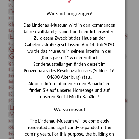
Bauhaus
Ausstellung „Vier Winde“
Berlin in den Zwanziger Jahren
Bernhard August von Lindenau
Bibliothek
Wir sind umgezogen!
Conrad Felixmüller
Burg Posterstein
Depot
Der Blaue Reiter
digitallabor
Entartete Kunst
Enteignung
Das Lindenau-Museum wird in den kommenden
estrusker
Erdmann Julius Dietrich
Erlebnisportal
Exlibris
Jahren vollständig saniert und deutlich erweitert.
Expressionismus
Fotografie
Florenz
Festrede
Zu diesem Zweck ist das Haus an der
Frauen in der Antike und heute
frauen
Gabelentzstraße geschlossen. Am 14. Juli 2020
Gerhard-Altenbourg-Preis
wurde das Museum in seinem Interim in der
Gerhard Altenbourg
Grafik
Gerhard Kurt Müller
„Kunstgasse 1“ wiedereröffnet.
grafische sammlung
griechische Mythologie
Sonderausstellungen finden derzeit im
Heldinnen
Hanns-Conon von der Gabelentz
Heinrich Kirchhoff
Prinzenpalais des Residenzschlosses (Schloss 16,
herman de vries
Humboldt
Insekten
04600 Altenburg) statt.
Integriertes Schädlingsmanagement
Italien
Jahresempfang
Jubiläum
Aktuelle Informationen zu den Bauarbeiten
Kunst
Kolosseum
Kooperationsausstellung
Korkmodelle
finden Sie auf unserer Homepage und auf
Kunstvermittlung
Kunstmuseum
Kunst von Kühl
unseren Social-Media-Kanälen!
Künstler
KUNSTWAND
Künstlerin
Kurs
Lehmbruck
Lindenau-Museum
Marstall
Messeakademie
We´ve moved!
Museumsgeschichte
Museumsnacht
Natur
Museumspädagogik
Mäzen
Napoleon
Neue Remise
The Lindenau-Museum will be completely
Objekt im Fokus
Paul Klee
Peter Schnürpel
Phelloplastik
Pohlhof
renovated and significantly expanded in the
Provenienzforschung
Provenienz
coming years. For this purpose, the building on