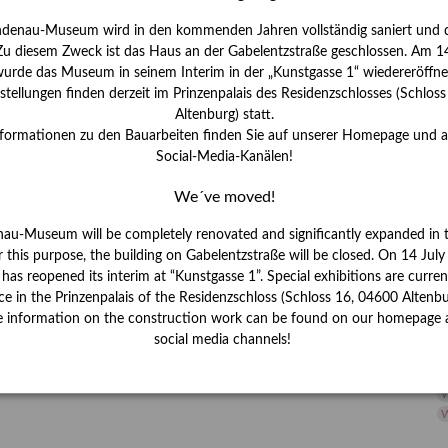
H
ndenau-Museum wird in den kommenden Jahren vollständig saniert und d
I
 Zu diesem Zweck ist das Haus an der Gabelentzstraße geschlossen. Am 14
J
urde das Museum in seinem Interim in der „Kunstgasse 1“ wiedereröffne
tellungen finden derzeit im Prinzenpalais des Residenzschlosses (Schlos
K
Altenburg) statt.
nformationen zu den Bauarbeiten finden Sie auf unserer Homepage und 
Social-Media-Kanälen!
M
We´ve moved!
P
nau-Museum will be completely renovated and significantly expanded in 
r this purpose, the building on Gabelentzstraße will be closed. On 14 Jul
R
s reopened its interim at “Kunstgasse 1”. Special exhibitions are curren
ce in the Prinzenpalais of the Residenzschloss (Schloss 16, 04600 Altenbu
S
e information on the construction work can be found on our homepage 
social media channels!
S
V
W
W