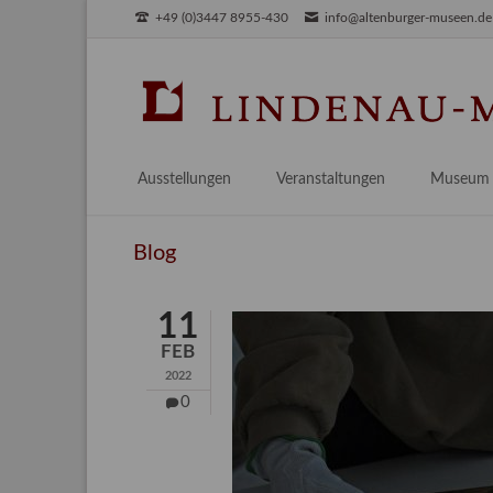
+49 (0)3447 8955-430
info@altenburger-museen.de
SUCHEN
Ausstellungen
Veranstaltungen
Museum
Vorschau
Über das
Blog
Aktuell
Aktuelles
Archiv
Besuch
11
Digitales
FEB
Team
2022
Praktikum
0
Engageme
Publikati