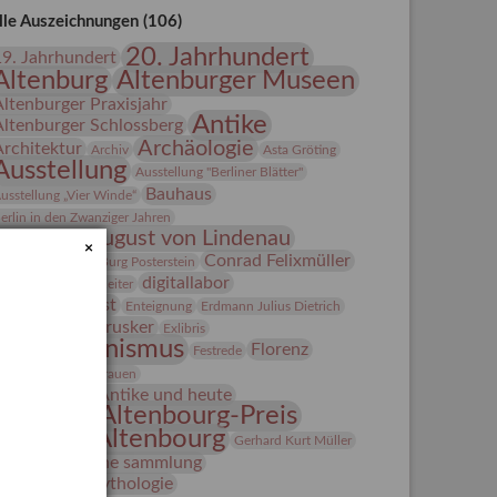
lle Auszeichnungen (106)
20. Jahrhundert
19. Jahrhundert
Altenburg
Altenburger Museen
Altenburger Praxisjahr
Antike
Altenburger Schlossberg
Archäologie
Architektur
Archiv
Asta Gröting
Ausstellung
Ausstellung "Berliner Blätter"
Bauhaus
usstellung „Vier Winde“
erlin in den Zwanziger Jahren
Bernhard August von Lindenau
×
Bibliothek
Conrad Felixmüller
Burg Posterstein
digitallabor
epot
Der Blaue Reiter
Entartete Kunst
Enteignung
Erdmann Julius Dietrich
estrusker
rlebnisportal
Exlibris
Expressionismus
Florenz
Festrede
Fotografie
frauen
Frauen in der Antike und heute
Gerhard-Altenbourg-Preis
Gerhard Altenbourg
Gerhard Kurt Müller
Grafik
grafische sammlung
griechische Mythologie