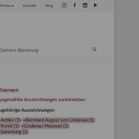
Presse
Kontakt
Blog
vigation
erspringen
Navigation
überspringen
Gerhard Altenbourg
Themen
usgewählte Auszeichnungen zurücksetzen
ugehörige Auszeichnungen
+Antike
(
1
)
+Bernhard August von Lindenau
(
1
)
+Kunst
(
1
)
+Lindenau-Museum
(
1
)
+Sammlung
(
1
)