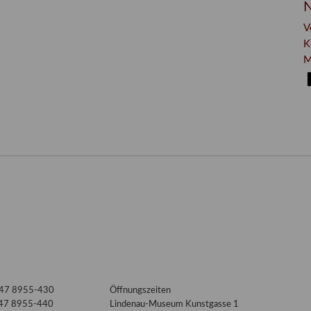
N
V
K
M
3447 8955-430
Öffnungszeiten
447 8955-440
Lindenau-Museum Kunstgasse 1