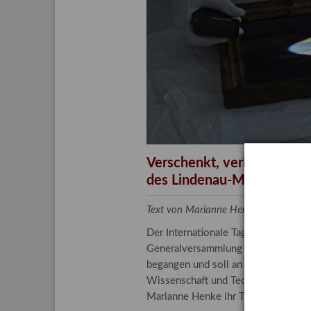
Aktuelle
Bestand
Gesamtv
Grußkar
Kalende
Bestellu
Verschenkt, verkauft, ver
des Lindenau-Museums
Text von Marianne Henke, Provenien
Der Internationale Tag der Frauen 
Generalversammlung der Vereinten N
begangen und soll an die entscheide
Wissenschaft und Technologie spiele
Marianne Henke ihr Tätigkeitsfeld v