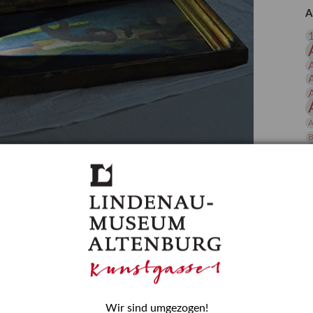
 Publikationen
Forschung
A
skataloge & Editionen
erzeichnis
ten
r
ng
A
B
gessen? – Kunstdetektivinnen im Dienste
D
E
zforscherin am Lindenau-Museum Altenburg
und Mädchen in der Wissenschaft wurde 2015 in der
ationen beschlossen. Er wird jährlich am 11. Februar
nde Rolle erinnern, die Mädchen und Frauen in
n. In ihrem Blogbeitrag stellt Provenienzforscherin
or.
Wir sind umgezogen!