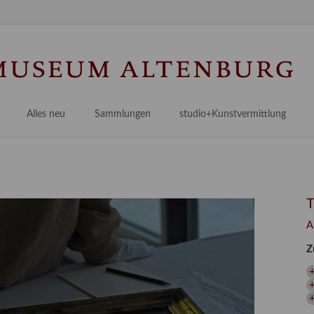
Na
üb
Alles neu
Sammlungen
studio+Kunstvermittlung
 Museum
Planungsstände
Antikensammlungen
studio
Lindenau21PLUS
Frühe italienische Malerei
studioAngebote
Digitalisierung
bellissimo.digital
studioTeam
Provenienzforschung
Malerei 17.–19. Jh.
Angebote für Erwachsene
A
Kulturelle Vermittlung
Deutsche Malerei 20./21. Jh.
Angebote für Kitas
Z
Länderübergreifende kulturtouristische Ziele
 / Praxisprojekt
Grafische Sammlung
Angebote für Schulen
nt
Kunstbibliothek
onen
Restaurierung