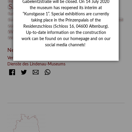
Restaurierung
Restitution
Rudi Lesser
Ruth Wolf-Rehfeld
Gabelentzstraße will be closed. On 14 July 2020
Sammlung
Samstagszeichner
Skulptur
Sonderausstellung
the museum has reopened its interim at
studio
Studio Bildende Kunst
Sphinx
studioDIGITAL
“Kunstgasse 1”. Special exhibitions are currently
Vermittlung
Suermondt-Ludwig-Museum
Video
Videokunst
taking place in the Prinzenpalais of the
Volontariat
Walter Rheiner
Weihnachten
Werefkin
Residenzschloss (Schloss 16, 04600 Altenburg).
Werkbetrachtung
Wissenschaft
Winter
Wolf and Dog
Up-to-date information on the construction
Wolf und Hund
Zirkuswoche
work can be found on our homepage and on our
social media channels!
Neueste Beiträge
Verschenkt, verkauft, vergessen? – Kunstdetektivinnen im
Dienste des Lindenau-Museums
Facebook
Twitter
E-mail
WhatsApp