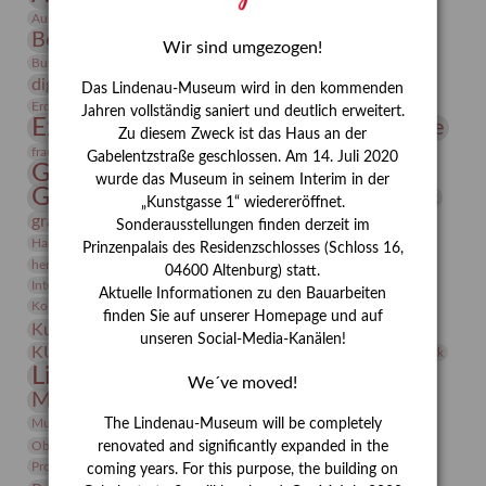
Bauhaus
Ausstellung „Vier Winde“
Berlin in den Zwanziger Jahren
Bernhard August von Lindenau
Bibliothek
Wir sind umgezogen!
Conrad Felixmüller
Burg Posterstein
Depot
Der Blaue Reiter
digitallabor
Entartete Kunst
Enteignung
Das Lindenau-Museum wird in den kommenden
estrusker
Erdmann Julius Dietrich
Erlebnisportal
Exlibris
Jahren vollständig saniert und deutlich erweitert.
Expressionismus
Fotografie
Florenz
Festrede
Zu diesem Zweck ist das Haus an der
Frauen in der Antike und heute
frauen
Gabelentzstraße geschlossen. Am 14. Juli 2020
Gerhard-Altenbourg-Preis
wurde das Museum in seinem Interim in der
Gerhard Altenbourg
Grafik
Gerhard Kurt Müller
„Kunstgasse 1“ wiedereröffnet.
grafische sammlung
griechische Mythologie
Sonderausstellungen finden derzeit im
Heldinnen
Hanns-Conon von der Gabelentz
Heinrich Kirchhoff
Prinzenpalais des Residenzschlosses (Schloss 16,
herman de vries
Humboldt
Insekten
04600 Altenburg) statt.
Integriertes Schädlingsmanagement
Italien
Jahresempfang
Jubiläum
Aktuelle Informationen zu den Bauarbeiten
Kunst
Kolosseum
Kooperationsausstellung
Korkmodelle
finden Sie auf unserer Homepage und auf
Kunstvermittlung
Kunstmuseum
Kunst von Kühl
unseren Social-Media-Kanälen!
Künstler
KUNSTWAND
Künstlerin
Kurs
Lehmbruck
Lindenau-Museum
Marstall
Messeakademie
We´ve moved!
Museumsgeschichte
Museumsnacht
Natur
Museumspädagogik
Mäzen
Napoleon
Neue Remise
The Lindenau-Museum will be completely
Objekt im Fokus
Paul Klee
Peter Schnürpel
Phelloplastik
Pohlhof
renovated and significantly expanded in the
Provenienzforschung
Provenienz
coming years. For this purpose, the building on