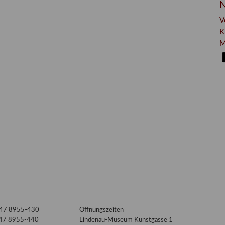
N
V
K
M
3447 8955-430
Öffnungszeiten
447 8955-440
Lindenau-Museum Kunstgasse 1