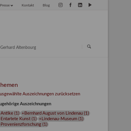
Presse
Kontakt
Blog
vigation
erspringen
Navigation
überspringen
Gerhard Altenbourg
Themen
usgewählte Auszeichnungen zurücksetzen
ugehörige Auszeichnungen
+Antike
(
1
)
+Bernhard August von Lindenau
(
1
)
Entartete Kunst
(
1
)
+Lindenau-Museum
(
1
)
+Provenienzforschung
(
1
)