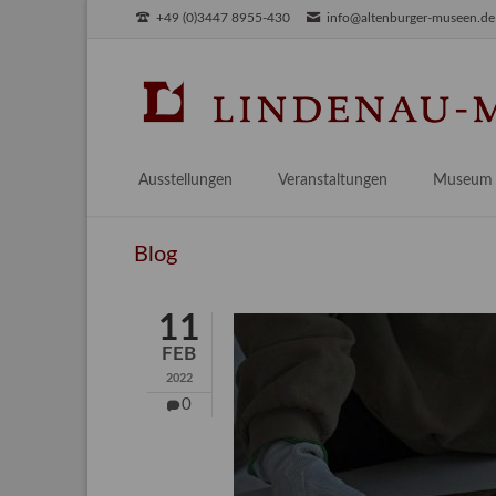
+49 (0)3447 8955-430
info@altenburger-museen.de
SUCHEN
Ausstellungen
Veranstaltungen
Museum
Vorschau
Über das
Blog
Aktuell
Aktuelles
Archiv
Besuch
11
Digitales
FEB
Team
2022
Praktikum
0
Engageme
Publikati