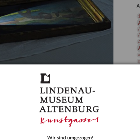
 Publikationen
Forschung
A
skataloge & Editionen
erzeichnis
ten
r
ng
A
B
gessen? – Kunstdetektivinnen im Dienste
D
E
zforscherin am Lindenau-Museum Altenburg
und Mädchen in der Wissenschaft wurde 2015 in der
ationen beschlossen. Er wird jährlich am 11. Februar
nde Rolle erinnern, die Mädchen und Frauen in
n. In ihrem Blogbeitrag stellt Provenienzforscherin
or.
Wir sind umgezogen!