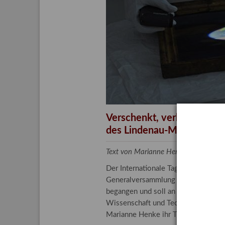
Aktuelle
Bestand
Gesamtv
Grußkar
Kalende
Bestellu
Verschenkt, verkauft, ver
des Lindenau-Museums
Text von Marianne Henke, Provenien
Der Internationale Tag der Frauen 
Generalversammlung der Vereinten N
begangen und soll an die entscheide
Wissenschaft und Technologie spiele
Marianne Henke ihr Tätigkeitsfeld v