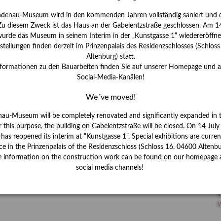
H
ndenau-Museum wird in den kommenden Jahren vollständig saniert und d
I
 Zu diesem Zweck ist das Haus an der Gabelentzstraße geschlossen. Am 14
J
urde das Museum in seinem Interim in der „Kunstgasse 1“ wiedereröffne
tellungen finden derzeit im Prinzenpalais des Residenzschlosses (Schlos
K
Altenburg) statt.
nformationen zu den Bauarbeiten finden Sie auf unserer Homepage und 
Social-Media-Kanälen!
M
We´ve moved!
P
nau-Museum will be completely renovated and significantly expanded in 
r this purpose, the building on Gabelentzstraße will be closed. On 14 Jul
R
s reopened its interim at “Kunstgasse 1”. Special exhibitions are curren
ce in the Prinzenpalais of the Residenzschloss (Schloss 16, 04600 Altenbu
S
e information on the construction work can be found on our homepage 
social media channels!
S
V
W
W