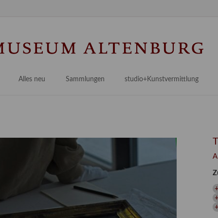
Na
üb
Alles neu
Sammlungen
studio+Kunstvermittlung
 Museum
Planungsstände
Antikensammlungen
studio
Lindenau21PLUS
Frühe italienische Malerei
studioAngebote
Digitalisierung
bellissimo.digital
studioTeam
Provenienzforschung
Malerei 17.–19. Jh.
Angebote für Erwachsene
A
Kulturelle Vermittlung
Deutsche Malerei 20./21. Jh.
Angebote für Kitas
Z
Länderübergreifende kulturtouristische Ziele
 / Praxisprojekt
Grafische Sammlung
Angebote für Schulen
nt
Kunstbibliothek
+
onen
Restaurierung