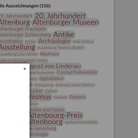
lle Auszeichnungen (106)
20. Jahrhundert
19. Jahrhundert
Altenburg
Altenburger Museen
Altenburger Praxisjahr
Antike
Altenburger Schlossberg
Archäologie
Architektur
Archiv
Asta Gröting
Ausstellung
Ausstellung "Berliner Blätter"
Bauhaus
usstellung „Vier Winde“
erlin in den Zwanziger Jahren
Bernhard August von Lindenau
×
Bibliothek
Conrad Felixmüller
Burg Posterstein
digitallabor
epot
Der Blaue Reiter
Entartete Kunst
Enteignung
Erdmann Julius Dietrich
estrusker
rlebnisportal
Exlibris
Expressionismus
Florenz
Festrede
Fotografie
frauen
Frauen in der Antike und heute
Gerhard-Altenbourg-Preis
Gerhard Altenbourg
Gerhard Kurt Müller
Grafik
grafische sammlung
griechische Mythologie