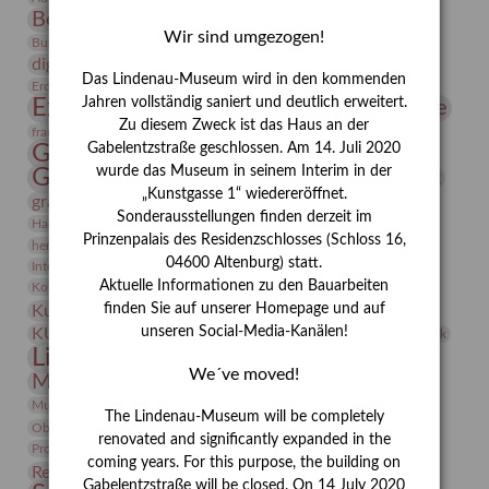
Bernhard August von Lindenau
Bibliothek
Wir sind umgezogen!
Conrad Felixmüller
Burg Posterstein
Depot
Der Blaue Reiter
digitallabor
Entartete Kunst
Enteignung
Das Lindenau-Museum wird in den kommenden
estrusker
Erdmann Julius Dietrich
Erlebnisportal
Exlibris
Expressionismus
Jahren vollständig saniert und deutlich erweitert.
Fotografie
Florenz
Festrede
Zu diesem Zweck ist das Haus an der
Frauen in der Antike und heute
frauen
Gerhard-Altenbourg-Preis
Gabelentzstraße geschlossen. Am 14. Juli 2020
wurde das Museum in seinem Interim in der
Gerhard Altenbourg
Grafik
Gerhard Kurt Müller
„Kunstgasse 1“ wiedereröffnet.
grafische sammlung
griechische Mythologie
Sonderausstellungen finden derzeit im
Heldinnen
Hanns-Conon von der Gabelentz
Heinrich Kirchhoff
Prinzenpalais des Residenzschlosses (Schloss 16,
herman de vries
Humboldt
Insekten
04600 Altenburg) statt.
Integriertes Schädlingsmanagement
Italien
Jahresempfang
Jubiläum
Kunst
Aktuelle Informationen zu den Bauarbeiten
Kolosseum
Kooperationsausstellung
Korkmodelle
Kunstvermittlung
finden Sie auf unserer Homepage und auf
Kunstmuseum
Kunst von Kühl
Künstler
unseren Social-Media-Kanälen!
KUNSTWAND
Künstlerin
Kurs
Lehmbruck
Lindenau-Museum
Marstall
Messeakademie
We´ve moved!
Museumsgeschichte
Museumsnacht
Natur
Museumspädagogik
Mäzen
Napoleon
Neue Remise
The Lindenau-Museum will be completely
Objekt im Fokus
Paul Klee
Peter Schnürpel
Phelloplastik
Pohlhof
renovated and significantly expanded in the
Provenienzforschung
Provenienz
coming years. For this purpose, the building on
Restaurierung
Restitution
Rudi Lesser
Ruth Wolf-Rehfeld
Gabelentzstraße will be closed. On 14 July 2020