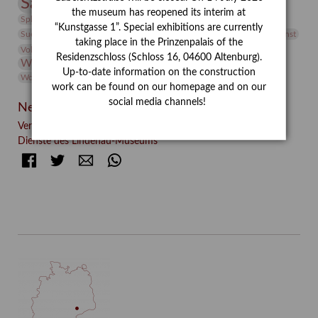
Sammlung
Samstagszeichner
Skulptur
Sonderausstellung
the museum has reopened its interim at
studio
Studio Bildende Kunst
Sphinx
studioDIGITAL
“Kunstgasse 1”. Special exhibitions are currently
Vermittlung
Suermondt-Ludwig-Museum
Video
Videokunst
taking place in the Prinzenpalais of the
Volontariat
Walter Rheiner
Weihnachten
Werefkin
Residenzschloss (Schloss 16, 04600 Altenburg).
Werkbetrachtung
Wissenschaft
Winter
Wolf and Dog
Up-to-date information on the construction
Wolf und Hund
Zirkuswoche
work can be found on our homepage and on our
social media channels!
Neueste Beiträge
Verschenkt, verkauft, vergessen? – Kunstdetektivinnen im
Dienste des Lindenau-Museums
Facebook
Twitter
E-mail
WhatsApp