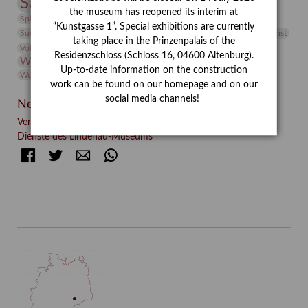
Sammlung
Samstagszeichner
Skulptur
Sonderausstellung
the museum has reopened its interim at
studio
Studio Bildende Kunst
Sphinx
studioDIGITAL
“Kunstgasse 1”. Special exhibitions are currently
Vermittlung
Suermondt-Ludwig-Museum
Video
Videokunst
taking place in the Prinzenpalais of the
Volontariat
Walter Rheiner
Weihnachten
Werefkin
Residenzschloss (Schloss 16, 04600 Altenburg).
Werkbetrachtung
Wissenschaft
Winter
Wolf and Dog
Up-to-date information on the construction
Wolf und Hund
Zirkuswoche
work can be found on our homepage and on our
social media channels!
Neueste Beiträge
Verschenkt, verkauft, vergessen? – Kunstdetektivinnen im
Dienste des Lindenau-Museums
Facebook
Twitter
E-mail
WhatsApp