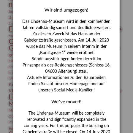
Bernhard August von Lindenau
Bibliothek
Wir sind umgezogen!
Conrad Felixmüller
Burg Posterstein
Depot
Der Blaue Reiter
digitallabor
Entartete Kunst
Enteignung
Das Lindenau-Museum wird in den kommenden
estrusker
Erdmann Julius Dietrich
Erlebnisportal
Exlibris
Expressionismus
Jahren vollständig saniert und deutlich erweitert.
Fotografie
Florenz
Festrede
Zu diesem Zweck ist das Haus an der
Frauen in der Antike und heute
frauen
Gerhard-Altenbourg-Preis
Gabelentzstraße geschlossen. Am 14. Juli 2020
wurde das Museum in seinem Interim in der
Gerhard Altenbourg
Grafik
Gerhard Kurt Müller
„Kunstgasse 1“ wiedereröffnet.
grafische sammlung
griechische Mythologie
Sonderausstellungen finden derzeit im
Heldinnen
Hanns-Conon von der Gabelentz
Heinrich Kirchhoff
Prinzenpalais des Residenzschlosses (Schloss 16,
herman de vries
Humboldt
Insekten
04600 Altenburg) statt.
Integriertes Schädlingsmanagement
Italien
Jahresempfang
Jubiläum
Kunst
Aktuelle Informationen zu den Bauarbeiten
Kolosseum
Kooperationsausstellung
Korkmodelle
Kunstvermittlung
finden Sie auf unserer Homepage und auf
Kunstmuseum
Kunst von Kühl
Künstler
unseren Social-Media-Kanälen!
KUNSTWAND
Künstlerin
Kurs
Lehmbruck
Lindenau-Museum
Marstall
Messeakademie
We´ve moved!
Museumsgeschichte
Museumsnacht
Natur
Museumspädagogik
Mäzen
Napoleon
Neue Remise
The Lindenau-Museum will be completely
Objekt im Fokus
Paul Klee
Peter Schnürpel
Phelloplastik
Pohlhof
renovated and significantly expanded in the
Provenienzforschung
Provenienz
coming years. For this purpose, the building on
Restaurierung
Restitution
Rudi Lesser
Ruth Wolf-Rehfeld
Gabelentzstraße will be closed. On 14 July 2020