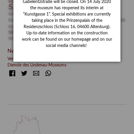
Restaurierung
Restitution
Rudi Lesser
Ruth Wolf-Rehfeld
Gabelentzstraße will be closed. On 14 July 2020
Sammlung
Samstagszeichner
Skulptur
Sonderausstellung
the museum has reopened its interim at
studio
Studio Bildende Kunst
Sphinx
studioDIGITAL
“Kunstgasse 1”. Special exhibitions are currently
Vermittlung
Suermondt-Ludwig-Museum
Video
Videokunst
taking place in the Prinzenpalais of the
Volontariat
Walter Rheiner
Weihnachten
Werefkin
Residenzschloss (Schloss 16, 04600 Altenburg).
Werkbetrachtung
Wissenschaft
Winter
Wolf and Dog
Up-to-date information on the construction
Wolf und Hund
Zirkuswoche
work can be found on our homepage and on our
social media channels!
Neueste Beiträge
Verschenkt, verkauft, vergessen? – Kunstdetektivinnen im
Dienste des Lindenau-Museums
Facebook
Twitter
E-mail
WhatsApp