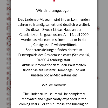
Bauhaus
Ausstellung „Vier Winde“
Berlin in den Zwanziger Jahren
Bernhard August von Lindenau
Bibliothek
Wir sind umgezogen!
Conrad Felixmüller
Burg Posterstein
Depot
Der Blaue Reiter
digitallabor
Entartete Kunst
Enteignung
Das Lindenau-Museum wird in den kommenden
estrusker
Erdmann Julius Dietrich
Erlebnisportal
Exlibris
Jahren vollständig saniert und deutlich erweitert.
Expressionismus
Fotografie
Florenz
Festrede
Zu diesem Zweck ist das Haus an der
Frauen in der Antike und heute
frauen
Gabelentzstraße geschlossen. Am 14. Juli 2020
Gerhard-Altenbourg-Preis
wurde das Museum in seinem Interim in der
Gerhard Altenbourg
Grafik
Gerhard Kurt Müller
„Kunstgasse 1“ wiedereröffnet.
grafische sammlung
griechische Mythologie
Sonderausstellungen finden derzeit im
Heldinnen
Hanns-Conon von der Gabelentz
Heinrich Kirchhoff
Prinzenpalais des Residenzschlosses (Schloss 16,
herman de vries
Humboldt
Insekten
04600 Altenburg) statt.
Integriertes Schädlingsmanagement
Italien
Jahresempfang
Jubiläum
Aktuelle Informationen zu den Bauarbeiten
Kunst
Kolosseum
Kooperationsausstellung
Korkmodelle
finden Sie auf unserer Homepage und auf
Kunstvermittlung
Kunstmuseum
Kunst von Kühl
unseren Social-Media-Kanälen!
Künstler
KUNSTWAND
Künstlerin
Kurs
Lehmbruck
Lindenau-Museum
Marstall
Messeakademie
We´ve moved!
Museumsgeschichte
Museumsnacht
Natur
Museumspädagogik
Mäzen
Napoleon
Neue Remise
The Lindenau-Museum will be completely
Objekt im Fokus
Paul Klee
Peter Schnürpel
Phelloplastik
Pohlhof
renovated and significantly expanded in the
Provenienzforschung
Provenienz
coming years. For this purpose, the building on