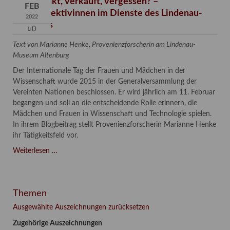
Verschenkt, verkauft, vergessen? –
FEB
Kunstdetektivinnen im Dienste des Lindenau-
2022
Museums
0
Text von Marianne Henke, Provenienzforscherin am Lindenau-
Museum Altenburg
Der Internationale Tag der Frauen und Mädchen in der
Wissenschaft wurde 2015 in der Generalversammlung der
Vereinten Nationen beschlossen. Er wird jährlich am 11. Februar
begangen und soll an die entscheidende Rolle erinnern, die
Mädchen und Frauen in Wissenschaft und Technologie spielen.
In ihrem Blogbeitrag stellt Provenienzforscherin Marianne Henke
ihr Tätigkeitsfeld vor.
Verschenkt,
Weiterlesen …
verkauft,
vergessen?
–
Themen
Kunstdetektivinnen
im
Ausgewählte Auszeichnungen zurücksetzen
Dienste
Zugehörige Auszeichnungen
des