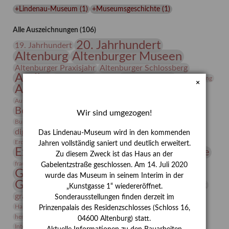
Lindenau-
+Lindenau-Museum
(
1
)
+Museumsgeschichte
(
1
)
Museums
Alle Auszeichnungen (106)
20. Jahrhundert
19. Jahrhundert
Altenburg
Altenburger Museen
Altenburger Praxisjahr
Altenburger Schlossberg
Antike
Archäologie
Architektur
Archiv
Asta Gröting
×
Ausstellung
Ausstellung "Berliner Blätter"
Bauhaus
Ausstellung „Vier Winde“
Berlin in den Zwanziger Jahren
Bernhard August von Lindenau
Bibliothek
Wir sind umgezogen!
Conrad Felixmüller
Burg Posterstein
Depot
Der Blaue Reiter
digitallabor
Entartete Kunst
Enteignung
Das Lindenau-Museum wird in den kommenden
estrusker
Erdmann Julius Dietrich
Erlebnisportal
Exlibris
Jahren vollständig saniert und deutlich erweitert.
Expressionismus
Fotografie
Florenz
Festrede
Zu diesem Zweck ist das Haus an der
Frauen in der Antike und heute
frauen
Gabelentzstraße geschlossen. Am 14. Juli 2020
Gerhard-Altenbourg-Preis
wurde das Museum in seinem Interim in der
Gerhard Altenbourg
Grafik
Gerhard Kurt Müller
„Kunstgasse 1“ wiedereröffnet.
grafische sammlung
griechische Mythologie
Sonderausstellungen finden derzeit im
Heldinnen
Hanns-Conon von der Gabelentz
Heinrich Kirchhoff
Prinzenpalais des Residenzschlosses (Schloss 16,
herman de vries
Humboldt
Insekten
04600 Altenburg) statt.
Integriertes Schädlingsmanagement
Italien
Jahresempfang
Jubiläum