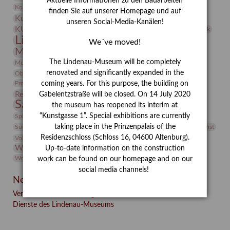
Aktuelle Informationen zu den Bauarbeiten
Kunst
Kolosseum
Kooperationsausstellung
Korkmodelle
finden Sie auf unserer Homepage und auf
Kunstvermittlung
Kunstmuseum
Kunst von Kühl
unseren Social-Media-Kanälen!
Künstler
KUNSTWAND
Künstlerin
Kurs
Lehmbruck
Lindenau-Museum
Marstall
Messeakademie
We´ve moved!
Museumsgeschichte
Museumsnacht
Natur
The Lindenau-Museum will be completely
Museumspädagogik
Mäzen
Napoleon
Neue Remise
renovated and significantly expanded in the
Objekt im Fokus
Paul Klee
Peter Schnürpel
Phelloplastik
Pohlhof
Provenienzforschung
coming years. For this purpose, the building on
Provenienz
Restaurierung
Gabelentzstraße will be closed. On 14 July 2020
Restitution
Rudi Lesser
Ruth Wolf-Rehfeld
Sammlung
the museum has reopened its interim at
Samstagszeichner
Skulptur
Sonderausstellung
studio
Studio Bildende Kunst
“Kunstgasse 1”. Special exhibitions are currently
Sphinx
studioDIGITAL
Vermittlung
taking place in the Prinzenpalais of the
Suermondt-Ludwig-Museum
Video
Videokunst
Residenzschloss (Schloss 16, 04600 Altenburg).
Volontariat
Walter Rheiner
Weihnachten
Werefkin
Werkbetrachtung
Wissenschaft
Up-to-date information on the construction
Winter
Wolf and Dog
Wolf und Hund
Zirkuswoche
work can be found on our homepage and on our
social media channels!
Neueste Beiträge
Verschenkt, verkauft, vergessen? – Kunstdetektivinnen im
Dienste des Lindenau-Museums
Facebook
Twitter
E-mail
WhatsApp