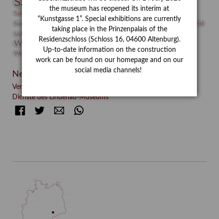
Sammlung
Samstagszeichner
Skulptur
Sonderausstellung
the museum has reopened its interim at
studio
Studio Bildende Kunst
Sphinx
studioDIGITAL
“Kunstgasse 1”. Special exhibitions are currently
Vermittlung
Suermondt-Ludwig-Museum
Video
Videokunst
taking place in the Prinzenpalais of the
Volontariat
Walter Rheiner
Weihnachten
Werefkin
Residenzschloss (Schloss 16, 04600 Altenburg).
Werkbetrachtung
Wissenschaft
Winter
Wolf and Dog
Up-to-date information on the construction
Wolf und Hund
Zirkuswoche
work can be found on our homepage and on our
social media channels!
Neueste Beiträge
Verschenkt, verkauft, vergessen? – Kunstdetektivinnen im
Dienste des Lindenau-Museums
Facebook
Twitter
E-mail
WhatsApp