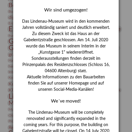
Bernhard August von Lindenau
Bibliothek
Wir sind umgezogen!
Conrad Felixmüller
Burg Posterstein
Depot
Der Blaue Reiter
digitallabor
Entartete Kunst
Enteignung
Das Lindenau-Museum wird in den kommenden
estrusker
Erdmann Julius Dietrich
Erlebnisportal
Exlibris
Expressionismus
Jahren vollständig saniert und deutlich erweitert.
Fotografie
Florenz
Festrede
Zu diesem Zweck ist das Haus an der
Frauen in der Antike und heute
frauen
Gerhard-Altenbourg-Preis
Gabelentzstraße geschlossen. Am 14. Juli 2020
wurde das Museum in seinem Interim in der
Gerhard Altenbourg
Grafik
Gerhard Kurt Müller
„Kunstgasse 1“ wiedereröffnet.
grafische sammlung
griechische Mythologie
Sonderausstellungen finden derzeit im
Heldinnen
Hanns-Conon von der Gabelentz
Heinrich Kirchhoff
Prinzenpalais des Residenzschlosses (Schloss 16,
herman de vries
Humboldt
Insekten
04600 Altenburg) statt.
Integriertes Schädlingsmanagement
Italien
Jahresempfang
Jubiläum
Kunst
Aktuelle Informationen zu den Bauarbeiten
Kolosseum
Kooperationsausstellung
Korkmodelle
Kunstvermittlung
finden Sie auf unserer Homepage und auf
Kunstmuseum
Kunst von Kühl
Künstler
unseren Social-Media-Kanälen!
KUNSTWAND
Künstlerin
Kurs
Lehmbruck
Lindenau-Museum
Marstall
Messeakademie
We´ve moved!
Museumsgeschichte
Museumsnacht
Natur
Museumspädagogik
Mäzen
Napoleon
Neue Remise
The Lindenau-Museum will be completely
Objekt im Fokus
Paul Klee
Peter Schnürpel
Phelloplastik
Pohlhof
renovated and significantly expanded in the
Provenienzforschung
Provenienz
coming years. For this purpose, the building on
Restaurierung
Restitution
Rudi Lesser
Ruth Wolf-Rehfeld
Gabelentzstraße will be closed. On 14 July 2020