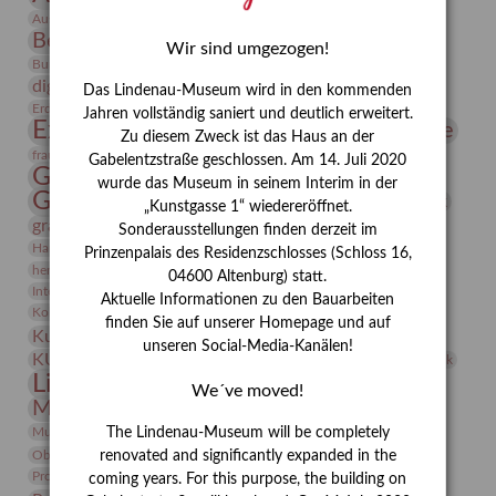
Bauhaus
Ausstellung „Vier Winde“
Berlin in den Zwanziger Jahren
Bernhard August von Lindenau
Bibliothek
Wir sind umgezogen!
Conrad Felixmüller
Burg Posterstein
Depot
Der Blaue Reiter
digitallabor
Entartete Kunst
Enteignung
Das Lindenau-Museum wird in den kommenden
estrusker
Erdmann Julius Dietrich
Erlebnisportal
Exlibris
Jahren vollständig saniert und deutlich erweitert.
Expressionismus
Fotografie
Florenz
Festrede
Zu diesem Zweck ist das Haus an der
Frauen in der Antike und heute
frauen
Gabelentzstraße geschlossen. Am 14. Juli 2020
Gerhard-Altenbourg-Preis
wurde das Museum in seinem Interim in der
Gerhard Altenbourg
Grafik
Gerhard Kurt Müller
„Kunstgasse 1“ wiedereröffnet.
grafische sammlung
griechische Mythologie
Sonderausstellungen finden derzeit im
Heldinnen
Hanns-Conon von der Gabelentz
Heinrich Kirchhoff
Prinzenpalais des Residenzschlosses (Schloss 16,
herman de vries
Humboldt
Insekten
04600 Altenburg) statt.
Integriertes Schädlingsmanagement
Italien
Jahresempfang
Jubiläum
Aktuelle Informationen zu den Bauarbeiten
Kunst
Kolosseum
Kooperationsausstellung
Korkmodelle
finden Sie auf unserer Homepage und auf
Kunstvermittlung
Kunstmuseum
Kunst von Kühl
unseren Social-Media-Kanälen!
Künstler
KUNSTWAND
Künstlerin
Kurs
Lehmbruck
Lindenau-Museum
Marstall
Messeakademie
We´ve moved!
Museumsgeschichte
Museumsnacht
Natur
Museumspädagogik
Mäzen
Napoleon
Neue Remise
The Lindenau-Museum will be completely
Objekt im Fokus
Paul Klee
Peter Schnürpel
Phelloplastik
Pohlhof
renovated and significantly expanded in the
Provenienzforschung
Provenienz
coming years. For this purpose, the building on