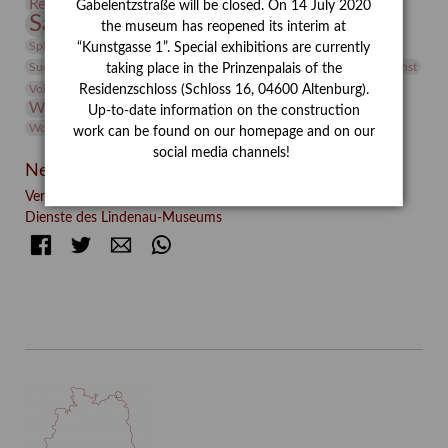
Restaurierung
Restitution
Rudi Lesser
Ruth Wolf-Rehfeld
Gabelentzstraße will be closed. On 14 July 2020
Sammlung
Samstagszeichner
Skulptur
Sonderausstellung
the museum has reopened its interim at
studio
Studio Bildende Kunst
Sphinx
studioDIGITAL
“Kunstgasse 1”. Special exhibitions are currently
Vermittlung
Suermondt-Ludwig-Museum
Video
Videokunst
taking place in the Prinzenpalais of the
Volontariat
Walter Rheiner
Weihnachten
Werefkin
Residenzschloss (Schloss 16, 04600 Altenburg).
Werkbetrachtung
Wissenschaft
Winter
Wolf and Dog
Up-to-date information on the construction
Wolf und Hund
Zirkuswoche
work can be found on our homepage and on our
social media channels!
Neueste Beiträge
Verschenkt, verkauft, vergessen? – Kunstdetektivinnen im
Dienste des Lindenau-Museums
Facebook
Twitter
E-mail
WhatsApp