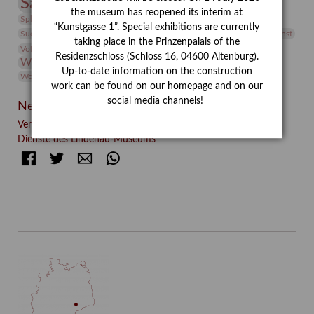
Sammlung
Samstagszeichner
Skulptur
Sonderausstellung
the museum has reopened its interim at
studio
Studio Bildende Kunst
Sphinx
studioDIGITAL
“Kunstgasse 1”. Special exhibitions are currently
Vermittlung
Suermondt-Ludwig-Museum
Video
Videokunst
taking place in the Prinzenpalais of the
Volontariat
Walter Rheiner
Weihnachten
Werefkin
Residenzschloss (Schloss 16, 04600 Altenburg).
Werkbetrachtung
Wissenschaft
Winter
Wolf and Dog
Up-to-date information on the construction
Wolf und Hund
Zirkuswoche
work can be found on our homepage and on our
social media channels!
Neueste Beiträge
Verschenkt, verkauft, vergessen? – Kunstdetektivinnen im
Dienste des Lindenau-Museums
Facebook
Twitter
E-mail
WhatsApp