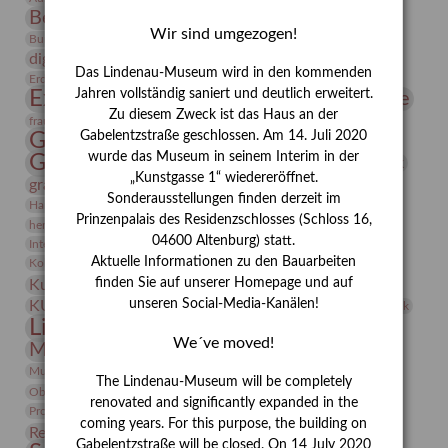
Bernhard August von Lindenau
Bibliothek
Wir sind umgezogen!
Conrad Felixmüller
Burg Posterstein
Depot
Der Blaue Reiter
digitallabor
Entartete Kunst
Enteignung
Das Lindenau-Museum wird in den kommenden
estrusker
Erdmann Julius Dietrich
Erlebnisportal
Exlibris
Expressionismus
Jahren vollständig saniert und deutlich erweitert.
Fotografie
Florenz
Festrede
Zu diesem Zweck ist das Haus an der
Frauen in der Antike und heute
frauen
Gerhard-Altenbourg-Preis
Gabelentzstraße geschlossen. Am 14. Juli 2020
wurde das Museum in seinem Interim in der
Gerhard Altenbourg
Grafik
Gerhard Kurt Müller
„Kunstgasse 1“ wiedereröffnet.
grafische sammlung
griechische Mythologie
Sonderausstellungen finden derzeit im
Heldinnen
Hanns-Conon von der Gabelentz
Heinrich Kirchhoff
Prinzenpalais des Residenzschlosses (Schloss 16,
herman de vries
Humboldt
Insekten
04600 Altenburg) statt.
Integriertes Schädlingsmanagement
Italien
Jahresempfang
Jubiläum
Kunst
Aktuelle Informationen zu den Bauarbeiten
Kolosseum
Kooperationsausstellung
Korkmodelle
Kunstvermittlung
finden Sie auf unserer Homepage und auf
Kunstmuseum
Kunst von Kühl
Künstler
unseren Social-Media-Kanälen!
KUNSTWAND
Künstlerin
Kurs
Lehmbruck
Lindenau-Museum
Marstall
Messeakademie
We´ve moved!
Museumsgeschichte
Museumsnacht
Natur
Museumspädagogik
Mäzen
Napoleon
Neue Remise
The Lindenau-Museum will be completely
Objekt im Fokus
Paul Klee
Peter Schnürpel
Phelloplastik
Pohlhof
renovated and significantly expanded in the
Provenienzforschung
Provenienz
coming years. For this purpose, the building on
Restaurierung
Restitution
Rudi Lesser
Ruth Wolf-Rehfeld
Gabelentzstraße will be closed. On 14 July 2020