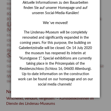
Aktuelle Informationen zu den Bauarbeiten
Integriertes Schädlingsmanagement
Italien
Jahresempfang
Jubiläum
Kunst
finden Sie auf unserer Homepage und auf
Kolosseum
Kooperationsausstellung
Korkmodelle
unseren Social-Media-Kanälen!
Kunstvermittlung
Kunstmuseum
Kunst von Kühl
Künstler
KUNSTWAND
Künstlerin
Kurs
Lehmbruck
We´ve moved!
Lindenau-Museum
Marstall
Messeakademie
Museumsgeschichte
Museumsnacht
The Lindenau-Museum will be completely
Natur
Museumspädagogik
Mäzen
Napoleon
Neue Remise
renovated and significantly expanded in the
Objekt im Fokus
Paul Klee
Peter Schnürpel
Phelloplastik
Pohlhof
coming years. For this purpose, the building on
Provenienzforschung
Provenienz
Gabelentzstraße will be closed. On 14 July 2020
Restaurierung
Restitution
Rudi Lesser
Ruth Wolf-Rehfeld
the museum has reopened its interim at
Sammlung
Samstagszeichner
Skulptur
Sonderausstellung
“Kunstgasse 1”. Special exhibitions are currently
studio
Studio Bildende Kunst
Sphinx
studioDIGITAL
taking place in the Prinzenpalais of the
Vermittlung
Suermondt-Ludwig-Museum
Video
Videokunst
Residenzschloss (Schloss 16, 04600 Altenburg).
Volontariat
Walter Rheiner
Weihnachten
Werefkin
Up-to-date information on the construction
Werkbetrachtung
Wissenschaft
Winter
Wolf and Dog
work can be found on our homepage and on our
Wolf und Hund
Zirkuswoche
social media channels!
Neueste Beiträge
Verschenkt, verkauft, vergessen? – Kunstdetektivinnen im
Dienste des Lindenau-Museums
Facebook
Twitter
E-mail
WhatsApp