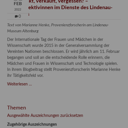
Verschenkt, verkauft, vergessen? –
FEB
Kunstdetektivinnen im Dienste des Lindenau-
2022
Museums
0
Text von Marianne Henke, Provenienzforscherin am Lindenau-
Museum Altenburg
Der Internationale Tag der Frauen und Mädchen in der
Wissenschaft wurde 2015 in der Generalversammlung der
Vereinten Nationen beschlossen. Er wird jährlich am 11. Februar
begangen und soll an die entscheidende Rolle erinnern, die
Mädchen und Frauen in Wissenschaft und Technologie spielen.
In ihrem Blogbeitrag stellt Provenienzforscherin Marianne Henke
ihr Tätigkeitsfeld vor.
Verschenkt,
Weiterlesen …
verkauft,
vergessen?
–
Themen
Kunstdetektivinnen
im
Ausgewählte Auszeichnungen zurücksetzen
Dienste
Zugehörige Auszeichnungen
des