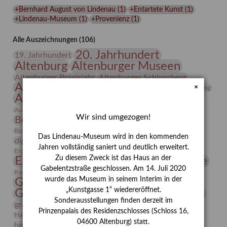
Lindenau-
+Bernhard August von Lindenau
(
1
)
+Entartete Kunst
(
1
)
Museums
+Lindenau-Museum
(
1
)
+Provenienz
(
1
)
Alle Auszeichnungen (106)
20. Jahrhundert
19. Jahrhundert
Altenburg
Altenburger Museen
Altenburger Praxisjahr
Altenburger Schlossberg
Antike
Archäologie
Architektur
×
Archiv
Asta Gröting
Ausstellung
Ausstellung "Berliner Blätter"
Bauhaus
Ausstellung „Vier Winde“
Berlin in den Zwanziger Jahren
Wir sind umgezogen!
Bernhard August von Lindenau
Bibliothek
Conrad Felixmüller
Burg Posterstein
Depot
Der Blaue Reiter
Das Lindenau-Museum wird in den kommenden
digitallabor
Entartete Kunst
Enteignung
Jahren vollständig saniert und deutlich erweitert.
estrusker
Erdmann Julius Dietrich
Erlebnisportal
Exlibris
Zu diesem Zweck ist das Haus an der
Expressionismus
Fotografie
Florenz
Festrede
Gabelentzstraße geschlossen. Am 14. Juli 2020
Frauen in der Antike und heute
frauen
wurde das Museum in seinem Interim in der
Gerhard-Altenbourg-Preis
„Kunstgasse 1“ wiedereröffnet.
Gerhard Altenbourg
Grafik
Gerhard Kurt Müller
Sonderausstellungen finden derzeit im
grafische sammlung
griechische Mythologie
Prinzenpalais des Residenzschlosses (Schloss 16,
Heldinnen
Hanns-Conon von der Gabelentz
Heinrich Kirchhoff
04600 Altenburg) statt.
herman de vries
Humboldt
Insekten