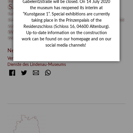
Restaurierung
Restitution
Rudi Lesser
Ruth Wolf-Rehfeld
Gabelentzstraße will be closed. On 14 July 2020
Sammlung
Samstagszeichner
Skulptur
Sonderausstellung
the museum has reopened its interim at
studio
Studio Bildende Kunst
Sphinx
studioDIGITAL
“Kunstgasse 1”. Special exhibitions are currently
Vermittlung
Suermondt-Ludwig-Museum
Video
Videokunst
taking place in the Prinzenpalais of the
Volontariat
Walter Rheiner
Weihnachten
Werefkin
Residenzschloss (Schloss 16, 04600 Altenburg).
Werkbetrachtung
Wissenschaft
Winter
Wolf and Dog
Up-to-date information on the construction
Wolf und Hund
Zirkuswoche
work can be found on our homepage and on our
social media channels!
Neueste Beiträge
Verschenkt, verkauft, vergessen? – Kunstdetektivinnen im
Dienste des Lindenau-Museums
Facebook
Twitter
E-mail
WhatsApp