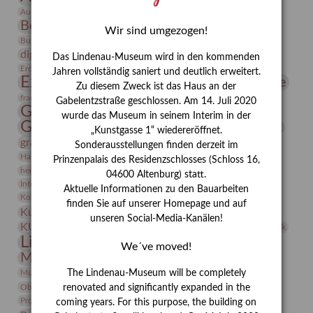
Bauhaus
Ausstellung „Vier Winde“
Berlin in den Zwanziger Jahren
Bernhard August von Lindenau
Bibliothek
Wir sind umgezogen!
Conrad Felixmüller
Burg Posterstein
Depot
Der Blaue Reiter
digitallabor
Entartete Kunst
Enteignung
Das Lindenau-Museum wird in den kommenden
estrusker
Erdmann Julius Dietrich
Erlebnisportal
Exlibris
Jahren vollständig saniert und deutlich erweitert.
Expressionismus
Fotografie
Florenz
Festrede
Zu diesem Zweck ist das Haus an der
Frauen in der Antike und heute
frauen
Gabelentzstraße geschlossen. Am 14. Juli 2020
Gerhard-Altenbourg-Preis
wurde das Museum in seinem Interim in der
Gerhard Altenbourg
Grafik
Gerhard Kurt Müller
„Kunstgasse 1“ wiedereröffnet.
grafische sammlung
griechische Mythologie
Sonderausstellungen finden derzeit im
Heldinnen
Hanns-Conon von der Gabelentz
Heinrich Kirchhoff
Prinzenpalais des Residenzschlosses (Schloss 16,
herman de vries
Humboldt
Insekten
04600 Altenburg) statt.
Integriertes Schädlingsmanagement
Italien
Jahresempfang
Jubiläum
Aktuelle Informationen zu den Bauarbeiten
Kunst
Kolosseum
Kooperationsausstellung
Korkmodelle
finden Sie auf unserer Homepage und auf
Kunstvermittlung
Kunstmuseum
Kunst von Kühl
unseren Social-Media-Kanälen!
Künstler
KUNSTWAND
Künstlerin
Kurs
Lehmbruck
Lindenau-Museum
Marstall
Messeakademie
We´ve moved!
Museumsgeschichte
Museumsnacht
Natur
Museumspädagogik
Mäzen
Napoleon
Neue Remise
The Lindenau-Museum will be completely
Objekt im Fokus
Paul Klee
Peter Schnürpel
Phelloplastik
Pohlhof
renovated and significantly expanded in the
Provenienzforschung
Provenienz
coming years. For this purpose, the building on