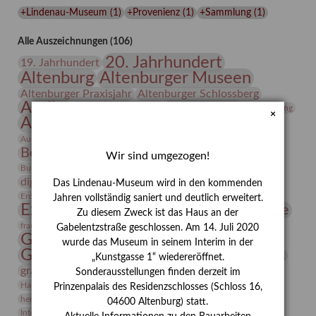
Lindenau-
+Lindenau-Museum
(
1
)
+Provenienz
(
1
)
+Sammlung
(
1
)
Museums
Alle Auszeichnungen (106)
20. Jahrhundert
19. Jahrhundert
Altenburg
Altenburger Museen
Altenburger Praxisjahr
Altenburger Schlossberg
Antike
Archäologie
Architektur
Archiv
Asta Gröting
×
Ausstellung
Ausstellung "Berliner Blätter"
Bauhaus
Ausstellung „Vier Winde“
Berlin in den Zwanziger Jahren
Bernhard August von Lindenau
Bibliothek
Wir sind umgezogen!
Conrad Felixmüller
Burg Posterstein
Depot
Der Blaue Reiter
digitallabor
Entartete Kunst
Enteignung
Das Lindenau-Museum wird in den kommenden
estrusker
Erdmann Julius Dietrich
Erlebnisportal
Exlibris
Jahren vollständig saniert und deutlich erweitert.
Expressionismus
Fotografie
Florenz
Festrede
Zu diesem Zweck ist das Haus an der
Frauen in der Antike und heute
frauen
Gabelentzstraße geschlossen. Am 14. Juli 2020
Gerhard-Altenbourg-Preis
wurde das Museum in seinem Interim in der
Gerhard Altenbourg
Grafik
Gerhard Kurt Müller
„Kunstgasse 1“ wiedereröffnet.
grafische sammlung
griechische Mythologie
Sonderausstellungen finden derzeit im
Heldinnen
Hanns-Conon von der Gabelentz
Heinrich Kirchhoff
Prinzenpalais des Residenzschlosses (Schloss 16,
herman de vries
Humboldt
Insekten
04600 Altenburg) statt.
Integriertes Schädlingsmanagement
Italien
Jahresempfang
Jubiläum