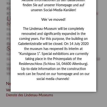
Aktuelle Informationen zu den Bauarbeiten
Kunst
Kolosseum
Kooperationsausstellung
Korkmodelle
finden Sie auf unserer Homepage und auf
Kunstvermittlung
Kunstmuseum
Kunst von Kühl
unseren Social-Media-Kanälen!
Künstler
KUNSTWAND
Künstlerin
Kurs
Lehmbruck
Lindenau-Museum
Marstall
Messeakademie
We´ve moved!
Museumsgeschichte
Museumsnacht
Natur
The Lindenau-Museum will be completely
Museumspädagogik
Mäzen
Napoleon
Neue Remise
renovated and significantly expanded in the
Objekt im Fokus
Paul Klee
Peter Schnürpel
Phelloplastik
Pohlhof
Provenienzforschung
coming years. For this purpose, the building on
Provenienz
Restaurierung
Gabelentzstraße will be closed. On 14 July 2020
Restitution
Rudi Lesser
Ruth Wolf-Rehfeld
Sammlung
the museum has reopened its interim at
Samstagszeichner
Skulptur
Sonderausstellung
studio
Studio Bildende Kunst
“Kunstgasse 1”. Special exhibitions are currently
Sphinx
studioDIGITAL
Vermittlung
taking place in the Prinzenpalais of the
Suermondt-Ludwig-Museum
Video
Videokunst
Residenzschloss (Schloss 16, 04600 Altenburg).
Volontariat
Walter Rheiner
Weihnachten
Werefkin
Werkbetrachtung
Wissenschaft
Up-to-date information on the construction
Winter
Wolf and Dog
Wolf und Hund
Zirkuswoche
work can be found on our homepage and on our
social media channels!
Neueste Beiträge
Verschenkt, verkauft, vergessen? – Kunstdetektivinnen im
Dienste des Lindenau-Museums
Facebook
Twitter
E-mail
WhatsApp