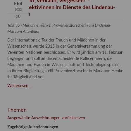
Verschenkt, verkauft, vergessen? –
FEB
Kunstdetektivinnen im Dienste des Lindenau-
2022
Museums
0
Text von Marianne Henke, Provenienzforscherin am Lindenau-
Museum Altenburg
Der Internationale Tag der Frauen und Mädchen in der
Wissenschaft wurde 2015 in der Generalversammlung der
Vereinten Nationen beschlossen. Er wird jährlich am 11. Februar
begangen und soll an die entscheidende Rolle erinnern, die
Mädchen und Frauen in Wissenschaft und Technologie spielen.
In ihrem Blogbeitrag stellt Provenienzforscherin Marianne Henke
ihr Tätigkeitsfeld vor.
Verschenkt,
Weiterlesen …
verkauft,
vergessen?
–
Themen
Kunstdetektivinnen
im
Ausgewählte Auszeichnungen zurücksetzen
Dienste
Zugehörige Auszeichnungen
des