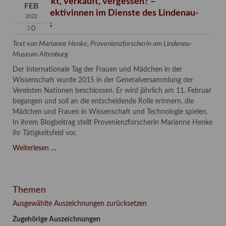
Verschenkt, verkauft, vergessen? –
FEB
Kunstdetektivinnen im Dienste des Lindenau-
2022
Museums
0
Text von Marianne Henke, Provenienzforscherin am Lindenau-
Museum Altenburg
Der Internationale Tag der Frauen und Mädchen in der
Wissenschaft wurde 2015 in der Generalversammlung der
Vereinten Nationen beschlossen. Er wird jährlich am 11. Februar
begangen und soll an die entscheidende Rolle erinnern, die
Mädchen und Frauen in Wissenschaft und Technologie spielen.
In ihrem Blogbeitrag stellt Provenienzforscherin Marianne Henke
ihr Tätigkeitsfeld vor.
Verschenkt,
Weiterlesen …
verkauft,
vergessen?
–
Themen
Kunstdetektivinnen
im
Ausgewählte Auszeichnungen zurücksetzen
Dienste
Zugehörige Auszeichnungen
des