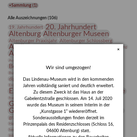
Lindenau-
+Sammlung
(
1
)
Museums
Alle Auszeichnungen (106)
20. Jahrhundert
19. Jahrhundert
Altenburg
Altenburger Museen
Altenburger Praxisjahr
Altenburger Schlossberg
Antike
Archäologie
Architektur
Archiv
Asta Gröting
×
Ausstellung
Ausstellung "Berliner Blätter"
Bauhaus
Ausstellung „Vier Winde“
Berlin in den Zwanziger Jahren
Bernhard August von Lindenau
Bibliothek
Wir sind umgezogen!
Conrad Felixmüller
Burg Posterstein
Depot
Der Blaue Reiter
digitallabor
Entartete Kunst
Enteignung
Das Lindenau-Museum wird in den kommenden
estrusker
Erdmann Julius Dietrich
Erlebnisportal
Exlibris
Jahren vollständig saniert und deutlich erweitert.
Expressionismus
Fotografie
Florenz
Festrede
Zu diesem Zweck ist das Haus an der
Frauen in der Antike und heute
frauen
Gabelentzstraße geschlossen. Am 14. Juli 2020
Gerhard-Altenbourg-Preis
wurde das Museum in seinem Interim in der
Gerhard Altenbourg
Grafik
Gerhard Kurt Müller
„Kunstgasse 1“ wiedereröffnet.
grafische sammlung
griechische Mythologie
Sonderausstellungen finden derzeit im
Heldinnen
Hanns-Conon von der Gabelentz
Heinrich Kirchhoff
Prinzenpalais des Residenzschlosses (Schloss 16,
herman de vries
Humboldt
Insekten
04600 Altenburg) statt.
Integriertes Schädlingsmanagement
Italien
Jahresempfang
Jubiläum