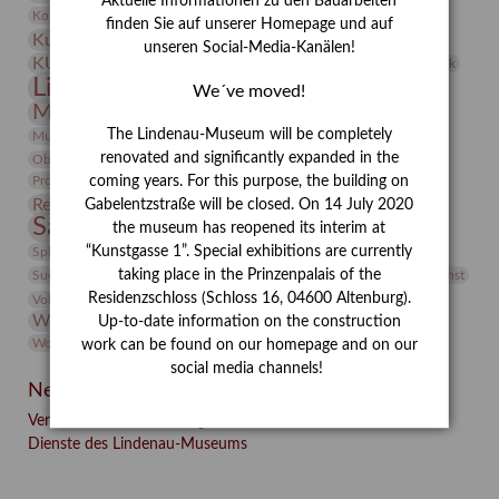
Aktuelle Informationen zu den Bauarbeiten
Kunst
Kolosseum
Kooperationsausstellung
Korkmodelle
finden Sie auf unserer Homepage und auf
Kunstvermittlung
Kunstmuseum
Kunst von Kühl
unseren Social-Media-Kanälen!
Künstler
KUNSTWAND
Künstlerin
Kurs
Lehmbruck
Lindenau-Museum
Marstall
Messeakademie
We´ve moved!
Museumsgeschichte
Museumsnacht
Natur
The Lindenau-Museum will be completely
Museumspädagogik
Mäzen
Napoleon
Neue Remise
renovated and significantly expanded in the
Objekt im Fokus
Paul Klee
Peter Schnürpel
Phelloplastik
Pohlhof
Provenienzforschung
coming years. For this purpose, the building on
Provenienz
Restaurierung
Gabelentzstraße will be closed. On 14 July 2020
Restitution
Rudi Lesser
Ruth Wolf-Rehfeld
Sammlung
the museum has reopened its interim at
Samstagszeichner
Skulptur
Sonderausstellung
studio
Studio Bildende Kunst
“Kunstgasse 1”. Special exhibitions are currently
Sphinx
studioDIGITAL
Vermittlung
taking place in the Prinzenpalais of the
Suermondt-Ludwig-Museum
Video
Videokunst
Residenzschloss (Schloss 16, 04600 Altenburg).
Volontariat
Walter Rheiner
Weihnachten
Werefkin
Werkbetrachtung
Wissenschaft
Up-to-date information on the construction
Winter
Wolf and Dog
Wolf und Hund
Zirkuswoche
work can be found on our homepage and on our
social media channels!
Neueste Beiträge
Verschenkt, verkauft, vergessen? – Kunstdetektivinnen im
Dienste des Lindenau-Museums
Facebook
Twitter
E-mail
WhatsApp