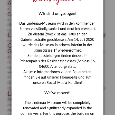
Ausstellung
Ausstellung "Berliner Blätter"
Bauhaus
Ausstellung „Vier Winde“
Berlin in den Zwanziger Jahren
Wir sind umgezogen!
Bernhard August von Lindenau
Bibliothek
Conrad Felixmüller
Burg Posterstein
Depot
Der Blaue Reiter
Das Lindenau-Museum wird in den kommenden
digitallabor
Entartete Kunst
Enteignung
Jahren vollständig saniert und deutlich erweitert.
estrusker
Erdmann Julius Dietrich
Erlebnisportal
Exlibris
Expressionismus
Fotografie
Zu diesem Zweck ist das Haus an der
Florenz
Festrede
Gabelentzstraße geschlossen. Am 14. Juli 2020
Frauen in der Antike und heute
frauen
Gerhard-Altenbourg-Preis
wurde das Museum in seinem Interim in der
Gerhard Altenbourg
„Kunstgasse 1“ wiedereröffnet.
Grafik
Gerhard Kurt Müller
Sonderausstellungen finden derzeit im
grafische sammlung
griechische Mythologie
Prinzenpalais des Residenzschlosses (Schloss 16,
Heldinnen
Hanns-Conon von der Gabelentz
Heinrich Kirchhoff
04600 Altenburg) statt.
herman de vries
Humboldt
Insekten
Aktuelle Informationen zu den Bauarbeiten
Integriertes Schädlingsmanagement
Italien
Jahresempfang
Jubiläum
Kunst
Kolosseum
Kooperationsausstellung
Korkmodelle
finden Sie auf unserer Homepage und auf
Kunstvermittlung
Kunstmuseum
unseren Social-Media-Kanälen!
Kunst von Kühl
Künstler
KUNSTWAND
Künstlerin
Kurs
Lehmbruck
Lindenau-Museum
We´ve moved!
Marstall
Messeakademie
Museumsgeschichte
Museumsnacht
The Lindenau-Museum will be completely
Natur
Museumspädagogik
Mäzen
Napoleon
Neue Remise
renovated and significantly expanded in the
Objekt im Fokus
Paul Klee
Peter Schnürpel
Phelloplastik
Pohlhof
coming years. For this purpose, the building on