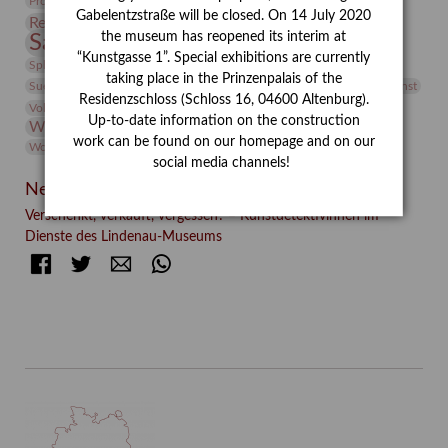
Provenienzforschung
Provenienz
Gabelentzstraße will be closed. On 14 July 2020
Restaurierung
Restitution
Rudi Lesser
Ruth Wolf-Rehfeld
the museum has reopened its interim at
Sammlung
Samstagszeichner
Skulptur
Sonderausstellung
“Kunstgasse 1”. Special exhibitions are currently
studio
Studio Bildende Kunst
Sphinx
studioDIGITAL
taking place in the Prinzenpalais of the
Vermittlung
Suermondt-Ludwig-Museum
Video
Videokunst
Residenzschloss (Schloss 16, 04600 Altenburg).
Volontariat
Walter Rheiner
Weihnachten
Werefkin
Up-to-date information on the construction
Werkbetrachtung
Wissenschaft
Winter
Wolf and Dog
work can be found on our homepage and on our
Wolf und Hund
Zirkuswoche
social media channels!
Neueste Beiträge
Verschenkt, verkauft, vergessen? – Kunstdetektivinnen im
Dienste des Lindenau-Museums
Facebook
Twitter
E-mail
WhatsApp