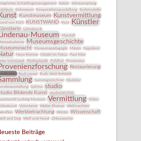
ntegriertes Schädlingsmanagement
Italien
Jahresempfang
ubiläum
Kolosseum
Kooperationsausstellung
Korkmodelle
Kunst
Kunstvermittlung
Kunstmuseum
Künstler
KUNSTWAND
unst von Kühl
Kurs
Künstlerin
Lehmbruck
Lindenau-Museum
Marstall
Museumsgeschichte
esseakademie
Museumsnacht
Museumspädagogik
Mäzen
Napoleon
Natur
Neue Remise
Objekt im Fokus
Paul Klee
eter Schnürpel
Phelloplastik
Pohlhof
Provenienz
Provenienzforschung
Restaurierung
estitution
Rudi Lesser
Ruth Wolf-Rehfeld
Sammlung
Samstagszeichner
Skulptur
studio
onderausstellung
Sphinx
Studio Bildende Kunst
studioDIGITAL
Vermittlung
uermondt-Ludwig-Museum
Video
ideokunst
Volontariat
Walter Rheiner
Weihnachten
Werkbetrachtung
Wissenschaft
erefkin
Winter
olf and Dog
Wolf und Hund
Zirkuswoche
eueste Beiträge