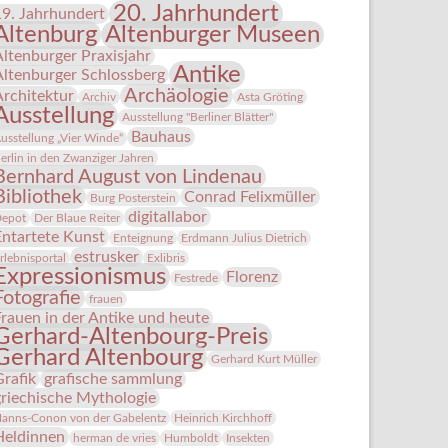
20. Jahrhundert
19. Jahrhundert
Altenburg
Altenburger Museen
Altenburger Praxisjahr
Antike
Altenburger Schlossberg
Archäologie
Architektur
Archiv
Asta Gröting
Ausstellung
Ausstellung "Berliner Blätter"
Bauhaus
usstellung „Vier Winde“
erlin in den Zwanziger Jahren
Bernhard August von Lindenau
Bibliothek
Conrad Felixmüller
Burg Posterstein
digitallabor
epot
Der Blaue Reiter
Entartete Kunst
Enteignung
Erdmann Julius Dietrich
estrusker
rlebnisportal
Exlibris
Expressionismus
Florenz
Festrede
Fotografie
frauen
Frauen in der Antike und heute
Gerhard-Altenbourg-Preis
Gerhard Altenbourg
Gerhard Kurt Müller
Grafik
grafische sammlung
griechische Mythologie
anns-Conon von der Gabelentz
Heinrich Kirchhoff
Heldinnen
herman de vries
Humboldt
Insekten