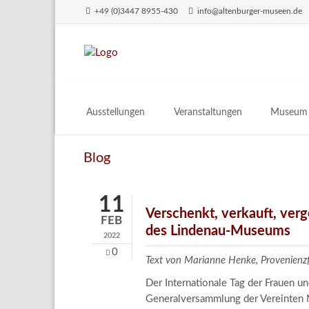
+49 (0)3447 8955-430
info@altenburger-museen.de
SUCHEN
Ausstellungen
Veranstaltungen
Museum
Vorschau
Über das
Blog
Aktuell
Aktuelles
Archiv
Besuch
11
Digitales
Verschenkt, verkauft, ver
FEB
des Lindenau-Museums
Team
2022
Praktikum
0
Text von Marianne Henke, Provenien
Engageme
Der Internationale Tag der Frauen 
Publikati
Generalversammlung der Vereinten N