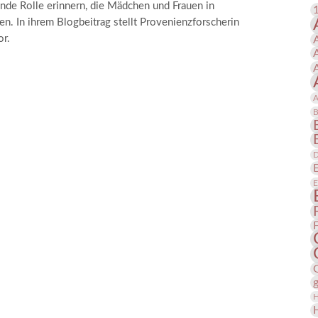
nde Rolle erinnern, die Mädchen und Frauen in
 Publikationen
Forschung
n. In ihrem Blogbeitrag stellt Provenienzforscherin
skataloge & Editionen
or.
erzeichnis
ten
A
r
B
ng
D
E
H