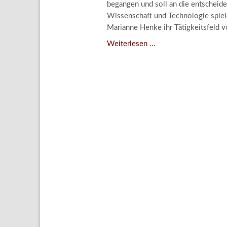
begangen und soll an die entscheide
Aktuelle
Wissenschaft und Technologie spiele
Bestand
Marianne Henke ihr Tätigkeitsfeld v
Gesamtv
Verschenkt,
Weiterlesen …
verkauft,
Grußkar
vergessen?
Kalende
–
Bestellu
Kunstdetektivinnen
im
Dienste
des
Lindenau-
Museums