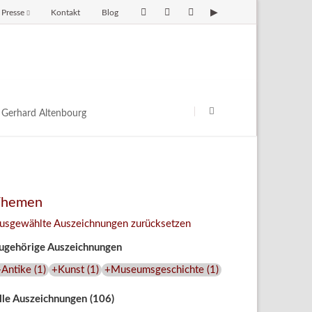
Presse
Kontakt
Blog
avigation
berspringen
Navigation
überspringen
Gerhard Altenbourg
Themen
usgewählte Auszeichnungen zurücksetzen
ugehörige Auszeichnungen
+Antike
(
1
)
+Kunst
(
1
)
+Museumsgeschichte
(
1
)
lle Auszeichnungen (106)