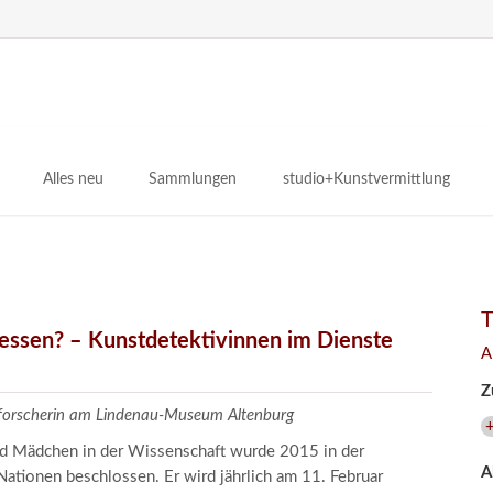
N
ü
Alles neu
Sammlungen
studio+Kunstvermittlung
 Museum
Planungsstände
Antikensammlungen
studio
Lindenau21PLUS
Frühe italienische Malerei
studioAngebote
Digitalisierung
bellissimo.digital
studioTeam
Provenienzforschung
Malerei 17.–19. Jh.
Angebote für Erwachsene
gessen? – Kunstdetektivinnen im Dienste
A
Kulturelle Vermittlung
Deutsche Malerei 20./21. Jh.
Angebote für Kitas
Z
Länderübergreifende kulturtouristische Ziele
 / Praxisprojekt
Grafische Sammlung
Angebote für Schulen
zforscherin am Lindenau-Museum Altenburg
nt
Kunstbibliothek
und Mädchen in der Wissenschaft wurde 2015 in der
A
onen
Restaurierung
ationen beschlossen. Er wird jährlich am 11. Februar