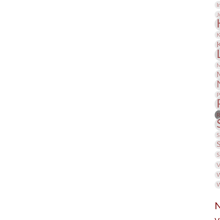
I
J
K
M
P
R
S
S
V
W
W
N