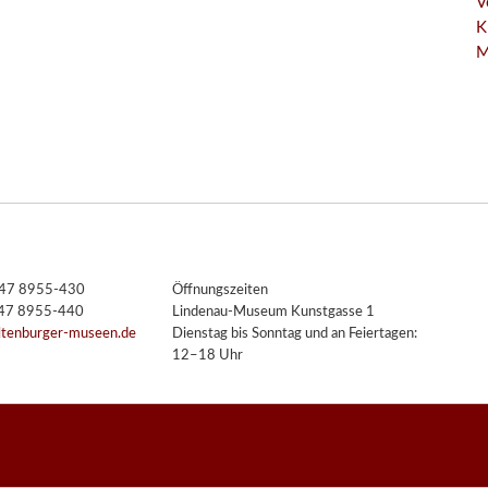
V
K
M
3447 8955-430
Öffnungszeiten
447 8955-440
Lindenau-Museum Kunstgasse 1
ltenburger-museen.de
Dienstag bis Sonntag und an Feiertagen:
12–18 Uhr