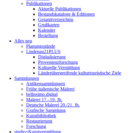
Publikationen
Aktuelle Publikationen
Bestandskataloge & Editionen
Gesamtverzeichnis
Grußkarten
Kalender
Bestellung
Alles neu
Planungsstände
Lindenau21PLUS
Digitalisierung
Provenienzforschung
Kulturelle Vermittlung
Länderübergreifende kulturtouristische Ziele
Sammlungen
Antikensammlungen
Frühe italienische Malerei
bellissimo.digital
Malerei 17.–19. Jh.
Deutsche Malerei 20./21. Jh.
Grafische Sammlung
Kunstbibliothek
Restaurierung
Forschung
studio+Kunstvermittlung