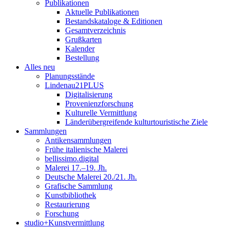
Publikationen
Aktuelle Publikationen
Bestandskataloge & Editionen
Gesamtverzeichnis
Grußkarten
Kalender
Bestellung
Alles neu
Planungsstände
Lindenau21PLUS
Digitalisierung
Provenienzforschung
Kulturelle Vermittlung
Länderübergreifende kulturtouristische Ziele
Sammlungen
Antikensammlungen
Frühe italienische Malerei
bellissimo.digital
Malerei 17.–19. Jh.
Deutsche Malerei 20./21. Jh.
Grafische Sammlung
Kunstbibliothek
Restaurierung
Forschung
studio+Kunstvermittlung