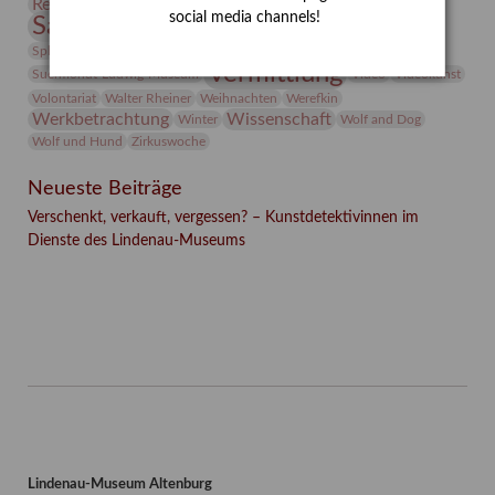
Restaurierung
Restitution
Rudi Lesser
Ruth Wolf-Rehfeld
social media channels!
Sammlung
Samstagszeichner
Skulptur
Sonderausstellung
studio
Studio Bildende Kunst
Sphinx
studioDIGITAL
Vermittlung
Suermondt-Ludwig-Museum
Video
Videokunst
Volontariat
Walter Rheiner
Weihnachten
Werefkin
Werkbetrachtung
Wissenschaft
Winter
Wolf and Dog
Wolf und Hund
Zirkuswoche
Neueste Beiträge
Verschenkt, verkauft, vergessen? – Kunstdetektivinnen im
Dienste des Lindenau-Museums
Facebook
Twitter
E-mail
WhatsApp
Lindenau-Museum Altenburg