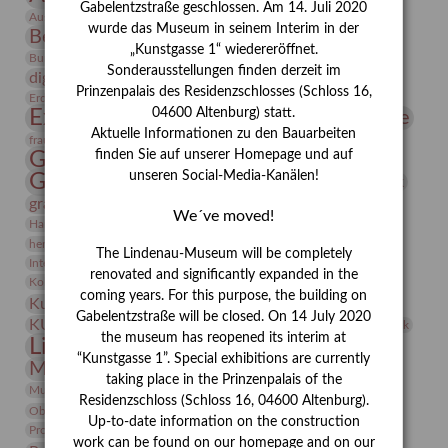
Gabelentzstraße geschlossen. Am 14. Juli 2020
Bauhaus
Ausstellung „Vier Winde“
Berlin in den Zwanziger Jahren
wurde das Museum in seinem Interim in der
Bernhard August von Lindenau
Bibliothek
„Kunstgasse 1“ wiedereröffnet.
Conrad Felixmüller
Burg Posterstein
Depot
Der Blaue Reiter
Sonderausstellungen finden derzeit im
digitallabor
Entartete Kunst
Enteignung
Prinzenpalais des Residenzschlosses (Schloss 16,
estrusker
Erdmann Julius Dietrich
Erlebnisportal
Exlibris
Expressionismus
04600 Altenburg) statt.
Fotografie
Florenz
Festrede
Aktuelle Informationen zu den Bauarbeiten
Frauen in der Antike und heute
frauen
Gerhard-Altenbourg-Preis
finden Sie auf unserer Homepage und auf
unseren Social-Media-Kanälen!
Gerhard Altenbourg
Grafik
Gerhard Kurt Müller
grafische sammlung
griechische Mythologie
We´ve moved!
Heldinnen
Hanns-Conon von der Gabelentz
Heinrich Kirchhoff
herman de vries
Humboldt
Insekten
The Lindenau-Museum will be completely
Integriertes Schädlingsmanagement
Italien
Jahresempfang
Jubiläum
renovated and significantly expanded in the
Kunst
Kolosseum
Kooperationsausstellung
Korkmodelle
coming years. For this purpose, the building on
Kunstvermittlung
Kunstmuseum
Kunst von Kühl
Gabelentzstraße will be closed. On 14 July 2020
Künstler
KUNSTWAND
Künstlerin
Kurs
Lehmbruck
the museum has reopened its interim at
Lindenau-Museum
Marstall
Messeakademie
“Kunstgasse 1”. Special exhibitions are currently
Museumsgeschichte
Museumsnacht
taking place in the Prinzenpalais of the
Natur
Museumspädagogik
Mäzen
Napoleon
Neue Remise
Residenzschloss (Schloss 16, 04600 Altenburg).
Objekt im Fokus
Paul Klee
Peter Schnürpel
Phelloplastik
Pohlhof
Up-to-date information on the construction
Provenienzforschung
Provenienz
work can be found on our homepage and on our