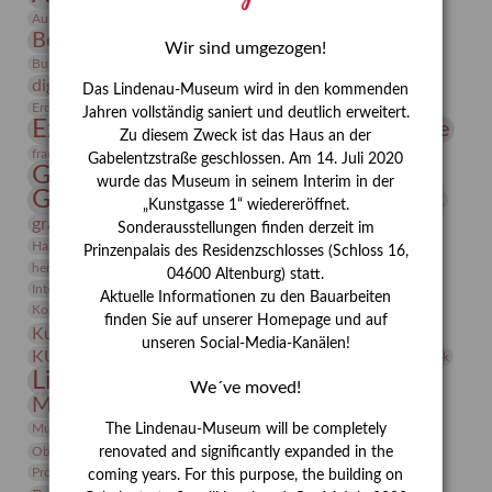
Bauhaus
Ausstellung „Vier Winde“
Berlin in den Zwanziger Jahren
Bernhard August von Lindenau
Bibliothek
Wir sind umgezogen!
Conrad Felixmüller
Burg Posterstein
Depot
Der Blaue Reiter
digitallabor
Entartete Kunst
Enteignung
Das Lindenau-Museum wird in den kommenden
estrusker
Erdmann Julius Dietrich
Erlebnisportal
Exlibris
Jahren vollständig saniert und deutlich erweitert.
Expressionismus
Fotografie
Florenz
Festrede
Zu diesem Zweck ist das Haus an der
Frauen in der Antike und heute
frauen
Gabelentzstraße geschlossen. Am 14. Juli 2020
Gerhard-Altenbourg-Preis
wurde das Museum in seinem Interim in der
Gerhard Altenbourg
Grafik
Gerhard Kurt Müller
„Kunstgasse 1“ wiedereröffnet.
grafische sammlung
griechische Mythologie
Sonderausstellungen finden derzeit im
Heldinnen
Hanns-Conon von der Gabelentz
Heinrich Kirchhoff
Prinzenpalais des Residenzschlosses (Schloss 16,
herman de vries
Humboldt
Insekten
04600 Altenburg) statt.
Integriertes Schädlingsmanagement
Italien
Jahresempfang
Jubiläum
Aktuelle Informationen zu den Bauarbeiten
Kunst
Kolosseum
Kooperationsausstellung
Korkmodelle
finden Sie auf unserer Homepage und auf
Kunstvermittlung
Kunstmuseum
Kunst von Kühl
unseren Social-Media-Kanälen!
Künstler
KUNSTWAND
Künstlerin
Kurs
Lehmbruck
Lindenau-Museum
Marstall
Messeakademie
We´ve moved!
Museumsgeschichte
Museumsnacht
Natur
Museumspädagogik
Mäzen
Napoleon
Neue Remise
The Lindenau-Museum will be completely
Objekt im Fokus
Paul Klee
Peter Schnürpel
Phelloplastik
Pohlhof
renovated and significantly expanded in the
Provenienzforschung
Provenienz
coming years. For this purpose, the building on