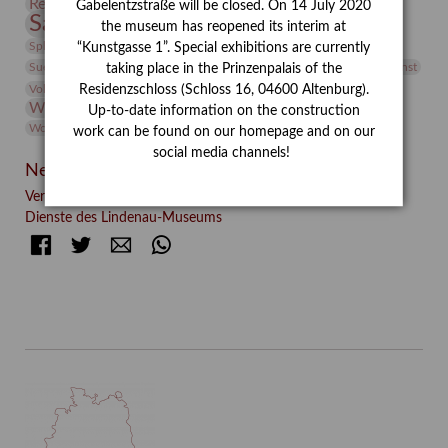
Restaurierung
Restitution
Rudi Lesser
Ruth Wolf-Rehfeld
Gabelentzstraße will be closed. On 14 July 2020
Sammlung
Samstagszeichner
Skulptur
Sonderausstellung
the museum has reopened its interim at
studio
Studio Bildende Kunst
Sphinx
studioDIGITAL
“Kunstgasse 1”. Special exhibitions are currently
Vermittlung
Suermondt-Ludwig-Museum
Video
Videokunst
taking place in the Prinzenpalais of the
Volontariat
Walter Rheiner
Weihnachten
Werefkin
Residenzschloss (Schloss 16, 04600 Altenburg).
Werkbetrachtung
Wissenschaft
Winter
Wolf and Dog
Up-to-date information on the construction
Wolf und Hund
Zirkuswoche
work can be found on our homepage and on our
social media channels!
Neueste Beiträge
Verschenkt, verkauft, vergessen? – Kunstdetektivinnen im
Dienste des Lindenau-Museums
Facebook
Twitter
E-mail
WhatsApp