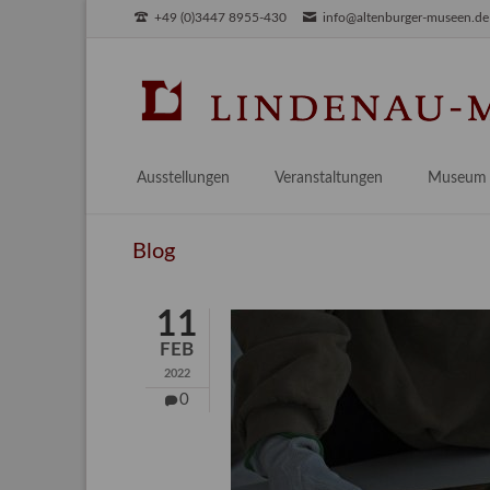
+49 (0)3447 8955-430
info@altenburger-museen.de
SUCHEN
Ausstellungen
Veranstaltungen
Museum
Vorschau
Über das
Blog
Aktuell
Aktuelles
Archiv
Besuch
11
Digitales
FEB
Team
2022
Praktikum
0
Engageme
Publikati