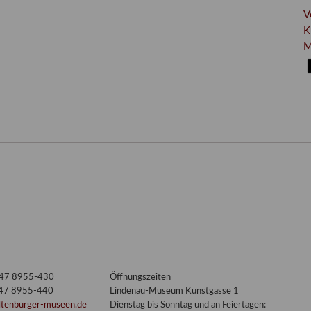
V
K
M
3447 8955-430
Öffnungszeiten
447 8955-440
Lindenau-Museum Kunstgasse 1
ltenburger-museen.de
Dienstag bis Sonntag und an Feiertagen: