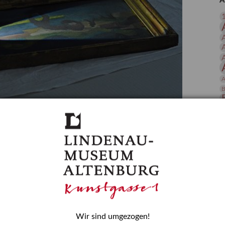
A
 Publikationen
Forschung
skataloge & Editionen
erzeichnis
ten
r
A
ng
B
gessen? – Kunstdetektivinnen im Dienste
D
E
zforscherin am Lindenau-Museum Altenburg
und Mädchen in der Wissenschaft wurde 2015 in der
ationen beschlossen. Er wird jährlich am 11. Februar
nde Rolle erinnern, die Mädchen und Frauen in
n. In ihrem Blogbeitrag stellt Provenienzforscherin
or.
Wir sind umgezogen!
H