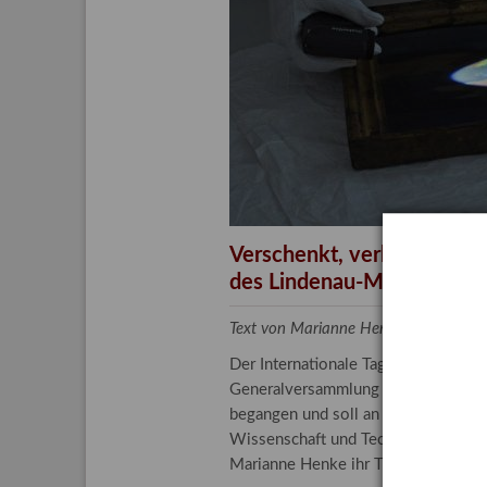
Aktuelle
Bestand
Gesamtv
Grußkar
Kalende
Bestellu
Verschenkt, verkauft, ver
des Lindenau-Museums
Text von Marianne Henke, Provenien
Der Internationale Tag der Frauen 
Generalversammlung der Vereinten N
begangen und soll an die entscheide
Wissenschaft und Technologie spiele
Marianne Henke ihr Tätigkeitsfeld v