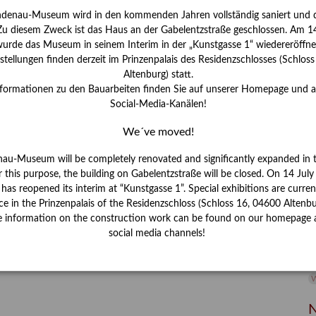
ndenau-Museum wird in den kommenden Jahren vollständig saniert und d
I
 Zu diesem Zweck ist das Haus an der Gabelentzstraße geschlossen. Am 14
J
urde das Museum in seinem Interim in der „Kunstgasse 1“ wiedereröffne
tellungen finden derzeit im Prinzenpalais des Residenzschlosses (Schlos
K
Altenburg) statt.
nformationen zu den Bauarbeiten finden Sie auf unserer Homepage und 
Social-Media-Kanälen!
M
We´ve moved!
P
nau-Museum will be completely renovated and significantly expanded in 
r this purpose, the building on Gabelentzstraße will be closed. On 14 Jul
R
s reopened its interim at “Kunstgasse 1”. Special exhibitions are curren
ce in the Prinzenpalais of the Residenzschloss (Schloss 16, 04600 Altenbu
S
e information on the construction work can be found on our homepage 
social media channels!
S
V
W
W
N