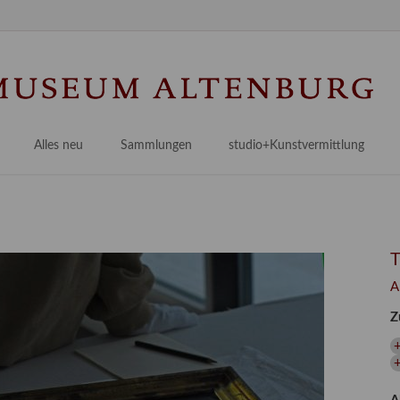
Na
üb
Alles neu
Sammlungen
studio+Kunstvermittlung
 Museum
Planungsstände
Antikensammlungen
studio
Lindenau21PLUS
Frühe italienische Malerei
studioAngebote
Digitalisierung
bellissimo.digital
studioTeam
Provenienzforschung
Malerei 17.–19. Jh.
Angebote für Erwachsene
A
Kulturelle Vermittlung
Deutsche Malerei 20./21. Jh.
Angebote für Kitas
Z
Länderübergreifende kulturtouristische Ziele
 / Praxisprojekt
Grafische Sammlung
Angebote für Schulen
nt
Kunstbibliothek
onen
Restaurierung