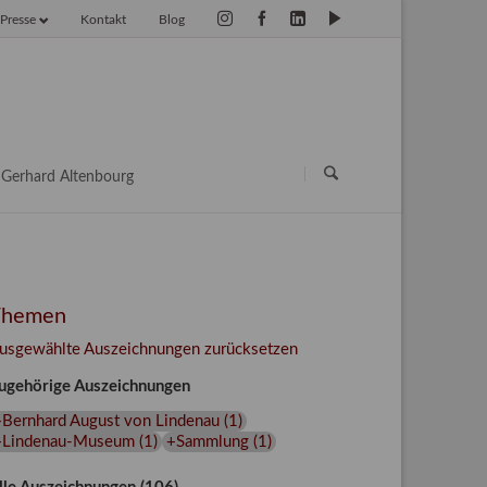
Presse
Kontakt
Blog
vigation
erspringen
Navigation
überspringen
Gerhard Altenbourg
Themen
usgewählte Auszeichnungen zurücksetzen
ugehörige Auszeichnungen
+Bernhard August von Lindenau
(
1
)
+Lindenau-Museum
(
1
)
+Sammlung
(
1
)