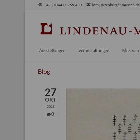
+49 (0)3447 8955-430
info@altenburger-museen.de
SUCHEN
Ausstellungen
Veranstaltungen
Museum
Vorschau
Über das
Blog
Aktuell
Aktuelles
Archiv
Besuch
27
Digitales
OKT
Team
2021
Praktikum
0
Engageme
Publikati