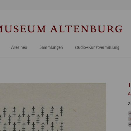
Na
üb
Alles neu
Sammlungen
studio+Kunstvermittlung
 Museum
Planungsstände
Antikensammlungen
studio
Lindenau21PLUS
Frühe italienische Malerei
studioAngebote
Digitalisierung
bellissimo.digital
studioTeam
Provenienzforschung
Malerei 17.–19. Jh.
Angebote für Erwachsene
A
Kulturelle Vermittlung
Deutsche Malerei 20./21. Jh.
Angebote für Kitas
Z
Länderübergreifende kulturtouristische Ziele
 / Praxisprojekt
Grafische Sammlung
Angebote für Schulen
nt
Kunstbibliothek
+
onen
Restaurierung