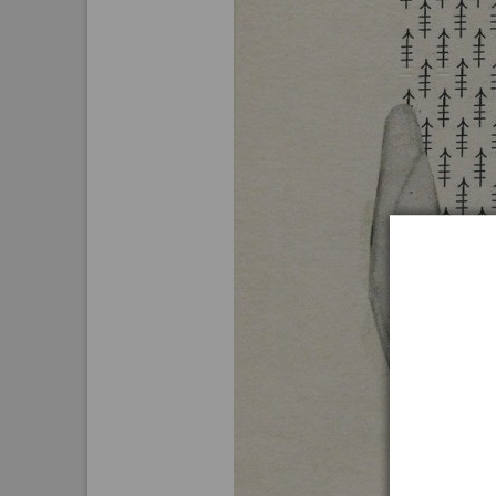
Aktuelle
Bestand
Gesamtv
Grußkar
Kalende
Bestellu