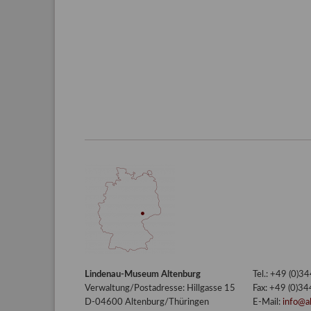
sich
die
Natur
nicht
übernahm,
als
sie
sich
den
Menschen
leistete?“
Lindenau-Museum Altenburg
Tel.: +49 (0)
Verwaltung/Postadresse: Hillgasse 15
Fax: +49 (0)3
D-04600 Altenburg/Thüringen
E-Mail:
info@a