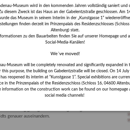
H
ndenau-Museum wird in den kommenden Jahren vollständig saniert und d
 Zu diesem Zweck ist das Haus an der Gabelentzstraße geschlossen. Am 14
I
urde das Museum in seinem Interim in der „Kunstgasse 1“ wiedereröffne
J
tellungen finden derzeit im Prinzenpalais des Residenzschlosses (Schlos
Altenburg) statt.
K
nformationen zu den Bauarbeiten finden Sie auf unserer Homepage und 
Social-Media-Kanälen!
M
We´ve moved!
nau-Museum will be completely renovated and significantly expanded in 
bernahm, als sie sich den Menschen
P
r this purpose, the building on Gabelentzstraße will be closed. On 14 Jul
s reopened its interim at “Kunstgasse 1”. Special exhibitions are curren
R
ce in the Prinzenpalais of the Residenzschloss (Schloss 16, 04600 Altenbu
in "Ruth Wolf-Rehfeldt"-Ausstellung
e information on the construction work can be found on our homepage 
S
social media channels!
 diesjährigen Gerhard-Altenbourg-Preises, der auch mit einer
S
nderschau wird vom 26. September bis 14. November 2021
V
ses Altenburg gezeigt. In ihrem Blogbeitrag setzt sich Anna
W
ldts genauer auseinandern.
W