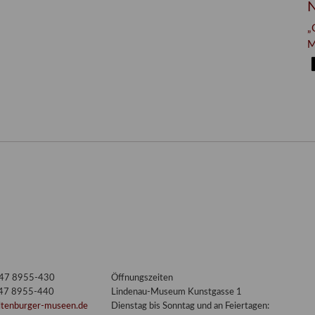
N
„
M
3447 8955-430
Öffnungszeiten
447 8955-440
Lindenau-Museum Kunstgasse 1
ltenburger-museen.de
Dienstag bis Sonntag und an Feiertagen: