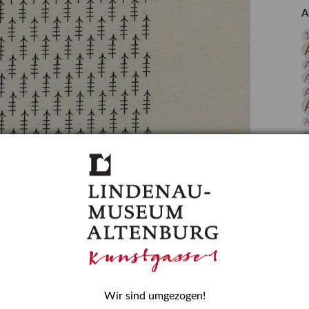
 Publikationen
Forschung
A
skataloge & Editionen
erzeichnis
ten
r
ng
A
B
D
E
Wir sind umgezogen!