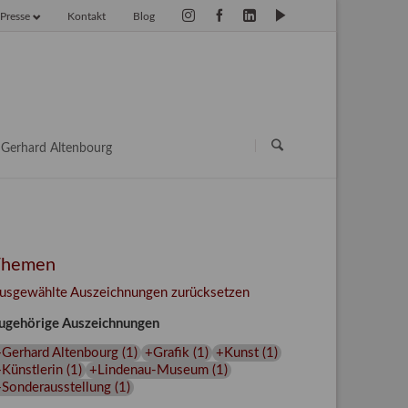
Presse
Kontakt
Blog
vigation
erspringen
Navigation
überspringen
Gerhard Altenbourg
Themen
usgewählte Auszeichnungen zurücksetzen
ugehörige Auszeichnungen
+Gerhard Altenbourg
(
1
)
+Grafik
(
1
)
+Kunst
(
1
)
Künstlerin
(
1
)
+Lindenau-Museum
(
1
)
+Sonderausstellung
(
1
)