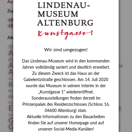
übernahm,
Ausgewählte Auszeichnungen zurücksetzen
als
Zugehörige Auszeichnungen
sie
sich
+Ausstellung
(
1
)
+Gerhard Altenbourg
(
1
)
+Künstlerin
(
1
)
den
+Sonderausstellung
(
1
)
Menschen
leistete?“
Alle Auszeichnungen (106)
20. Jahrhundert
19. Jahrhundert
Wir sind umgezogen!
Altenburg
Altenburger Museen
Altenburger Praxisjahr
Altenburger Schlossberg
Das Lindenau-Museum wird in den kommenden
Antike
Archäologie
Architektur
Archiv
Asta Gröting
Jahren vollständig saniert und deutlich erweitert.
Ausstellung
Ausstellung "Berliner Blätter"
Zu diesem Zweck ist das Haus an der
Bauhaus
Ausstellung „Vier Winde“
Berlin in den Zwanziger Jahren
Gabelentzstraße geschlossen. Am 14. Juli 2020
Bernhard August von Lindenau
Bibliothek
wurde das Museum in seinem Interim in der
Conrad Felixmüller
Burg Posterstein
Depot
Der Blaue Reiter
„Kunstgasse 1“ wiedereröffnet.
digitallabor
Entartete Kunst
Enteignung
Sonderausstellungen finden derzeit im
estrusker
Erdmann Julius Dietrich
Erlebnisportal
Exlibris
Prinzenpalais des Residenzschlosses (Schloss 16,
Expressionismus
Fotografie
Florenz
Festrede
04600 Altenburg) statt.
Frauen in der Antike und heute
frauen
Aktuelle Informationen zu den Bauarbeiten
Gerhard-Altenbourg-Preis
finden Sie auf unserer Homepage und auf
Gerhard Altenbourg
Grafik
Gerhard Kurt Müller
unseren Social-Media-Kanälen!