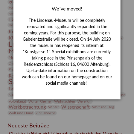
grafische sammlung
griechische Mythologie
Heldinnen
Hanns-Conon von der Gabelentz
Heinrich Kirchhoff
We´ve moved!
herman de vries
Humboldt
Insekten
Integriertes Schädlingsmanagement
Italien
Jahresempfang
Jubiläum
The Lindenau-Museum will be completely
Kunst
Kolosseum
Kooperationsausstellung
Korkmodelle
renovated and significantly expanded in the
Kunstvermittlung
Kunstmuseum
Kunst von Kühl
coming years. For this purpose, the building on
Künstler
KUNSTWAND
Künstlerin
Kurs
Lehmbruck
Gabelentzstraße will be closed. On 14 July 2020
Lindenau-Museum
Marstall
Messeakademie
the museum has reopened its interim at
Museumsgeschichte
Museumsnacht
“Kunstgasse 1”. Special exhibitions are currently
Natur
Museumspädagogik
Mäzen
Napoleon
Neue Remise
taking place in the Prinzenpalais of the
Objekt im Fokus
Paul Klee
Peter Schnürpel
Phelloplastik
Pohlhof
Residenzschloss (Schloss 16, 04600 Altenburg).
Provenienzforschung
Provenienz
Up-to-date information on the construction
Restaurierung
Restitution
Rudi Lesser
Ruth Wolf-Rehfeld
work can be found on our homepage and on our
Sammlung
Samstagszeichner
Skulptur
Sonderausstellung
social media channels!
studio
Studio Bildende Kunst
Sphinx
studioDIGITAL
Vermittlung
Suermondt-Ludwig-Museum
Video
Videokunst
Volontariat
Walter Rheiner
Weihnachten
Werefkin
Werkbetrachtung
Wissenschaft
Winter
Wolf and Dog
Wolf und Hund
Zirkuswoche
Neueste Beiträge
„Ob sich die Natur nicht übernahm, als sie sich den Menschen