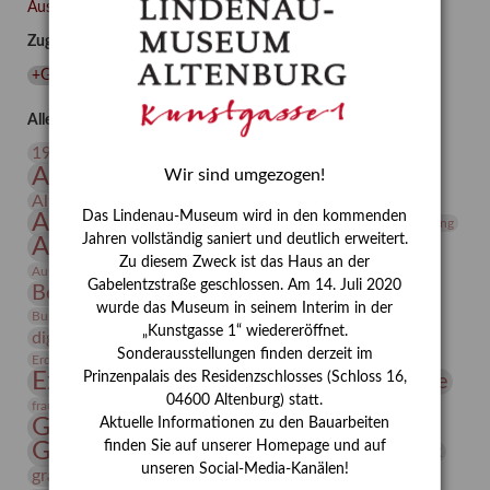
übernahm,
Ausgewählte Auszeichnungen zurücksetzen
als
Zugehörige Auszeichnungen
sie
sich
+Gerhard Altenbourg
(
1
)
+Künstlerin
(
1
)
den
Menschen
Alle Auszeichnungen (106)
leistete?“
20. Jahrhundert
19. Jahrhundert
Altenburg
Altenburger Museen
Wir sind umgezogen!
Altenburger Praxisjahr
Altenburger Schlossberg
Das Lindenau-Museum wird in den kommenden
Antike
Archäologie
Architektur
Archiv
Asta Gröting
Jahren vollständig saniert und deutlich erweitert.
Ausstellung
Ausstellung "Berliner Blätter"
Zu diesem Zweck ist das Haus an der
Bauhaus
Ausstellung „Vier Winde“
Berlin in den Zwanziger Jahren
Gabelentzstraße geschlossen. Am 14. Juli 2020
Bernhard August von Lindenau
Bibliothek
wurde das Museum in seinem Interim in der
Conrad Felixmüller
Burg Posterstein
Depot
Der Blaue Reiter
„Kunstgasse 1“ wiedereröffnet.
digitallabor
Entartete Kunst
Enteignung
Sonderausstellungen finden derzeit im
estrusker
Erdmann Julius Dietrich
Erlebnisportal
Exlibris
Expressionismus
Prinzenpalais des Residenzschlosses (Schloss 16,
Fotografie
Florenz
Festrede
04600 Altenburg) statt.
Frauen in der Antike und heute
frauen
Gerhard-Altenbourg-Preis
Aktuelle Informationen zu den Bauarbeiten
Gerhard Altenbourg
finden Sie auf unserer Homepage und auf
Grafik
Gerhard Kurt Müller
unseren Social-Media-Kanälen!
grafische sammlung
griechische Mythologie