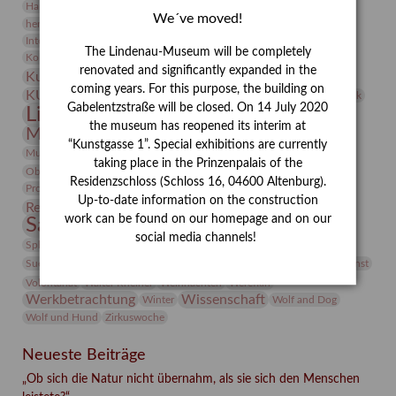
Heldinnen
Hanns-Conon von der Gabelentz
Heinrich Kirchhoff
We´ve moved!
herman de vries
Humboldt
Insekten
Integriertes Schädlingsmanagement
Italien
Jahresempfang
Jubiläum
The Lindenau-Museum will be completely
Kunst
Kolosseum
Kooperationsausstellung
Korkmodelle
renovated and significantly expanded in the
Kunstvermittlung
Kunstmuseum
Kunst von Kühl
coming years. For this purpose, the building on
Künstler
KUNSTWAND
Künstlerin
Kurs
Lehmbruck
Gabelentzstraße will be closed. On 14 July 2020
Lindenau-Museum
Marstall
Messeakademie
the museum has reopened its interim at
Museumsgeschichte
Museumsnacht
“Kunstgasse 1”. Special exhibitions are currently
Natur
Museumspädagogik
Mäzen
Napoleon
Neue Remise
taking place in the Prinzenpalais of the
Objekt im Fokus
Paul Klee
Peter Schnürpel
Phelloplastik
Pohlhof
Residenzschloss (Schloss 16, 04600 Altenburg).
Provenienzforschung
Provenienz
Up-to-date information on the construction
Restaurierung
Restitution
Rudi Lesser
Ruth Wolf-Rehfeld
work can be found on our homepage and on our
Sammlung
Samstagszeichner
Skulptur
Sonderausstellung
social media channels!
studio
Studio Bildende Kunst
Sphinx
studioDIGITAL
Vermittlung
Suermondt-Ludwig-Museum
Video
Videokunst
Volontariat
Walter Rheiner
Weihnachten
Werefkin
Werkbetrachtung
Wissenschaft
Winter
Wolf and Dog
Wolf und Hund
Zirkuswoche
Neueste Beiträge
„Ob sich die Natur nicht übernahm, als sie sich den Menschen