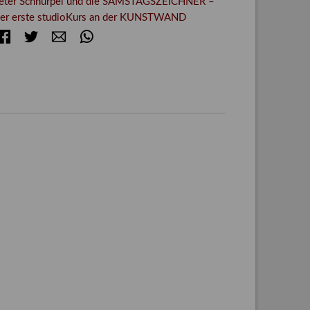
eter Schnürpel und die SAMSTAGSZEICHNER –
er erste studioKurs an der KUNSTWAND
Facebook
Twitter
E-mail
WhatsApp