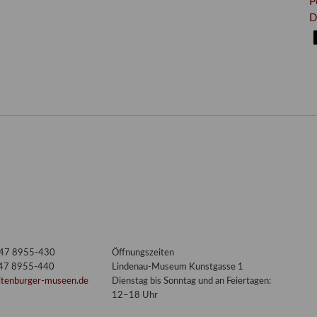
P
D
3447 8955-430
Öffnungszeiten
447 8955-440
Lindenau-Museum Kunstgasse 1
ltenburger-museen.de
Dienstag bis Sonntag und an Feiertagen:
12–18 Uhr