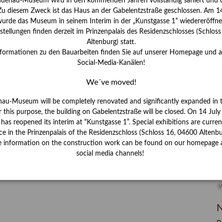
ndenau-Museum wird in den kommenden Jahren vollständig saniert und d
I
R
 Zu diesem Zweck ist das Haus an der Gabelentzstraße geschlossen. Am 14
J
urde das Museum in seinem Interim in der „Kunstgasse 1“ wiedereröffne
tellungen finden derzeit im Prinzenpalais des Residenzschlosses (Schlos
K
Altenburg) statt.
nformationen zu den Bauarbeiten finden Sie auf unserer Homepage und 
Social-Media-Kanälen!
M
We´ve moved!
P
nau-Museum will be completely renovated and significantly expanded in 
r this purpose, the building on Gabelentzstraße will be closed. On 14 Jul
R
s reopened its interim at “Kunstgasse 1”. Special exhibitions are curren
ce in the Prinzenpalais of the Residenzschloss (Schloss 16, 04600 Altenbu
S
e information on the construction work can be found on our homepage 
social media channels!
S
V
W
W
N