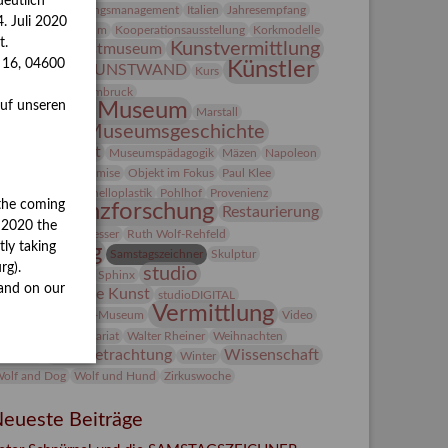
eutlich
ntegriertes Schädlingsmanagement
Italien
Jahresempfang
. Juli 2020
ubiläum
Kolosseum
Kooperationsausstellung
Korkmodelle
t.
Kunst
Kunstvermittlung
Kunstmuseum
s 16, 04600
Künstler
KUNSTWAND
unst von Kühl
Kurs
Künstlerin
Lehmbruck
Lindenau-Museum
auf unseren
Marstall
Museumsgeschichte
esseakademie
Museumsnacht
Museumspädagogik
Mäzen
Napoleon
Natur
Neue Remise
Objekt im Fokus
Paul Klee
eter Schnürpel
Phelloplastik
Pohlhof
Provenienz
the coming
Provenienzforschung
Restaurierung
y 2020 the
estitution
Rudi Lesser
Ruth Wolf-Rehfeld
tly taking
Sammlung
Samstagszeichner
Skulptur
rg).
studio
onderausstellung
Sphinx
and on our
Studio Bildende Kunst
studioDIGITAL
Vermittlung
uermondt-Ludwig-Museum
Video
ideokunst
Volontariat
Walter Rheiner
Weihnachten
Werkbetrachtung
Wissenschaft
erefkin
Winter
olf and Dog
Wolf und Hund
Zirkuswoche
eueste Beiträge