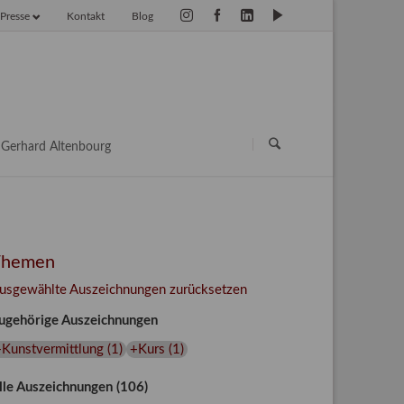
Presse
Kontakt
Blog
vigation
erspringen
Navigation
überspringen
Gerhard Altenbourg
Themen
usgewählte Auszeichnungen zurücksetzen
ugehörige Auszeichnungen
+Kunstvermittlung
(
1
)
+Kurs
(
1
)
lle Auszeichnungen (106)