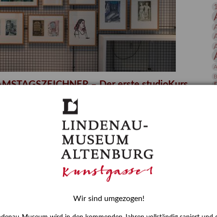
 Publikationen
Forschung
skataloge & Editionen
erzeichnis
ten
A
r
B
 SAMSTAGSZEICHNER – Der erste studioKurs
ng
D
ttlerin am Lindenau-Museum Altenburg
E
tvermittlung ist die Bespielung der KUNSTWAND im Interim
s Teil dieses Teams erläutert Nora Frohmann in ihrem
 der Kuration der Präsentation und stellt den Kurs der
Wir sind umgezogen!
H