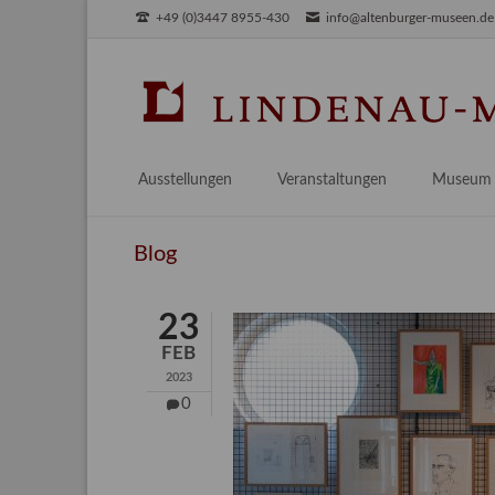
+49 (0)3447 8955-430
info@altenburger-museen.de
SUCHEN
Ausstellungen
Veranstaltungen
Museum
Vorschau
Über das
Blog
Aktuell
Aktuelles
Archiv
Besuch
23
Digitales
FEB
Team
2023
Praktikum
0
Engageme
Publikati