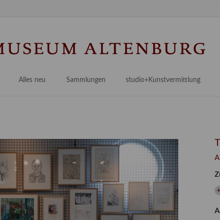
Na
üb
Alles neu
Sammlungen
studio+Kunstvermittlung
 Museum
Planungsstände
Antikensammlungen
studio
Lindenau21PLUS
Frühe italienische Malerei
studioAngebote
Digitalisierung
bellissimo.digital
studioTeam
Provenienzforschung
Malerei 17.–19. Jh.
Angebote für Erwachsene
A
Kulturelle Vermittlung
Deutsche Malerei 20./21. Jh.
Angebote für Kitas
Z
Länderübergreifende kulturtouristische Ziele
 / Praxisprojekt
Grafische Sammlung
Angebote für Schulen
nt
Kunstbibliothek
A
onen
Restaurierung