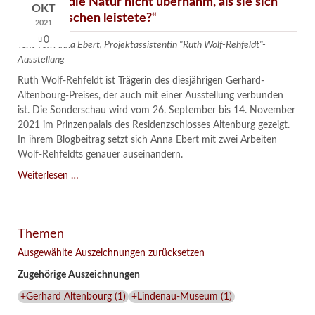
„Ob sich die Natur nicht übernahm, als sie sich
OKT
den Menschen leistete?“
2021
0
Text von Anna Ebert, Projektassistentin "Ruth Wolf-Rehfeldt"-
Ausstellung
Ruth Wolf-Rehfeldt ist Trägerin des diesjährigen Gerhard-
Altenbourg-Preises, der auch mit einer Ausstellung verbunden
ist. Die Sonderschau wird vom 26. September bis 14. November
2021 im Prinzenpalais des Residenzschlosses Altenburg gezeigt.
In ihrem Blogbeitrag setzt sich Anna Ebert mit zwei Arbeiten
Wolf-Rehfeldts genauer auseinandern.
„Ob
Weiterlesen …
sich
die
Natur
Themen
nicht
übernahm,
Ausgewählte Auszeichnungen zurücksetzen
als
Zugehörige Auszeichnungen
sie
sich
+Gerhard Altenbourg
(
1
)
+Lindenau-Museum
(
1
)
den