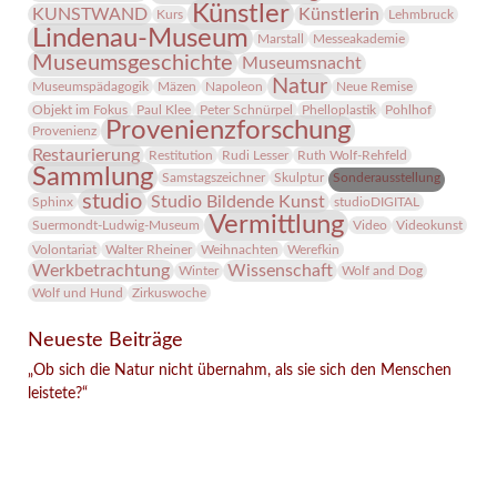
Künstler
KUNSTWAND
Künstlerin
Kurs
Lehmbruck
Lindenau-Museum
Marstall
Messeakademie
Museumsgeschichte
Museumsnacht
Natur
Museumspädagogik
Mäzen
Napoleon
Neue Remise
Objekt im Fokus
Paul Klee
Peter Schnürpel
Phelloplastik
Pohlhof
Provenienzforschung
Provenienz
Restaurierung
Restitution
Rudi Lesser
Ruth Wolf-Rehfeld
Sammlung
Samstagszeichner
Skulptur
Sonderausstellung
studio
Studio Bildende Kunst
Sphinx
studioDIGITAL
Vermittlung
Suermondt-Ludwig-Museum
Video
Videokunst
Volontariat
Walter Rheiner
Weihnachten
Werefkin
Werkbetrachtung
Wissenschaft
Winter
Wolf and Dog
Wolf und Hund
Zirkuswoche
Neueste Beiträge
„Ob sich die Natur nicht übernahm, als sie sich den Menschen
leistete?“
Facebook
Twitter
E-mail
WhatsApp