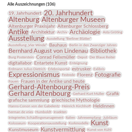
Menschen
Alle Auszeichnungen (106)
leistete?“
20. Jahrhundert
19. Jahrhundert
Altenburg
Altenburger Museen
Altenburger Praxisjahr
Altenburger Schlossberg
Antike
Archäologie
Architektur
Archiv
Asta Gröting
Ausstellung
Ausstellung "Berliner Blätter"
Bauhaus
Ausstellung „Vier Winde“
Berlin in den Zwanziger Jahren
Bernhard August von Lindenau
Bibliothek
Conrad Felixmüller
Burg Posterstein
Depot
Der Blaue Reiter
digitallabor
Entartete Kunst
Enteignung
estrusker
Erdmann Julius Dietrich
Erlebnisportal
Exlibris
Expressionismus
Fotografie
Florenz
Festrede
Frauen in der Antike und heute
frauen
Gerhard-Altenbourg-Preis
Gerhard Altenbourg
Grafik
Gerhard Kurt Müller
grafische sammlung
griechische Mythologie
Heldinnen
Hanns-Conon von der Gabelentz
Heinrich Kirchhoff
herman de vries
Humboldt
Insekten
Integriertes Schädlingsmanagement
Italien
Jahresempfang
Jubiläum
Kunst
Kolosseum
Kooperationsausstellung
Korkmodelle
Kunstvermittlung
Kunstmuseum
Kunst von Kühl