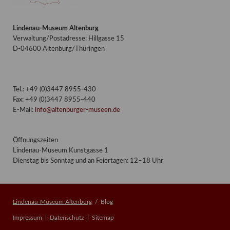
Lindenau-Museum Altenburg
Verwaltung/Postadresse: Hillgasse 15
D-04600 Altenburg/Thüringen
Tel.: +49 (0)3447 8955-430
Fax: +49 (0)3447 8955-440
E-Mail:
info@altenburger-museen.de
Öffnungszeiten
Lindenau-Museum Kunstgasse 1
Dienstag bis Sonntag und an Feiertagen: 12–18 Uhr
Lindenau-Museum Altenburg
Blog
Navigation
Impressum
Datenschutz
Sitemap
überspringen