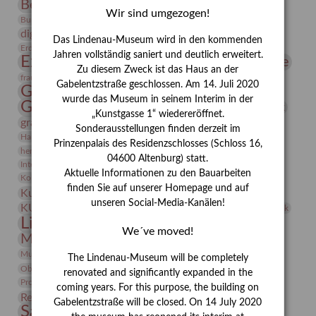
Bernhard August von Lindenau
Bibliothek
Wir sind umgezogen!
Conrad Felixmüller
Burg Posterstein
Depot
Der Blaue Reiter
digitallabor
Entartete Kunst
Enteignung
Das Lindenau-Museum wird in den kommenden
estrusker
Erdmann Julius Dietrich
Erlebnisportal
Exlibris
Jahren vollständig saniert und deutlich erweitert.
Expressionismus
Fotografie
Florenz
Festrede
Zu diesem Zweck ist das Haus an der
Frauen in der Antike und heute
frauen
Gabelentzstraße geschlossen. Am 14. Juli 2020
Gerhard-Altenbourg-Preis
wurde das Museum in seinem Interim in der
Gerhard Altenbourg
Grafik
Gerhard Kurt Müller
„Kunstgasse 1“ wiedereröffnet.
grafische sammlung
griechische Mythologie
Sonderausstellungen finden derzeit im
Heldinnen
Hanns-Conon von der Gabelentz
Heinrich Kirchhoff
Prinzenpalais des Residenzschlosses (Schloss 16,
herman de vries
Humboldt
Insekten
04600 Altenburg) statt.
Integriertes Schädlingsmanagement
Italien
Jahresempfang
Jubiläum
Aktuelle Informationen zu den Bauarbeiten
Kunst
Kolosseum
Kooperationsausstellung
Korkmodelle
finden Sie auf unserer Homepage und auf
Kunstvermittlung
Kunstmuseum
Kunst von Kühl
unseren Social-Media-Kanälen!
Künstler
KUNSTWAND
Künstlerin
Kurs
Lehmbruck
Lindenau-Museum
Marstall
Messeakademie
We´ve moved!
Museumsgeschichte
Museumsnacht
Natur
Museumspädagogik
Mäzen
Napoleon
Neue Remise
The Lindenau-Museum will be completely
Objekt im Fokus
Paul Klee
Peter Schnürpel
Phelloplastik
Pohlhof
renovated and significantly expanded in the
Provenienzforschung
Provenienz
coming years. For this purpose, the building on
Restaurierung
Restitution
Rudi Lesser
Ruth Wolf-Rehfeld
Gabelentzstraße will be closed. On 14 July 2020
Sammlung
Samstagszeichner
Skulptur
Sonderausstellung