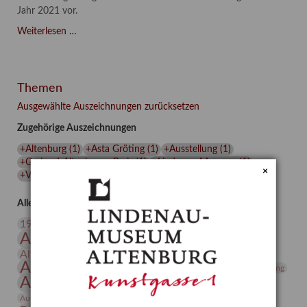
Jahr 2021 vor.
Asta
Weiterlesen …
Gröting:
Wolf
and
Themen
Dog
(2021)
Ausgewählte Auszeichnungen zurücksetzen
Zugehörige Auszeichnungen
+Altenburg
(
1
)
+Asta Gröting
(
1
)
+Ausstellung
(
1
)
+Gerhard-Altenbourg-Preis
(
1
)
+Lindenau-Museum
(
1
)
×
+Videokunst
(
1
)
+Wolf and Dog
(
1
)
+Wolf und Hund
(
1
)
Alle Auszeichnungen (106)
20. Jahrhundert
19. Jahrhundert
Altenburg
Altenburger Museen
Altenburger Praxisjahr
Altenburger Schlossberg
Antike
Archäologie
Architektur
Archiv
Asta Gröting
Ausstellung
Ausstellung "Berliner Blätter"
Bauhaus
Ausstellung „Vier Winde“
Berlin in den Zwanziger Jahren