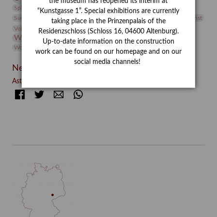
the museum has reopened its interim at
studio
Studio Bildende Kunst
Sphinx
studioDIGITAL
“Kunstgasse 1”. Special exhibitions are currently
Vermittlung
Suermondt-Ludwig-Museum
Video
Videokunst
taking place in the Prinzenpalais of the
Volontariat
Walter Rheiner
Weihnachten
Werefkin
Residenzschloss (Schloss 16, 04600 Altenburg).
Werkbetrachtung
Wissenschaft
Winter
Wolf and Dog
Up-to-date information on the construction
Wolf und Hund
Zirkuswoche
work can be found on our homepage and on our
social media channels!
Neueste Beiträge
Asta Gröting: Wolf and Dog (2021)
Facebook
Twitter
E-mail
WhatsApp