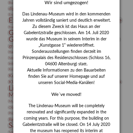
Conrad Felixmüller
Wir sind umgezogen!
Burg Posterstein
Depot
Der Blaue Reiter
digitallabor
Entartete Kunst
Enteignung
Das Lindenau-Museum wird in den kommenden
estrusker
Erdmann Julius Dietrich
Erlebnisportal
Exlibris
Expressionismus
Fotografie
Florenz
Jahren vollständig saniert und deutlich erweitert.
Festrede
Zu diesem Zweck ist das Haus an der
Frauen in der Antike und heute
frauen
Gerhard-Altenbourg-Preis
Gabelentzstraße geschlossen. Am 14. Juli 2020
Gerhard Altenbourg
wurde das Museum in seinem Interim in der
Grafik
Gerhard Kurt Müller
„Kunstgasse 1“ wiedereröffnet.
grafische sammlung
griechische Mythologie
Sonderausstellungen finden derzeit im
Heldinnen
Hanns-Conon von der Gabelentz
Heinrich Kirchhoff
Prinzenpalais des Residenzschlosses (Schloss 16,
herman de vries
Humboldt
Insekten
Integriertes Schädlingsmanagement
Italien
Jahresempfang
Jubiläum
04600 Altenburg) statt.
Kunst
Kolosseum
Kooperationsausstellung
Korkmodelle
Aktuelle Informationen zu den Bauarbeiten
Kunstvermittlung
Kunstmuseum
Kunst von Kühl
finden Sie auf unserer Homepage und auf
Künstler
KUNSTWAND
Künstlerin
Kurs
Lehmbruck
unseren Social-Media-Kanälen!
Lindenau-Museum
Marstall
Messeakademie
Museumsgeschichte
We´ve moved!
Museumsnacht
Natur
Museumspädagogik
Mäzen
Napoleon
Neue Remise
The Lindenau-Museum will be completely
Objekt im Fokus
Paul Klee
Peter Schnürpel
Phelloplastik
Pohlhof
Provenienzforschung
renovated and significantly expanded in the
Provenienz
coming years. For this purpose, the building on
Restaurierung
Restitution
Rudi Lesser
Ruth Wolf-Rehfeld
Sammlung
Gabelentzstraße will be closed. On 14 July 2020
Samstagszeichner
Skulptur
Sonderausstellung
the museum has reopened its interim at
studio
Studio Bildende Kunst
Sphinx
studioDIGITAL