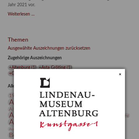
Jahr 2021 vor.
Asta
Weiterlesen …
Gröting:
Wolf
and
Themen
Dog
(2021)
Ausgewählte Auszeichnungen zurücksetzen
Zugehörige Auszeichnungen
+Altenburg
(
1
)
+Asta Gröting
(
1
)
+Gerhard-Altenbourg-Preis
(
1
)
+Lindenau-Museum
(
1
)
×
Alle Auszeichnungen (106)
20. Jahrhundert
19. Jahrhundert
Altenburg
Altenburger Museen
Altenburger Praxisjahr
Altenburger Schlossberg
Antike
Archäologie
Architektur
Archiv
Asta Gröting
Ausstellung
Ausstellung "Berliner Blätter"
Bauhaus
Ausstellung „Vier Winde“
Berlin in den Zwanziger Jahren
Bernhard August von Lindenau
Bibliothek