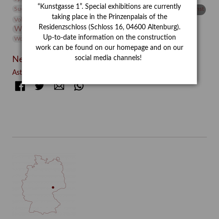
Vermittlung
“Kunstgasse 1”. Special exhibitions are currently
Suermondt-Ludwig-Museum
Video
Videokunst
taking place in the Prinzenpalais of the
Volontariat
Walter Rheiner
Weihnachten
Werefkin
Residenzschloss (Schloss 16, 04600 Altenburg).
Werkbetrachtung
Wissenschaft
Winter
Wolf and Dog
Up-to-date information on the construction
Wolf und Hund
Zirkuswoche
work can be found on our homepage and on our
social media channels!
Neueste Beiträge
Asta Gröting: Wolf and Dog (2021)
Facebook
Twitter
E-mail
WhatsApp