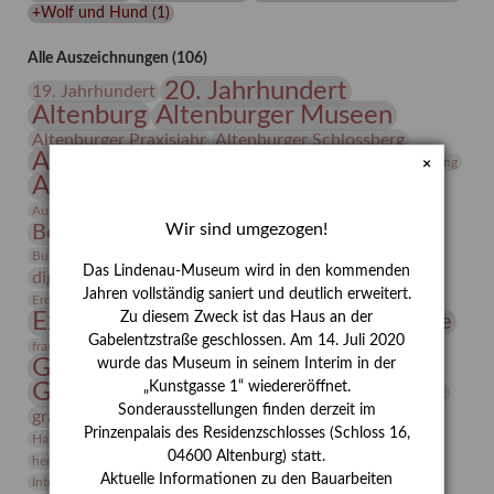
+Wolf und Hund
(
1
)
Alle Auszeichnungen (106)
20. Jahrhundert
19. Jahrhundert
Altenburg
Altenburger Museen
Altenburger Praxisjahr
Altenburger Schlossberg
Antike
Archäologie
Architektur
Archiv
Asta Gröting
×
Ausstellung
Ausstellung "Berliner Blätter"
Bauhaus
Ausstellung „Vier Winde“
Berlin in den Zwanziger Jahren
Wir sind umgezogen!
Bernhard August von Lindenau
Bibliothek
Conrad Felixmüller
Burg Posterstein
Depot
Der Blaue Reiter
Das Lindenau-Museum wird in den kommenden
digitallabor
Entartete Kunst
Enteignung
Jahren vollständig saniert und deutlich erweitert.
estrusker
Erdmann Julius Dietrich
Erlebnisportal
Exlibris
Expressionismus
Zu diesem Zweck ist das Haus an der
Fotografie
Florenz
Festrede
Gabelentzstraße geschlossen. Am 14. Juli 2020
Frauen in der Antike und heute
frauen
Gerhard-Altenbourg-Preis
wurde das Museum in seinem Interim in der
Gerhard Altenbourg
„Kunstgasse 1“ wiedereröffnet.
Grafik
Gerhard Kurt Müller
Sonderausstellungen finden derzeit im
grafische sammlung
griechische Mythologie
Prinzenpalais des Residenzschlosses (Schloss 16,
Heldinnen
Hanns-Conon von der Gabelentz
Heinrich Kirchhoff
04600 Altenburg) statt.
herman de vries
Humboldt
Insekten
Aktuelle Informationen zu den Bauarbeiten
Integriertes Schädlingsmanagement
Italien
Jahresempfang
Jubiläum