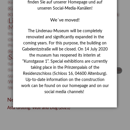
Kunst
finden Sie auf unserer Homepage und auf
Kolosseum
Kooperationsausstellung
Korkmodelle
Kunstvermittlung
Kunstmuseum
unseren Social-Media-Kanälen!
Kunst von Kühl
Künstler
KUNSTWAND
Künstlerin
Kurs
Lehmbruck
We´ve moved!
Lindenau-Museum
Marstall
Messeakademie
Museumsgeschichte
Museumsnacht
The Lindenau-Museum will be completely
Natur
Museumspädagogik
Mäzen
Napoleon
Neue Remise
renovated and significantly expanded in the
Objekt im Fokus
Paul Klee
Peter Schnürpel
Phelloplastik
Pohlhof
coming years. For this purpose, the building on
Provenienzforschung
Provenienz
Gabelentzstraße will be closed. On 14 July 2020
Restaurierung
Restitution
Rudi Lesser
Ruth Wolf-Rehfeld
the museum has reopened its interim at
Sammlung
Samstagszeichner
Skulptur
Sonderausstellung
“Kunstgasse 1”. Special exhibitions are currently
studio
Studio Bildende Kunst
Sphinx
studioDIGITAL
taking place in the Prinzenpalais of the
Vermittlung
Suermondt-Ludwig-Museum
Video
Videokunst
Residenzschloss (Schloss 16, 04600 Altenburg).
Volontariat
Walter Rheiner
Weihnachten
Werefkin
Up-to-date information on the construction
Werkbetrachtung
Wissenschaft
Winter
Wolf and Dog
work can be found on our homepage and on our
Wolf und Hund
Zirkuswoche
social media channels!
Neueste Beiträge
Asta Gröting: Wolf and Dog (2021)
Facebook
Twitter
E-mail
WhatsApp