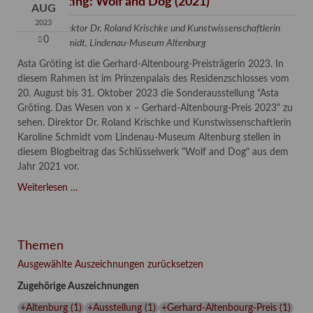
Asta Gröting: Wolf and Dog (2021)
AUG
2023
Text von Direktor Dr. Roland Krischke und Kunstwissenschaftlerin
0
Karoline Schmidt, Lindenau-Museum Altenburg
Asta Gröting ist die Gerhard-Altenbourg-Preisträgerin 2023. In
diesem Rahmen ist im Prinzenpalais des Residenzschlosses vom
20. August bis 31. Oktober 2023 die Sonderausstellung "Asta
Gröting. Das Wesen von x – Gerhard-Altenbourg-Preis 2023" zu
sehen. Direktor Dr. Roland Krischke und Kunstwissenschaftlerin
Karoline Schmidt vom Lindenau-Museum Altenburg stellen in
diesem Blogbeitrag das Schlüsselwerk "Wolf and Dog" aus dem
Jahr 2021 vor.
Asta
Weiterlesen …
Gröting:
Wolf
and
Themen
Dog
(2021)
Ausgewählte Auszeichnungen zurücksetzen
Zugehörige Auszeichnungen
+Altenburg
(
1
)
+Ausstellung
(
1
)
+Gerhard-Altenbourg-Preis
(
1
)