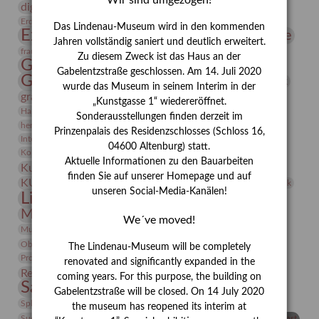
Wir sind umgezogen!
digitallabor
Entartete Kunst
Enteignung
estrusker
Erdmann Julius Dietrich
Erlebnisportal
Exlibris
Das Lindenau-Museum wird in den kommenden
Expressionismus
Fotografie
Florenz
Festrede
Jahren vollständig saniert und deutlich erweitert.
Frauen in der Antike und heute
frauen
Zu diesem Zweck ist das Haus an der
Gerhard-Altenbourg-Preis
Gabelentzstraße geschlossen. Am 14. Juli 2020
Gerhard Altenbourg
Grafik
Gerhard Kurt Müller
wurde das Museum in seinem Interim in der
grafische sammlung
griechische Mythologie
„Kunstgasse 1“ wiedereröffnet.
Heldinnen
Hanns-Conon von der Gabelentz
Heinrich Kirchhoff
Sonderausstellungen finden derzeit im
herman de vries
Humboldt
Insekten
Prinzenpalais des Residenzschlosses (Schloss 16,
Integriertes Schädlingsmanagement
Italien
Jahresempfang
Jubiläum
04600 Altenburg) statt.
Kunst
Kolosseum
Kooperationsausstellung
Korkmodelle
Aktuelle Informationen zu den Bauarbeiten
Kunstvermittlung
Kunstmuseum
Kunst von Kühl
finden Sie auf unserer Homepage und auf
Künstler
KUNSTWAND
Künstlerin
Kurs
Lehmbruck
unseren Social-Media-Kanälen!
Lindenau-Museum
Marstall
Messeakademie
Museumsgeschichte
Museumsnacht
We´ve moved!
Natur
Museumspädagogik
Mäzen
Napoleon
Neue Remise
Objekt im Fokus
Paul Klee
Peter Schnürpel
Phelloplastik
Pohlhof
The Lindenau-Museum will be completely
Provenienzforschung
Provenienz
renovated and significantly expanded in the
Restaurierung
Restitution
Rudi Lesser
Ruth Wolf-Rehfeld
coming years. For this purpose, the building on
Sammlung
Samstagszeichner
Skulptur
Sonderausstellung
Gabelentzstraße will be closed. On 14 July 2020
studio
Studio Bildende Kunst
Sphinx
studioDIGITAL
the museum has reopened its interim at
Vermittlung
Suermondt-Ludwig-Museum
Video
Videokunst