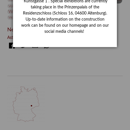
“Kunstgasse 1”. Special exhibitions are currently
Volontariat
Walter Rheiner
Weihnachten
Werefkin
taking place in the Prinzenpalais of the
Werkbetrachtung
Wissenschaft
Winter
Wolf and Dog
Residenzschloss (Schloss 16, 04600 Altenburg).
Wolf und Hund
Zirkuswoche
Up-to-date information on the construction
work can be found on our homepage and on our
Neueste Beiträge
social media channels!
Asta Gröting: Wolf and Dog (2021)
Facebook
Twitter
E-mail
WhatsApp