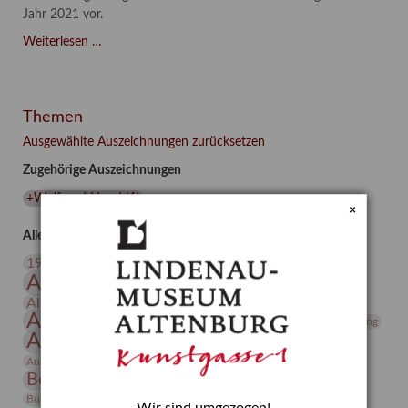
Jahr 2021 vor.
Asta
Weiterlesen …
Gröting:
Wolf
and
Themen
Dog
(2021)
Ausgewählte Auszeichnungen zurücksetzen
Zugehörige Auszeichnungen
+Wolf und Hund
(
1
)
×
Alle Auszeichnungen (106)
20. Jahrhundert
19. Jahrhundert
Altenburg
Altenburger Museen
Altenburger Praxisjahr
Altenburger Schlossberg
Antike
Archäologie
Architektur
Archiv
Asta Gröting
Ausstellung
Ausstellung "Berliner Blätter"
Bauhaus
Ausstellung „Vier Winde“
Berlin in den Zwanziger Jahren
Bernhard August von Lindenau
Bibliothek
Conrad Felixmüller
Burg Posterstein
Depot
Der Blaue Reiter