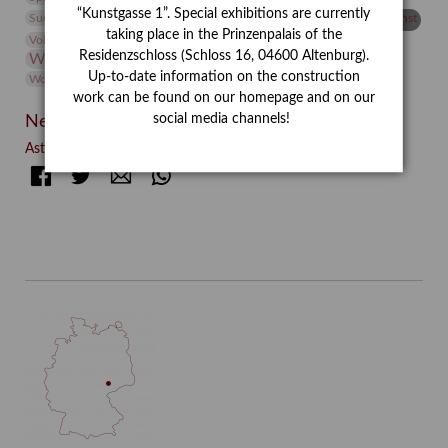
Vermittlung
“Kunstgasse 1”. Special exhibitions are currently
Suermondt-Ludwig-Museum
Video
Videokunst
taking place in the Prinzenpalais of the
Volontariat
Walter Rheiner
Weihnachten
Werefkin
Residenzschloss (Schloss 16, 04600 Altenburg).
Werkbetrachtung
Wissenschaft
Winter
Wolf and Dog
Up-to-date information on the construction
Wolf und Hund
Zirkuswoche
work can be found on our homepage and on our
social media channels!
Neueste Beiträge
Asta Gröting: Wolf and Dog (2021)
Facebook
Twitter
E-mail
WhatsApp