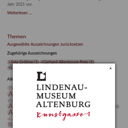
Jahr 2021 vor.
Asta
Weiterlesen …
Gröting:
Wolf
and
Themen
Dog
(2021)
Ausgewählte Auszeichnungen zurücksetzen
Zugehörige Auszeichnungen
+Asta Gröting
(
1
)
+Gerhard-Altenbourg-Preis
(
1
)
+Lindenau-Museum
(
1
)
+Wolf und Hund
(
1
)
×
Alle Auszeichnungen (106)
20. Jahrhundert
19. Jahrhundert
Altenburg
Altenburger Museen
Altenburger Praxisjahr
Altenburger Schlossberg
Antike
Archäologie
Architektur
Archiv
Asta Gröting
Ausstellung
Ausstellung "Berliner Blätter"
Bauhaus
Ausstellung „Vier Winde“
Berlin in den Zwanziger Jahren
Bernhard August von Lindenau
Bibliothek