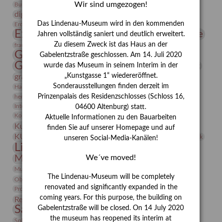
Conrad Felixmüller
Wir sind umgezogen!
Burg Posterstein
Depot
Der Blaue Reiter
digitallabor
Entartete Kunst
Enteignung
Das Lindenau-Museum wird in den kommenden
estrusker
Erdmann Julius Dietrich
Erlebnisportal
Exlibris
Expressionismus
Fotografie
Florenz
Jahren vollständig saniert und deutlich erweitert.
Festrede
Zu diesem Zweck ist das Haus an der
Frauen in der Antike und heute
frauen
Gerhard-Altenbourg-Preis
Gabelentzstraße geschlossen. Am 14. Juli 2020
Gerhard Altenbourg
wurde das Museum in seinem Interim in der
Grafik
Gerhard Kurt Müller
„Kunstgasse 1“ wiedereröffnet.
grafische sammlung
griechische Mythologie
Sonderausstellungen finden derzeit im
Heldinnen
Hanns-Conon von der Gabelentz
Heinrich Kirchhoff
Prinzenpalais des Residenzschlosses (Schloss 16,
herman de vries
Humboldt
Insekten
Integriertes Schädlingsmanagement
Italien
Jahresempfang
Jubiläum
04600 Altenburg) statt.
Kunst
Kolosseum
Kooperationsausstellung
Korkmodelle
Aktuelle Informationen zu den Bauarbeiten
Kunstvermittlung
Kunstmuseum
Kunst von Kühl
finden Sie auf unserer Homepage und auf
Künstler
KUNSTWAND
Künstlerin
Kurs
Lehmbruck
unseren Social-Media-Kanälen!
Lindenau-Museum
Marstall
Messeakademie
Museumsgeschichte
We´ve moved!
Museumsnacht
Natur
Museumspädagogik
Mäzen
Napoleon
Neue Remise
The Lindenau-Museum will be completely
Objekt im Fokus
Paul Klee
Peter Schnürpel
Phelloplastik
Pohlhof
Provenienzforschung
renovated and significantly expanded in the
Provenienz
coming years. For this purpose, the building on
Restaurierung
Restitution
Rudi Lesser
Ruth Wolf-Rehfeld
Sammlung
Gabelentzstraße will be closed. On 14 July 2020
Samstagszeichner
Skulptur
Sonderausstellung
the museum has reopened its interim at
studio
Studio Bildende Kunst
Sphinx
studioDIGITAL