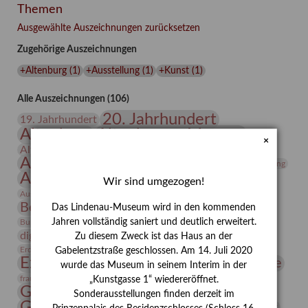
Themen
Woche
am
Ausgewählte Auszeichnungen zurücksetzen
Lindenau-
Zugehörige Auszeichnungen
Museum
Altenburg
+Altenburg
(
1
)
+Ausstellung
(
1
)
+Kunst
(
1
)
–
Gastbeitrag
Alle Auszeichnungen (106)
von
20. Jahrhundert
19. Jahrhundert
Vincent
Altenburg
Altenburger Museen
Rudolf
×
Altenburger Praxisjahr
Altenburger Schlossberg
Antike
Archäologie
Architektur
Archiv
Asta Gröting
Ausstellung
Ausstellung "Berliner Blätter"
Wir sind umgezogen!
Bauhaus
Ausstellung „Vier Winde“
Berlin in den Zwanziger Jahren
Bernhard August von Lindenau
Bibliothek
Das Lindenau-Museum wird in den kommenden
Conrad Felixmüller
Jahren vollständig saniert und deutlich erweitert.
Burg Posterstein
Depot
Der Blaue Reiter
digitallabor
Entartete Kunst
Enteignung
Zu diesem Zweck ist das Haus an der
estrusker
Erdmann Julius Dietrich
Erlebnisportal
Exlibris
Gabelentzstraße geschlossen. Am 14. Juli 2020
Expressionismus
Fotografie
Florenz
Festrede
wurde das Museum in seinem Interim in der
Frauen in der Antike und heute
frauen
„Kunstgasse 1“ wiedereröffnet.
Gerhard-Altenbourg-Preis
Sonderausstellungen finden derzeit im
Gerhard Altenbourg
Grafik
Gerhard Kurt Müller