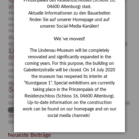
Prinzenpalais des Residenzschlosses (Schloss 16,
grafische sammlung
griechische Mythologie
04600 Altenburg) statt.
Heldinnen
Hanns-Conon von der Gabelentz
Heinrich Kirchhoff
Aktuelle Informationen zu den Bauarbeiten
herman de vries
Humboldt
Insekten
finden Sie auf unserer Homepage und auf
Integriertes Schädlingsmanagement
Italien
Jahresempfang
Jubiläum
unseren Social-Media-Kanälen!
Kunst
Kolosseum
Kooperationsausstellung
Korkmodelle
Kunstvermittlung
Kunstmuseum
Kunst von Kühl
We´ve moved!
Künstler
KUNSTWAND
Künstlerin
Kurs
Lehmbruck
Lindenau-Museum
The Lindenau-Museum will be completely
Marstall
Messeakademie
Museumsgeschichte
renovated and significantly expanded in the
Museumsnacht
Natur
coming years. For this purpose, the building on
Museumspädagogik
Mäzen
Napoleon
Neue Remise
Gabelentzstraße will be closed. On 14 July 2020
Objekt im Fokus
Paul Klee
Peter Schnürpel
Phelloplastik
Pohlhof
Provenienzforschung
the museum has reopened its interim at
Provenienz
Restaurierung
“Kunstgasse 1”. Special exhibitions are currently
Restitution
Rudi Lesser
Ruth Wolf-Rehfeld
Sammlung
taking place in the Prinzenpalais of the
Samstagszeichner
Skulptur
Sonderausstellung
studio
Studio Bildende Kunst
Residenzschloss (Schloss 16, 04600 Altenburg).
Sphinx
studioDIGITAL
Vermittlung
Up-to-date information on the construction
Suermondt-Ludwig-Museum
Video
Videokunst
work can be found on our homepage and on our
Volontariat
Walter Rheiner
Weihnachten
Werefkin
Werkbetrachtung
Wissenschaft
social media channels!
Winter
Wolf and Dog
Wolf und Hund
Zirkuswoche
Neueste Beiträge