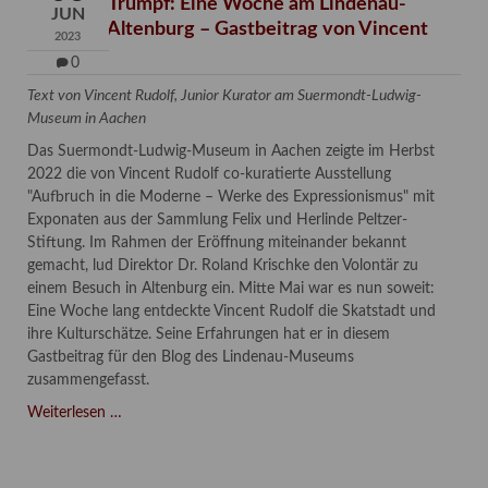
Kunst ist Trumpf: Eine Woche am Lindenau-
JUN
Museum Altenburg – Gastbeitrag von Vincent
2023
Rudolf
0
Text von Vincent Rudolf, Junior Kurator am Suermondt-Ludwig-
Museum in Aachen
Das Suermondt-Ludwig-Museum in Aachen zeigte im Herbst
2022 die von Vincent Rudolf co-kuratierte Ausstellung
"Aufbruch in die Moderne – Werke des Expressionismus" mit
Exponaten aus der Sammlung Felix und Herlinde Peltzer-
Stiftung. Im Rahmen der Eröffnung miteinander bekannt
gemacht, lud Direktor Dr. Roland Krischke den Volontär zu
einem Besuch in Altenburg ein. Mitte Mai war es nun soweit:
Eine Woche lang entdeckte Vincent Rudolf die Skatstadt und
ihre Kulturschätze. Seine Erfahrungen hat er in diesem
Gastbeitrag für den Blog des Lindenau-Museums
zusammengefasst.
Kunst
Weiterlesen …
ist
Trumpf:
Eine