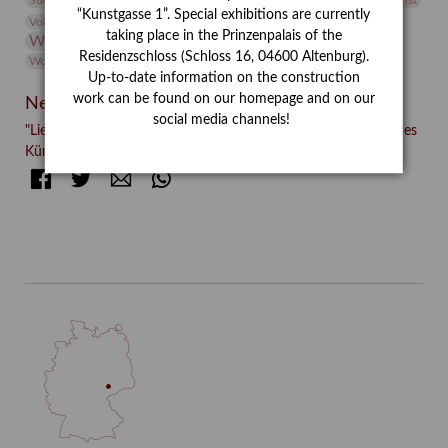
Vermittlung
Suermondt-Ludwig-Museum
Video
Videokunst
“Kunstgasse 1”. Special exhibitions are currently
Volontariat
Walter Rheiner
Weihnachten
Werefkin
taking place in the Prinzenpalais of the
Werkbetrachtung
Wissenschaft
Winter
Wolf and Dog
Residenzschloss (Schloss 16, 04600 Altenburg).
Wolf und Hund
Zirkuswoche
Up-to-date information on the construction
work can be found on our homepage and on our
Neueste Beiträge
social media channels!
"Liebe in Zeiten des Hasses" – Familie und Freunde im Werk des
Künstlers Conrad Felixmüller (Part II/III)
Facebook
Twitter
E-mail
WhatsApp