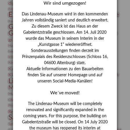
digitallabor
Entartete Kunst
Wir sind umgezogen!
Enteignung
estrusker
Erdmann Julius Dietrich
Erlebnisportal
Exlibris
Expressionismus
Fotografie
Das Lindenau-Museum wird in den kommenden
Florenz
Festrede
Jahren vollständig saniert und deutlich erweitert.
Frauen in der Antike und heute
frauen
Gerhard-Altenbourg-Preis
Zu diesem Zweck ist das Haus an der
Gerhard Altenbourg
Gabelentzstraße geschlossen. Am 14. Juli 2020
Grafik
Gerhard Kurt Müller
wurde das Museum in seinem Interim in der
grafische sammlung
griechische Mythologie
„Kunstgasse 1“ wiedereröffnet.
Heldinnen
Hanns-Conon von der Gabelentz
Heinrich Kirchhoff
Sonderausstellungen finden derzeit im
herman de vries
Humboldt
Insekten
Prinzenpalais des Residenzschlosses (Schloss 16,
Integriertes Schädlingsmanagement
Italien
Jahresempfang
Jubiläum
Kunst
Kolosseum
Kooperationsausstellung
Korkmodelle
04600 Altenburg) statt.
Kunstvermittlung
Kunstmuseum
Kunst von Kühl
Aktuelle Informationen zu den Bauarbeiten
Künstler
KUNSTWAND
Künstlerin
Kurs
Lehmbruck
finden Sie auf unserer Homepage und auf
Lindenau-Museum
unseren Social-Media-Kanälen!
Marstall
Messeakademie
Museumsgeschichte
Museumsnacht
We´ve moved!
Natur
Museumspädagogik
Mäzen
Napoleon
Neue Remise
Objekt im Fokus
Paul Klee
Peter Schnürpel
Phelloplastik
Pohlhof
Provenienzforschung
The Lindenau-Museum will be completely
Provenienz
renovated and significantly expanded in the
Restaurierung
Restitution
Rudi Lesser
Ruth Wolf-Rehfeld
Sammlung
coming years. For this purpose, the building on
Samstagszeichner
Skulptur
Sonderausstellung
Gabelentzstraße will be closed. On 14 July 2020
studio
Studio Bildende Kunst
Sphinx
studioDIGITAL
the museum has reopened its interim at