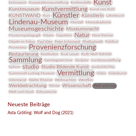
Kunst
Kolosseum
Kooperationsausstellung
Korkmodelle
Kunstvermittlung
Kunstmuseum
Kunst von Kühl
Künstler
KUNSTWAND
Künstlerin
Kurs
Lehmbruck
Lindenau-Museum
Marstall
Messeakademie
Museumsgeschichte
Museumsnacht
Natur
Museumspädagogik
Mäzen
Napoleon
Neue Remise
Objekt im Fokus
Paul Klee
Peter Schnürpel
Phelloplastik
Pohlhof
Provenienzforschung
Provenienz
Restaurierung
Restitution
Rudi Lesser
Ruth Wolf-Rehfeld
Sammlung
Samstagszeichner
Skulptur
Sonderausstellung
studio
Studio Bildende Kunst
Sphinx
studioDIGITAL
Vermittlung
Suermondt-Ludwig-Museum
Video
Videokunst
Volontariat
Walter Rheiner
Weihnachten
Werefkin
Werkbetrachtung
Wissenschaft
Winter
Wolf and Dog
Wolf und Hund
Zirkuswoche
Neueste Beiträge
Asta Gröting: Wolf and Dog (2021)
Facebook
Twitter
E-mail
WhatsApp