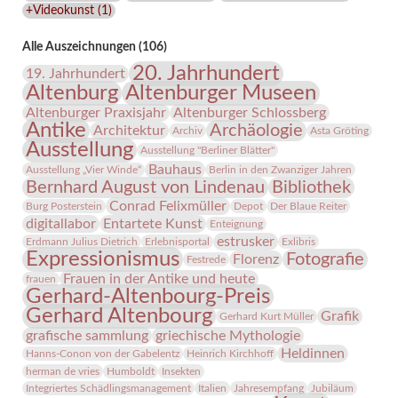
+Videokunst
(
1
)
Alle Auszeichnungen (106)
20. Jahrhundert
19. Jahrhundert
Altenburg
Altenburger Museen
Altenburger Praxisjahr
Altenburger Schlossberg
Antike
Archäologie
Architektur
Archiv
Asta Gröting
Ausstellung
Ausstellung "Berliner Blätter"
Bauhaus
Ausstellung „Vier Winde“
Berlin in den Zwanziger Jahren
Bernhard August von Lindenau
Bibliothek
Conrad Felixmüller
Burg Posterstein
Depot
Der Blaue Reiter
digitallabor
Entartete Kunst
Enteignung
estrusker
Erdmann Julius Dietrich
Erlebnisportal
Exlibris
Expressionismus
Fotografie
Florenz
Festrede
Frauen in der Antike und heute
frauen
Gerhard-Altenbourg-Preis
Gerhard Altenbourg
Grafik
Gerhard Kurt Müller
grafische sammlung
griechische Mythologie
Heldinnen
Hanns-Conon von der Gabelentz
Heinrich Kirchhoff
herman de vries
Humboldt
Insekten
Integriertes Schädlingsmanagement
Italien
Jahresempfang
Jubiläum