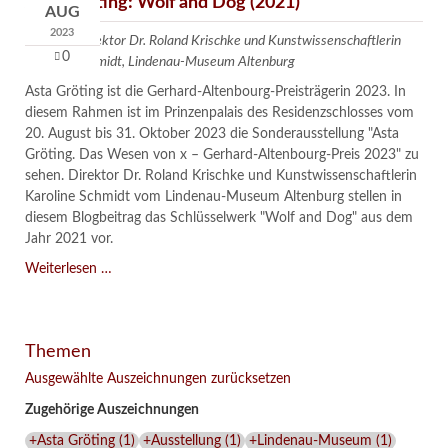
Asta Gröting: Wolf and Dog (2021)
AUG
2023
Text von Direktor Dr. Roland Krischke und Kunstwissenschaftlerin
0
Karoline Schmidt, Lindenau-Museum Altenburg
Asta Gröting ist die Gerhard-Altenbourg-Preisträgerin 2023. In
diesem Rahmen ist im Prinzenpalais des Residenzschlosses vom
20. August bis 31. Oktober 2023 die Sonderausstellung "Asta
Gröting. Das Wesen von x – Gerhard-Altenbourg-Preis 2023" zu
sehen. Direktor Dr. Roland Krischke und Kunstwissenschaftlerin
Karoline Schmidt vom Lindenau-Museum Altenburg stellen in
diesem Blogbeitrag das Schlüsselwerk "Wolf and Dog" aus dem
Jahr 2021 vor.
Asta
Weiterlesen …
Gröting:
Wolf
and
Themen
Dog
(2021)
Ausgewählte Auszeichnungen zurücksetzen
Zugehörige Auszeichnungen
+Asta Gröting
(
1
)
+Ausstellung
(
1
)
+Lindenau-Museum
(
1
)