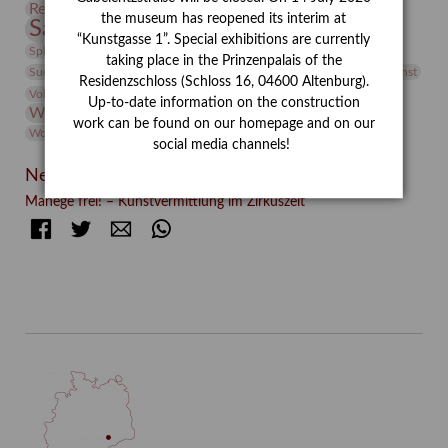
Restaurierung
Restitution
Rudi Lesser
Ruth Wolf-Rehfeld
the museum has reopened its interim at
Sammlung
Samstagszeichner
Skulptur
Sonderausstellung
“Kunstgasse 1”. Special exhibitions are currently
studio
Studio Bildende Kunst
Sphinx
studioDIGITAL
taking place in the Prinzenpalais of the
Vermittlung
Suermondt-Ludwig-Museum
Video
Videokunst
Residenzschloss (Schloss 16, 04600 Altenburg).
Volontariat
Walter Rheiner
Weihnachten
Werefkin
Up-to-date information on the construction
Werkbetrachtung
Wissenschaft
Winter
Wolf and Dog
work can be found on our homepage and on our
Wolf und Hund
Zirkuswoche
social media channels!
Neueste Beiträge
Manege frei! – Kunstvermittlung im Zirkuszelt
Facebook
Twitter
E-mail
WhatsApp