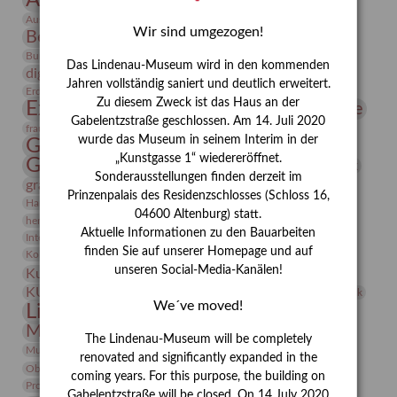
Bauhaus
Ausstellung „Vier Winde“
Berlin in den Zwanziger Jahren
Wir sind umgezogen!
Bernhard August von Lindenau
Bibliothek
Conrad Felixmüller
Burg Posterstein
Depot
Der Blaue Reiter
Das Lindenau-Museum wird in den kommenden
digitallabor
Entartete Kunst
Enteignung
Jahren vollständig saniert und deutlich erweitert.
estrusker
Erdmann Julius Dietrich
Erlebnisportal
Exlibris
Zu diesem Zweck ist das Haus an der
Expressionismus
Fotografie
Florenz
Festrede
Gabelentzstraße geschlossen. Am 14. Juli 2020
Frauen in der Antike und heute
frauen
wurde das Museum in seinem Interim in der
Gerhard-Altenbourg-Preis
„Kunstgasse 1“ wiedereröffnet.
Gerhard Altenbourg
Grafik
Gerhard Kurt Müller
Sonderausstellungen finden derzeit im
grafische sammlung
griechische Mythologie
Prinzenpalais des Residenzschlosses (Schloss 16,
Heldinnen
Hanns-Conon von der Gabelentz
Heinrich Kirchhoff
04600 Altenburg) statt.
herman de vries
Humboldt
Insekten
Aktuelle Informationen zu den Bauarbeiten
Integriertes Schädlingsmanagement
Italien
Jahresempfang
Jubiläum
Kunst
finden Sie auf unserer Homepage und auf
Kolosseum
Kooperationsausstellung
Korkmodelle
unseren Social-Media-Kanälen!
Kunstvermittlung
Kunstmuseum
Kunst von Kühl
Künstler
KUNSTWAND
Künstlerin
Kurs
Lehmbruck
We´ve moved!
Lindenau-Museum
Marstall
Messeakademie
Museumsgeschichte
Museumsnacht
The Lindenau-Museum will be completely
Natur
Museumspädagogik
Mäzen
Napoleon
Neue Remise
renovated and significantly expanded in the
Objekt im Fokus
Paul Klee
Peter Schnürpel
Phelloplastik
Pohlhof
coming years. For this purpose, the building on
Provenienzforschung
Provenienz
Gabelentzstraße will be closed. On 14 July 2020