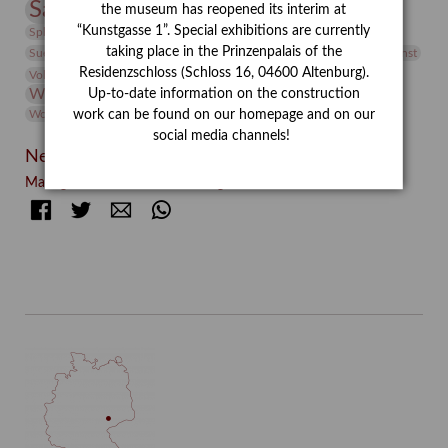
Sammlung
the museum has reopened its interim at
Samstagszeichner
Skulptur
Sonderausstellung
studio
“Kunstgasse 1”. Special exhibitions are currently
Studio Bildende Kunst
Sphinx
studioDIGITAL
Vermittlung
taking place in the Prinzenpalais of the
Suermondt-Ludwig-Museum
Video
Videokunst
Residenzschloss (Schloss 16, 04600 Altenburg).
Volontariat
Walter Rheiner
Weihnachten
Werefkin
Werkbetrachtung
Wissenschaft
Up-to-date information on the construction
Winter
Wolf and Dog
work can be found on our homepage and on our
Wolf und Hund
Zirkuswoche
social media channels!
Neueste Beiträge
Manege frei! – Kunstvermittlung im Zirkuszelt
Facebook
Twitter
E-mail
WhatsApp