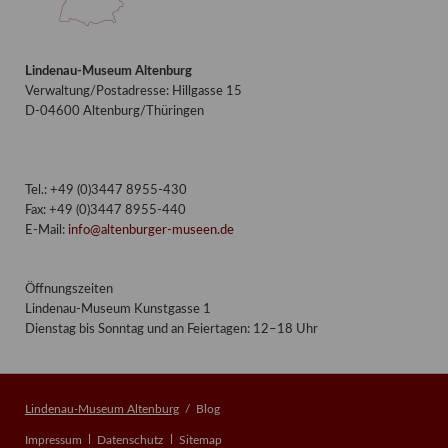
Lindenau-Museum Altenburg
Verwaltung/Postadresse: Hillgasse 15
D-04600 Altenburg/Thüringen
Tel.: +49 (0)3447 8955-430
Fax: +49 (0)3447 8955-440
E-Mail:
info@altenburger-museen.de
Öffnungszeiten
Lindenau-Museum Kunstgasse 1
Dienstag bis Sonntag und an Feiertagen: 12–18 Uhr
Lindenau-Museum Altenburg
Blog
Navigation
Impressum
Datenschutz
Sitemap