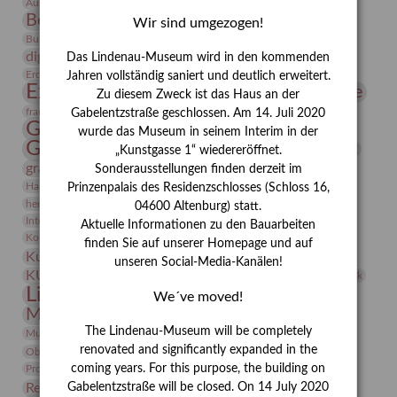
Bauhaus
Ausstellung „Vier Winde“
Berlin in den Zwanziger Jahren
Bernhard August von Lindenau
Bibliothek
Wir sind umgezogen!
Conrad Felixmüller
Burg Posterstein
Depot
Der Blaue Reiter
digitallabor
Entartete Kunst
Enteignung
Das Lindenau-Museum wird in den kommenden
estrusker
Erdmann Julius Dietrich
Erlebnisportal
Exlibris
Jahren vollständig saniert und deutlich erweitert.
Expressionismus
Fotografie
Florenz
Festrede
Zu diesem Zweck ist das Haus an der
Frauen in der Antike und heute
frauen
Gabelentzstraße geschlossen. Am 14. Juli 2020
Gerhard-Altenbourg-Preis
wurde das Museum in seinem Interim in der
Gerhard Altenbourg
Grafik
Gerhard Kurt Müller
„Kunstgasse 1“ wiedereröffnet.
grafische sammlung
griechische Mythologie
Sonderausstellungen finden derzeit im
Heldinnen
Hanns-Conon von der Gabelentz
Heinrich Kirchhoff
Prinzenpalais des Residenzschlosses (Schloss 16,
herman de vries
Humboldt
Insekten
04600 Altenburg) statt.
Integriertes Schädlingsmanagement
Italien
Jahresempfang
Jubiläum
Aktuelle Informationen zu den Bauarbeiten
Kunst
Kolosseum
Kooperationsausstellung
Korkmodelle
finden Sie auf unserer Homepage und auf
Kunstvermittlung
Kunstmuseum
Kunst von Kühl
unseren Social-Media-Kanälen!
Künstler
KUNSTWAND
Künstlerin
Kurs
Lehmbruck
Lindenau-Museum
Marstall
Messeakademie
We´ve moved!
Museumsgeschichte
Museumsnacht
Natur
The Lindenau-Museum will be completely
Museumspädagogik
Mäzen
Napoleon
Neue Remise
renovated and significantly expanded in the
Objekt im Fokus
Paul Klee
Peter Schnürpel
Phelloplastik
Pohlhof
Provenienzforschung
coming years. For this purpose, the building on
Provenienz
Gabelentzstraße will be closed. On 14 July 2020
Restaurierung
Restitution
Rudi Lesser
Ruth Wolf-Rehfeld