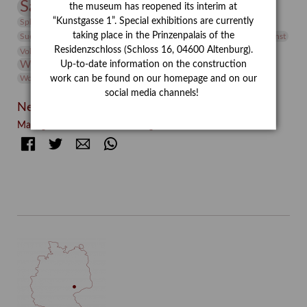
Sammlung
the museum has reopened its interim at
Samstagszeichner
Skulptur
Sonderausstellung
studio
“Kunstgasse 1”. Special exhibitions are currently
Studio Bildende Kunst
Sphinx
studioDIGITAL
Vermittlung
taking place in the Prinzenpalais of the
Suermondt-Ludwig-Museum
Video
Videokunst
Residenzschloss (Schloss 16, 04600 Altenburg).
Volontariat
Walter Rheiner
Weihnachten
Werefkin
Werkbetrachtung
Wissenschaft
Up-to-date information on the construction
Winter
Wolf and Dog
work can be found on our homepage and on our
Wolf und Hund
Zirkuswoche
social media channels!
Neueste Beiträge
Manege frei! – Kunstvermittlung im Zirkuszelt
Facebook
Twitter
E-mail
WhatsApp