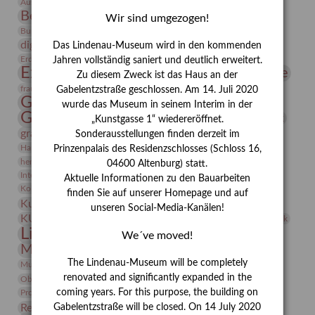
Bauhaus
Ausstellung „Vier Winde“
Berlin in den Zwanziger Jahren
Bernhard August von Lindenau
Bibliothek
Wir sind umgezogen!
Conrad Felixmüller
Burg Posterstein
Depot
Der Blaue Reiter
digitallabor
Entartete Kunst
Enteignung
Das Lindenau-Museum wird in den kommenden
estrusker
Erdmann Julius Dietrich
Erlebnisportal
Exlibris
Jahren vollständig saniert und deutlich erweitert.
Expressionismus
Fotografie
Florenz
Festrede
Zu diesem Zweck ist das Haus an der
Frauen in der Antike und heute
frauen
Gabelentzstraße geschlossen. Am 14. Juli 2020
Gerhard-Altenbourg-Preis
wurde das Museum in seinem Interim in der
Gerhard Altenbourg
Grafik
Gerhard Kurt Müller
„Kunstgasse 1“ wiedereröffnet.
grafische sammlung
griechische Mythologie
Sonderausstellungen finden derzeit im
Heldinnen
Hanns-Conon von der Gabelentz
Heinrich Kirchhoff
Prinzenpalais des Residenzschlosses (Schloss 16,
herman de vries
Humboldt
Insekten
04600 Altenburg) statt.
Integriertes Schädlingsmanagement
Italien
Jahresempfang
Jubiläum
Aktuelle Informationen zu den Bauarbeiten
Kunst
Kolosseum
Kooperationsausstellung
Korkmodelle
finden Sie auf unserer Homepage und auf
Kunstvermittlung
Kunstmuseum
Kunst von Kühl
unseren Social-Media-Kanälen!
Künstler
KUNSTWAND
Künstlerin
Kurs
Lehmbruck
Lindenau-Museum
Marstall
Messeakademie
We´ve moved!
Museumsgeschichte
Museumsnacht
Natur
The Lindenau-Museum will be completely
Museumspädagogik
Mäzen
Napoleon
Neue Remise
renovated and significantly expanded in the
Objekt im Fokus
Paul Klee
Peter Schnürpel
Phelloplastik
Pohlhof
Provenienzforschung
coming years. For this purpose, the building on
Provenienz
Gabelentzstraße will be closed. On 14 July 2020
Restaurierung
Restitution
Rudi Lesser
Ruth Wolf-Rehfeld