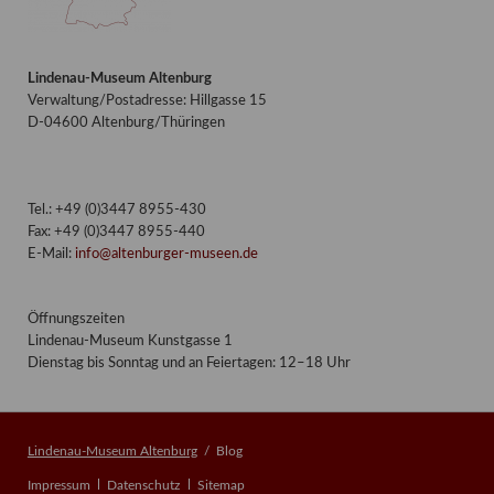
Lindenau-Museum Altenburg
Verwaltung/Postadresse: Hillgasse 15
D-04600 Altenburg/Thüringen
Tel.: +49 (0)3447 8955-430
Fax: +49 (0)3447 8955-440
E-Mail:
info@altenburger-museen.de
Öffnungszeiten
Lindenau-Museum Kunstgasse 1
Dienstag bis Sonntag und an Feiertagen: 12–18 Uhr
Lindenau-Museum Altenburg
Blog
Navigation
Impressum
Datenschutz
Sitemap